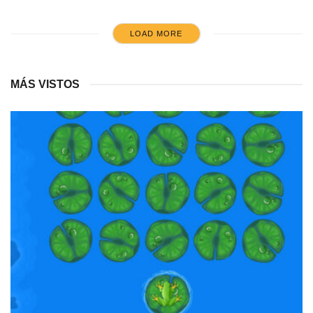
probable es que ya hayas visitado
muchos casinos de Colombia. Sin
LOADING...
embargo, ¿conoces los mejores? En
la actualidad, esta modalidad de juego
MÁS VISTOS
y apuestas ha...