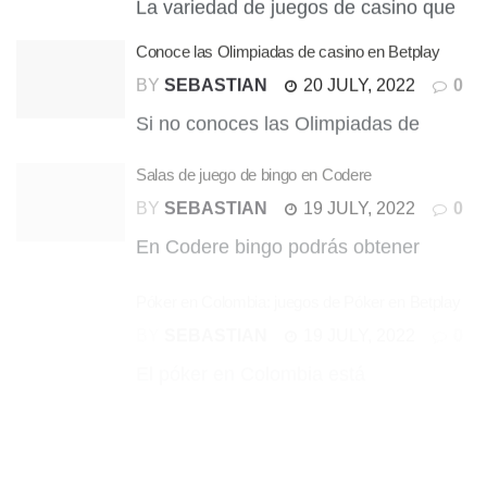
La variedad de juegos de casino que
puedes conseguir online es
Conoce las Olimpiadas de casino en Betplay
grandísima. El incesante crecimiento
BY
SEBASTIAN
20 JULY, 2022
0
de la industria ha diversificado mucho
Si no conoces las Olimpiadas de
la oferta. Pero no todos en el mundo
casino de Betplay, no conoces de
son...
Salas de juego de bingo en Codere
emoción. Y es que después de
BY
SEBASTIAN
19 JULY, 2022
0
conocer esta recompensa, ya nada
En Codere bingo podrás obtener
será igual. La adrenalina regresa con
excelentes ganancias directas de
esta...
Póker en Colombia: juegos de Póker en Betplay
manos expertas que cuentan con
BY
SEBASTIAN
19 JULY, 2022
0
años de experiencia en el mercado.
El póker en Colombia está
Codere es conocido por presentar
evolucionando con la llegada de una
juegos online y presenciales con...
Descubre los juegos de casino en William Hill
nueva plataforma que provee
BY
SEBASTIAN
27 JUNE, 2022
0
servicios de entretenimiento.
Si estás buscando un sitio de casino
Hablamos de Betplay, un corredor de
online con diversidad de juegos,