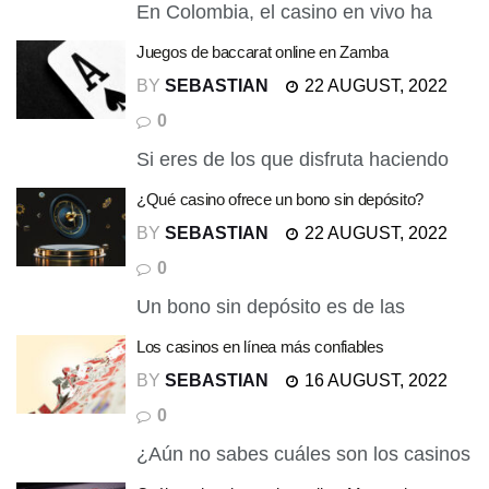
En Colombia, el casino en vivo ha
Para...
crecido de manera considerable, lo
Juegos de baccarat online en Zamba
que pudiera ser confuso para muchos
BY
SEBASTIAN
22 AUGUST, 2022
usuarios. Esto, primordialmente por la
0
competencia que hay entre las casas
Si eres de los que disfruta haciendo
de...
apuestas en los juegos de cartas,
¿Qué casino ofrece un bono sin depósito?
baccarat online te va a encantar. El
BY
SEBASTIAN
22 AUGUST, 2022
baccarat es un juego que se lleva a
0
cabo entre...
Un bono sin depósito es de las
herramientas más útiles que podemos
Los casinos en línea más confiables
conseguir para jugar casino online.
BY
SEBASTIAN
16 AUGUST, 2022
Nos permite probar diferentes sitios y
0
juegos, y todo sin sacar nada de...
¿Aún no sabes cuáles son los casinos
en línea más confiables en los que