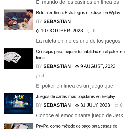
El mundo de los casinos en línea es
un lugar fascinante y lleno de
Ruleta en línea: Estrategias efectivas en Wplay
opciones emocionantes para los
BY
SEBASTIAN
jugadores de Colombia. Con una gran
10 OCTOBER, 2023
0
variedad de juegos disponibles, es
La ruleta online es uno de los juegos
importante...
de casino más emocionantes y
Consejos para mejorar tu habilidad en el póker en
populares que puedes encontrar en
línea
plataformas en línea cómo Wplay. En
BY
SEBASTIAN
9 AUGUST, 2023
este artículo, exploraremos en detalle
0
este...
El póker en línea es un juego que
cada día gana más adeptos. El
Juegos de cartas más populares en Betplay
jugador combina su experiencia y
BY
SEBASTIAN
31 JULY, 2023
0
astucia para ganar partidas increíbles.
Conoce el emocionante juego de JetX
El detalle es que en tu...
en Betplay Casino y descubre cómo
PayPal como método de pago para casas de