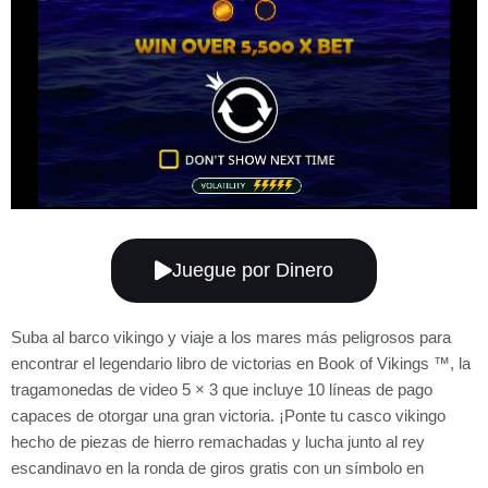
Juegue por Dinero
Suba al barco vikingo y viaje a los mares más peligrosos para
encontrar el legendario libro de victorias en Book of Vikings ™, la
tragamonedas de video 5 × 3 que incluye 10 líneas de pago
capaces de otorgar una gran victoria.
¡Ponte tu casco vikingo
hecho de piezas de hierro remachadas y lucha junto al rey
escandinavo en la ronda de giros gratis con un símbolo en