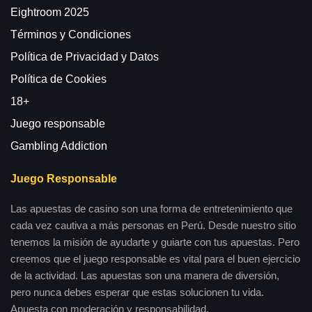
Eightroom 2025
Términos y Condiciones
Política de Privacidad y Datos
Política de Cookies
18+
Juego responsable
Gambling Addiction
Juego Responsable
Las apuestas de casino son una forma de entretenimiento que
cada vez cautiva a más personas en Perú. Desde nuestro sitio
tenemos la misión de ayudarte y guiarte con tus apuestas. Pero
creemos que el juego responsable es vital para el buen ejercicio
de la actividad. Las apuestas son una manera de diversión,
pero nunca debes esperar que estas solucionen tu vida.
Apuesta con moderación y responsabilidad.