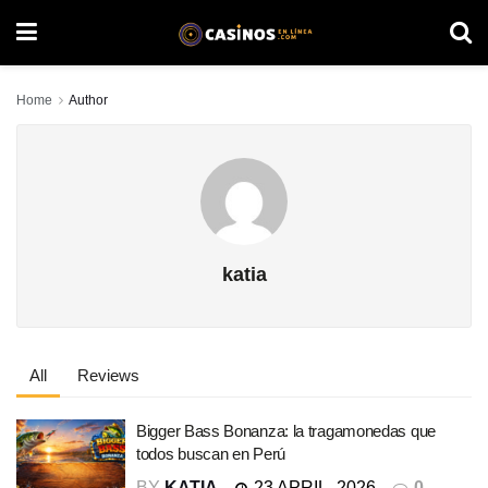
Home
Author
katia
All
Reviews
Bigger Bass Bonanza: la tragamonedas que
todos buscan en Perú
BY
KATIA
23 APRIL, 2026
0