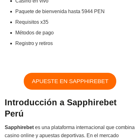
Casino en vivo
Paquete de bienvenida hasta 5944 PEN
Requisitos x35
Métodos de pago
Registro y retiros
APUESTE EN SAPPHIREBET
Introducción a Sapphirebet
Perú
Sapphirebet
es una plataforma internacional que combina
casino online y apuestas deportivas. En el mercado