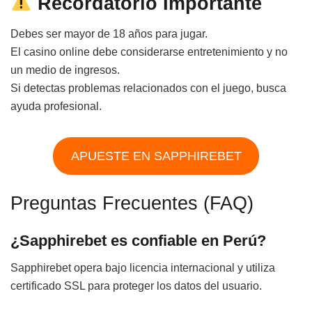
Recordatorio Importante
Debes ser mayor de 18 años para jugar.
El casino online debe considerarse entretenimiento y no
un medio de ingresos.
Si detectas problemas relacionados con el juego, busca
ayuda profesional.
APUESTE EN SAPPHIREBET
Preguntas Frecuentes (FAQ)
¿Sapphirebet es confiable en Perú?
Sapphirebet opera bajo licencia internacional y utiliza
certificado SSL para proteger los datos del usuario.