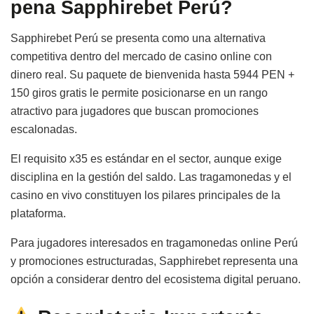
pena Sapphirebet Perú?
Sapphirebet Perú se presenta como una alternativa
competitiva dentro del mercado de casino online con
dinero real. Su paquete de bienvenida hasta 5944 PEN +
150 giros gratis le permite posicionarse en un rango
atractivo para jugadores que buscan promociones
escalonadas.
El requisito x35 es estándar en el sector, aunque exige
disciplina en la gestión del saldo. Las tragamonedas y el
casino en vivo constituyen los pilares principales de la
plataforma.
Para jugadores interesados en tragamonedas online Perú
y promociones estructuradas, Sapphirebet representa una
opción a considerar dentro del ecosistema digital peruano.