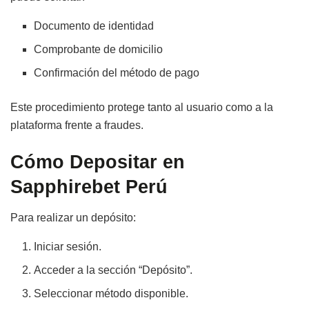
Documento de identidad
Comprobante de domicilio
Confirmación del método de pago
Este procedimiento protege tanto al usuario como a la
plataforma frente a fraudes.
Cómo Depositar en
Sapphirebet Perú
Para realizar un depósito:
Iniciar sesión.
Acceder a la sección “Depósito”.
Seleccionar método disponible.