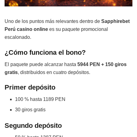
Uno de los puntos más relevantes dentro de
Sapphirebet
Perú casino online
es su paquete promocional
escalonado.
¿Cómo funciona el bono?
El paquete puede alcanzar hasta
5944 PEN + 150 giros
gratis
, distribuidos en cuatro depósitos.
Primer depósito
100 % hasta 1189 PEN
30 giros gratis
Segundo depósito