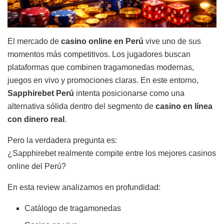
El mercado de
casino online en Perú
vive uno de sus
momentos más competitivos. Los jugadores buscan
plataformas que combinen tragamonedas modernas,
juegos en vivo y promociones claras. En este entorno,
Sapphirebet Perú
intenta posicionarse como una
alternativa sólida dentro del segmento de
casino en línea
con dinero real
.
Pero la verdadera pregunta es:
¿Sapphirebet realmente compite entre los mejores casinos
online del Perú?
En esta review analizamos en profundidad:
Catálogo de tragamonedas