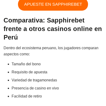
APUESTE EN SAPPHIREBET
Comparativa: Sapphirebet
frente a otros casinos online en
Perú
Dentro del ecosistema peruano, los jugadores comparan
aspectos como:
Tamaño del bono
Requisito de apuesta
Variedad de tragamonedas
Presencia de casino en vivo
Facilidad de retiro