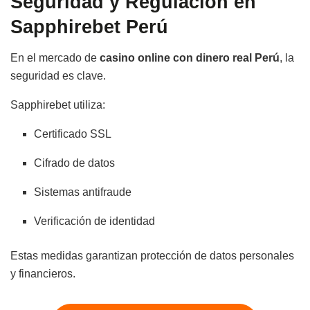
Seguridad y Regulación en
Sapphirebet Perú
En el mercado de
casino online con dinero real Perú
, la
seguridad es clave.
Sapphirebet utiliza:
Certificado SSL
Cifrado de datos
Sistemas antifraude
Verificación de identidad
Estas medidas garantizan protección de datos personales
y financieros.