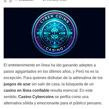
El entretenimiento en línea ha ido ganando adeptos a
pasos agigantados en los últimos años, y Perú no es la
excepción. Para quienes disfrutan de la adrenalina de los
juegos de azar
sin salir de casa, la búsqueda de un
casino en línea confiable
resulta esencial. En este
sentido,
Casino Cybercoins
se perfila como una
alternativa sólida y emocionante para el público peruano.