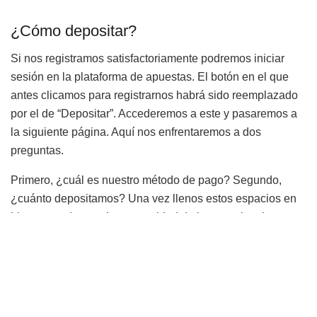
¿Cómo depositar?
Si nos registramos satisfactoriamente podremos iniciar
sesión en la plataforma de apuestas. El botón en el que
antes clicamos para registrarnos habrá sido reemplazado
por el de “Depositar”. Accederemos a este y pasaremos a
la siguiente página. Aquí nos enfrentaremos a dos
preguntas.
Primero, ¿cuál es nuestro método de pago? Segundo,
¿cuánto depositamos? Una vez llenos estos espacios en
blanco, tendremos la oportunidad de ingresar los datos
para realizar y finalizar nuestro depósito. Registrados y
con dinero en la plataforma, ¡vayamos a apostar!
¿Luego cómo puedo retirar mi dinero?
Un momento, un momento. Pero, ¿luego cómo retiraremos