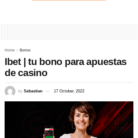
Home
Bonos
Ibet | tu bono para apuestas
de casino
by
Sebastian
17 October, 2022