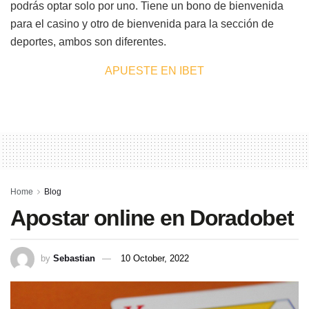
podrás optar solo por uno. Tiene un bono de bienvenida
para el casino y otro de bienvenida para la sección de
deportes, ambos son diferentes.
APUESTE EN IBET
Home
Blog
Apostar online en Doradobet
by
Sebastian
10 October, 2022