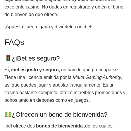
excelente casino. No dudes en registrarte y obtén el bono
de bienvenida que ofrece.
¡Apuesta, juega, gana y diviértete con ibet!
FAQs
¿iBet es seguro?
Sí,
ibet es justo y seguro
, no hay de qué preocuparse.
Tiene una licencia emitida por la
Malta Gaming Authority
,
así que puedes jugar y apostar tranquilamente. Es un
casino bastante completo, ofrece increíbles promociones y
bonos tanto en deportes como en juegos.
¿Ofrecen un bono de bienvenida?
Ibet ofrece dos
bonos de bienvenida
,de los cuales