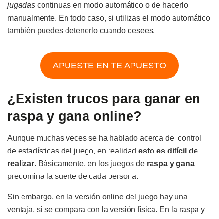
jugadas
continuas en modo automático o de hacerlo
manualmente. En todo caso, si utilizas el modo automático
también puedes detenerlo cuando desees.
APUESTE EN TE APUESTO
¿Existen trucos para ganar en
raspa y gana online?
Aunque muchas veces se ha hablado acerca del control
de estadísticas del juego, en realidad
esto es difícil de
realizar
. Básicamente, en los juegos de
raspa y gana
predomina la suerte de cada persona.
Sin embargo, en la versión online del juego hay una
ventaja, si se compara con la versión física. En la raspa y