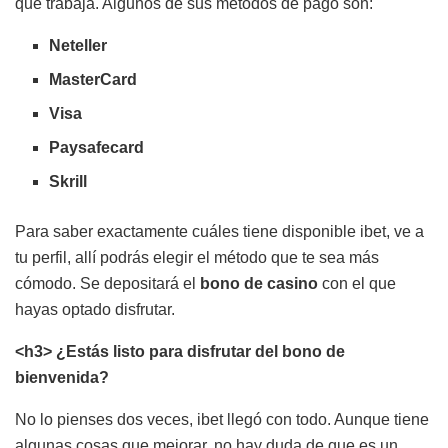
que trabaja. Algunos de sus métodos de pago son:
Neteller
MasterCard
Visa
Paysafecard
Skrill
Para saber exactamente cuáles tiene disponible ibet, ve a
tu perfil, allí podrás elegir el método que te sea más
cómodo. Se depositará el
bono de casino
con el que
hayas optado disfrutar.
<h3> ¿Estás listo para disfrutar del bono de
bienvenida?
No lo pienses dos veces, ibet llegó con todo. Aunque tiene
algunas cosas que mejorar, no hay duda de que es un