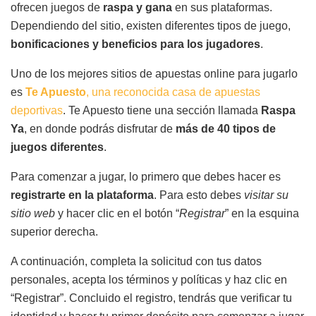
ofrecen juegos de
raspa y gana
en sus plataformas.
Dependiendo del sitio, existen diferentes tipos de juego,
bonificaciones y beneficios para los jugadores
.
Uno de los mejores sitios de apuestas online para jugarlo
es
Te Apuesto
, una reconocida casa de apuestas
deportivas
. Te Apuesto tiene una sección llamada
Raspa
Ya
, en donde podrás disfrutar de
más de 40 tipos de
juegos diferentes
.
Para comenzar a jugar, lo primero que debes hacer es
registrarte en la plataforma
. Para esto debes
visitar su
sitio web
y hacer clic en el botón “
Registrar
” en la esquina
superior derecha.
A continuación, completa la solicitud con tus datos
personales, acepta los términos y políticas y haz clic en
“Registrar”. Concluido el registro, tendrás que verificar tu