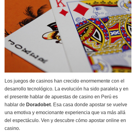
Los juegos de casinos han crecido enormemente con el
desarrollo tecnológico. La evolución ha sido paralela y en
el presente hablar de apuestas de casino en Perú es
hablar de
Doradobet
. Esa casa donde apostar se vuelve
una emotiva y emocionante experiencia que va más allá
del espectáculo. Ven y descubre cómo apostar online en
casino.