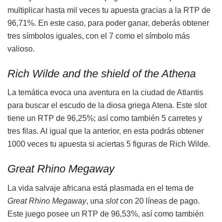
multiplicar hasta mil veces tu apuesta gracias a la RTP de
96,71%. En este caso, para poder ganar, deberás obtener
tres símbolos iguales, con el 7 como el símbolo más
valioso.
Rich Wilde and the shield of the Athena
La temática evoca una aventura en la ciudad de Atlantis
para buscar el escudo de la diosa griega Atena. Este slot
tiene un RTP de 96,25%; así como también 5 carretes y
tres filas. Al igual que la anterior, en esta podrás obtener
1000 veces tu apuesta si aciertas 5 figuras de Rich Wilde.
Great Rhino Megaway
La vida salvaje africana está plasmada en el tema de
Great Rhino Megaway
, una
slot
con 20 líneas de pago.
Este juego posee un RTP de 96,53%, así como también