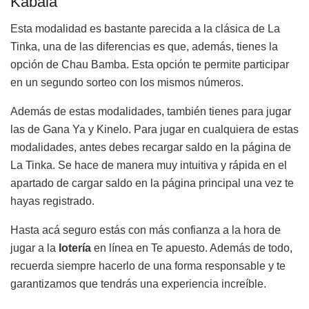
Kábala
Esta modalidad es bastante parecida a la clásica de La
Tinka, una de las diferencias es que, además, tienes la
opción de Chau Bamba. Esta opción te permite participar
en un segundo sorteo con los mismos números.
Además de estas modalidades, también tienes para jugar
las de Gana Ya y Kinelo. Para jugar en cualquiera de estas
modalidades, antes debes recargar saldo en la página de
La Tinka. Se hace de manera muy intuitiva y rápida en el
apartado de cargar saldo en la página principal una vez te
hayas registrado.
Hasta acá seguro estás con más confianza a la hora de
jugar a la
lotería
en línea en Te apuesto. Además de todo,
recuerda siempre hacerlo de una forma responsable y te
garantizamos que tendrás una experiencia increíble.