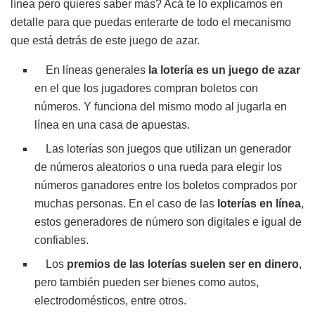
línea pero quieres saber más? Acá te lo explicamos en
detalle para que puedas enterarte de todo el mecanismo
que está detrás de este juego de azar.
En líneas generales
la lotería es un juego de azar
en el que los jugadores compran boletos con
números. Y funciona del mismo modo al jugarla en
línea en una casa de apuestas.
Las loterías son juegos que utilizan un generador
de números aleatorios o una rueda para elegir los
números ganadores entre los boletos comprados por
muchas personas. En el caso de las
loterías en línea
,
estos generadores de número son digitales e igual de
confiables.
Los
premios de las loterías suelen ser en dinero
,
pero también pueden ser bienes como autos,
electrodomésticos, entre otros.