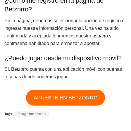
¿Cómo me registro en la página de
Betzorro?
En la página, debemos seleccionar la opción de registro e
ingresar nuestra información personal. Una vez ha sido
confirmada y aceptada tendremos nuestro usuario y
contraseña habilitado para empezar a apostar.
¿Puedo jugar desde mi dispositivo móvil?
Sí, Betzorro cuenta con una aplicación móvil con buenas
reseñas donde podemos jugar.
APUESTE EN BETZORRO
Tags:
Tragamonedas