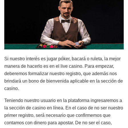
Si nuestro interés es jugar póker, bacará o ruleta, la mejor
manera de hacerlo es en el live casino. Para empezar,
deberemos formalizar nuestro registro, que además nos
brindará un bono de bienvenida aplicable en la sección de
casino.
Teniendo nuestro usuario en la plataforma ingresaremos a
la sección de casino en línea. En el caso de no ser nuestro
primer registro, será necesario que confirmemos que
contamos con dinero para apostar. De no ser el caso,