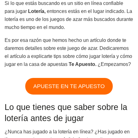
Si lo que estás buscando es un sitio en línea confiable
para jugar
Lotería,
entonces estás en el lugar indicado. La
lotería es uno de los juegos de azar más buscados durante
mucho tiempo en el mundo.
Es por esa razón que hemos hecho un artículo donde te
daremos detalles sobre este juego de azar. Dedicaremos
el artículo a explicarte tips sobre cómo jugar lotería y cómo
jugar en la casa de apuestas
Te Apuesto.
¿Empezamos?
APUESTE EN TE APUESTO
Lo que tienes que saber sobre la
lotería antes de jugar
¿Nunca has jugado a la lotería en línea? ¿Has jugado en