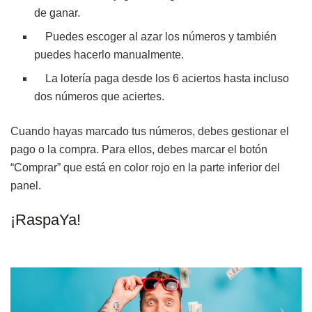
de ganar.
Puedes escoger al azar los números y también
puedes hacerlo manualmente.
La lotería paga desde los 6 aciertos hasta incluso
dos números que aciertes.
Cuando hayas marcado tus números, debes gestionar el
pago o la compra. Para ellos, debes marcar el botón
“Comprar” que está en color rojo en la parte inferior del
panel.
¡RaspaYa!