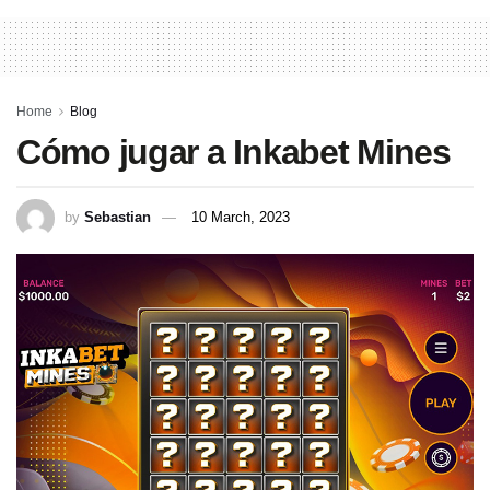
Home
Blog
Cómo jugar a Inkabet Mines
by
Sebastian
10 March, 2023