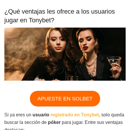
¿Qué ventajas les ofrece a los usuarios
jugar en Tonybet?
APUESTE EN SOLBET
Si ya eres un
usuario
registrado en Tonybet
, solo queda
buscar la sección de
póker
para jugar. Entre sus ventajas
destacan: