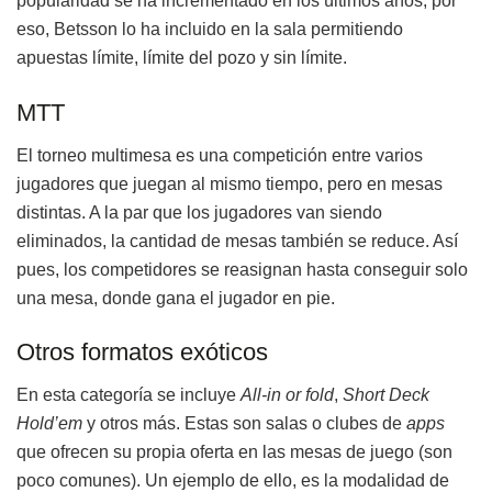
popularidad se ha incrementado en los últimos años, por
eso, Betsson lo ha incluido en la sala permitiendo
apuestas límite, l
ímite del pozo y sin límite.
MTT
El torneo multimesa es una competición entre varios
jugadores que juegan al mismo tiempo, pero en mesas
distintas. A la par que los jugadores van siendo
eliminados, la cantidad de mesas también se reduce. Así
pues, los competidores se reasignan hasta conseguir solo
una mesa, donde gana el jugador en pie.
Otros formatos exóticos
En esta categoría se incluye
All-in or fold
,
Short Deck
Hold’em
y otros más. Estas son salas o clubes de
apps
que ofrecen su propia oferta en las mesas de juego (son
poco comunes). Un ejemplo de ello, es la modalidad de