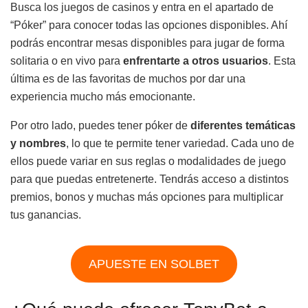
Busca los juegos de casinos y entra en el apartado de
“Póker” para conocer todas las opciones disponibles. Ahí
podrás encontrar mesas disponibles para jugar de forma
solitaria o en vivo para
enfrentarte a otros usuarios
. Esta
última es de las favoritas de muchos por dar una
experiencia mucho más emocionante.
Por otro lado, puedes tener póker de
diferentes temáticas
y nombres
, lo que te permite tener variedad. Cada uno de
ellos puede variar en sus reglas o modalidades de juego
para que puedas entretenerte. Tendrás acceso a distintos
premios, bonos y muchas más opciones para multiplicar
tus ganancias.
APUESTE EN SOLBET