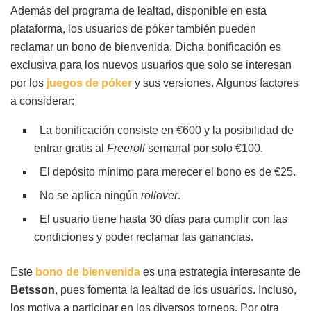
Además del programa de lealtad, disponible en esta
plataforma, los usuarios de póker también pueden
reclamar un bono de bienvenida. Dicha bonificación es
exclusiva para los nuevos usuarios que solo se interesan
por los
juegos de póker
y sus versiones. Algunos factores
a considerar:
La bonificación consiste en €600 y la posibilidad de
entrar gratis al
Freeroll
semanal por solo €100.
El depósito mínimo para merecer el bono es de €25.
No se aplica ningún
rollover
.
El usuario tiene hasta 30 días para cumplir con las
condiciones y poder reclamar las ganancias.
Este
bono de bienvenida
es una estrategia interesante de
Betsson
, pues fomenta la lealtad de los usuarios. Incluso,
los motiva a participar en los diversos torneos. Por otra