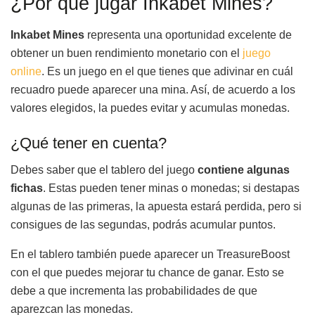
¿Por qué jugar Inkabet Mines?
Inkabet Mines
representa una oportunidad excelente de
obtener un buen rendimiento monetario con el
juego
online
. Es un juego en el que tienes que adivinar en cuál
recuadro puede aparecer una mina. Así, de acuerdo a los
valores elegidos, la puedes evitar y acumulas monedas.
¿Qué tener en cuenta?
Debes saber que el tablero del juego
contiene algunas
fichas
. Estas pueden tener minas o monedas; si destapas
algunas de las primeras, la apuesta estará perdida, pero si
consigues de las segundas, podrás acumular puntos.
En el tablero también puede aparecer un TreasureBoost
con el que puedes mejorar tu chance de ganar. Esto se
debe a que incrementa las probabilidades de que
aparezcan las monedas.