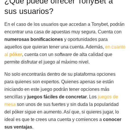
¿Qué puede ofrecer TonyBet a
sus usuarios?
En el caso de los usuarios que accedan a Tonybet, podrán
encontrar una casa de apuestas muy segura. Cuenta con
numerosas bonificaciones
y oportunidades para
aquellos que quieran tener una cuenta. Además,
en cuanto
al
póker
, cuenta con un
software
de alta calidad que
permite disfrutar el juego al máximo nivel.
No solo encontrarás dentro de su plataforma opciones
para quienes son expertos. Quienes apenas se están
iniciando en este juego podrán tener opciones más
sencillas y
juegos fáciles de concretar
. Los
juegos de
mesa
son unos de sus fuertes y sin duda la popularidad
del póker sigue en aumento. Así que, si quieres jugar, lo
ideal es que te crees una cuenta y comiences a
conocer
sus ventajas
.