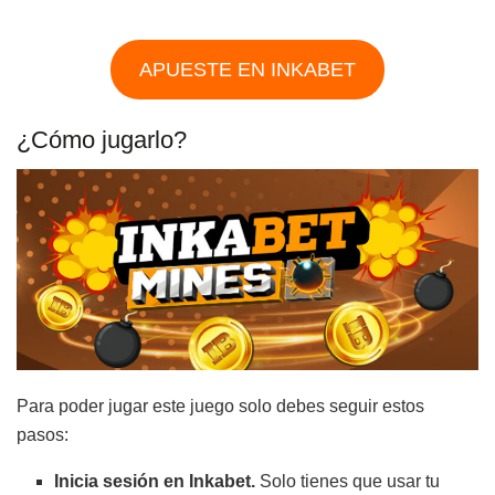
APUESTE EN INKABET
¿Cómo jugarlo?
Para poder jugar este juego solo debes seguir estos
pasos:
Inicia sesión en Inkabet.
Solo tienes que usar tu