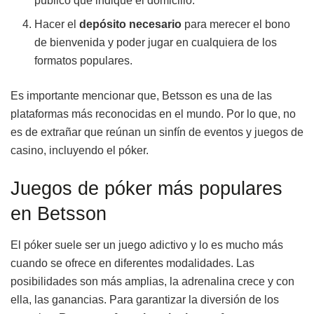
público que indique el domicilio.
Hacer el
depósito necesario
para merecer el bono
de bienvenida y poder jugar en cualquiera de los
formatos populares.
Es importante mencionar que, Betsson es una de las
plataformas más reconocidas en el mundo. Por lo que, no
es de extrañar que reúnan un sinfín de eventos y juegos de
casino, incluyendo el póker.
Juegos de póker más populares
en Betsson
El póker suele ser un juego adictivo y lo es mucho más
cuando se ofrece en diferentes modalidades. Las
posibilidades son más amplias, la adrenalina crece y con
ella, las ganancias. Para garantizar la diversión de los