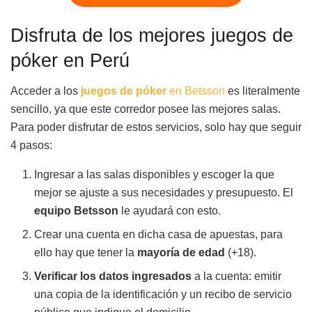
Disfruta de los mejores juegos de
póker en Perú
Acceder a los
juegos de póker
en Betsson
es literalmente
sencillo, ya que este corredor posee las mejores salas.
Para poder disfrutar de estos servicios, solo hay que seguir
4 pasos:
Ingresar a las salas disponibles y escoger la que
mejor se ajuste a sus necesidades y presupuesto. El
equipo Betsson
le ayudará con esto.
Crear una cuenta en dicha casa de apuestas, para
ello hay que tener la
mayoría de edad
(+18).
Verificar los datos ingresados
a la cuenta: emitir
una copia de la identificación y un recibo de servicio