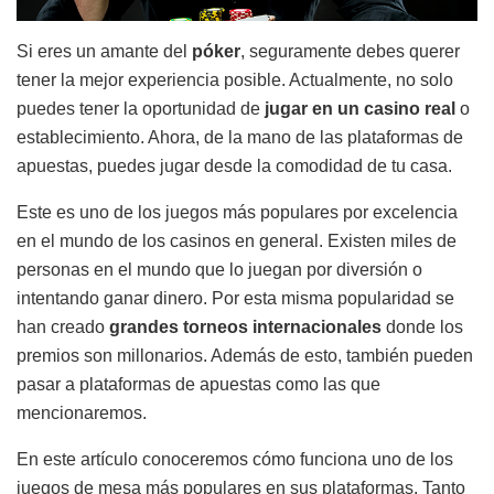
Si eres un amante del
póker
, seguramente debes querer
tener la mejor experiencia posible. Actualmente, no solo
puedes tener la oportunidad de
jugar en un casino real
o
establecimiento. Ahora, de la mano de las plataformas de
apuestas, puedes jugar desde la comodidad de tu casa.
Este es uno de los juegos más populares por excelencia
en el mundo de los casinos en general. Existen miles de
personas en el mundo que lo juegan por diversión o
intentando ganar dinero. Por esta misma popularidad se
han creado
grandes torneos internacionales
donde los
premios son millonarios. Además de esto, también pueden
pasar a plataformas de apuestas como las que
mencionaremos.
En este artículo conoceremos cómo funciona uno de los
juegos de mesa más populares en sus plataformas. Tanto