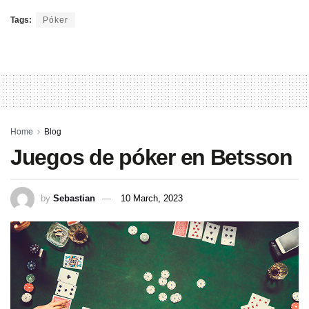
Tags:
Póker
Home
Blog
Juegos de póker en Betsson
by
Sebastian
10 March, 2023