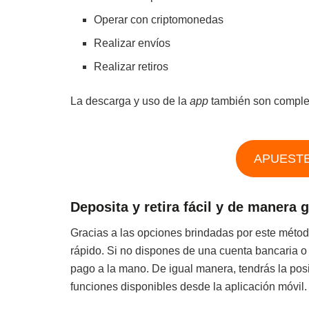
Operar con criptomonedas
Realizar envíos
Realizar retiros
La descarga y uso de la
app
también son complet
APUESTE
Deposita y retira fácil y de manera g
Gracias a las opciones brindadas por este método
rápido. Si no dispones de una cuenta bancaria o t
pago a la mano. De igual manera, tendrás la posibi
funciones disponibles desde la aplicación móvil.