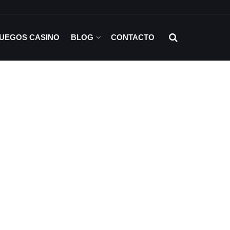
UEGOS CASINO
BLOG
CONTACTO