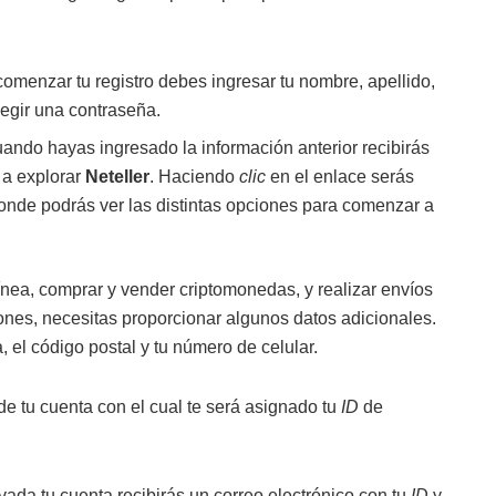
comenzar tu registro debes ingresar tu nombre, apellido,
legir una contraseña.
ando hayas ingresado la información anterior recibirás
 a explorar
Neteller
. Haciendo
clic
en el enlace serás
 donde podrás ver las distintas opciones para comenzar a
línea, comprar y vender criptomonedas, y realizar envíos
iones, necesitas proporcionar algunos datos adicionales.
, el código postal y tu número de celular.
de tu cuenta con el cual te será asignado tu
ID
de
vada tu cuenta recibirás un correo electrónico con tu
ID
y