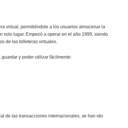
a virtual, permitiéndole a los usuarios almacenar la
un solo lugar. Empezó a operar en el año 1999, siendo
de las billeteras virtuales.
, guardar y poder utilizar fácilmente:
al de las transacciones internacionales, se han ido