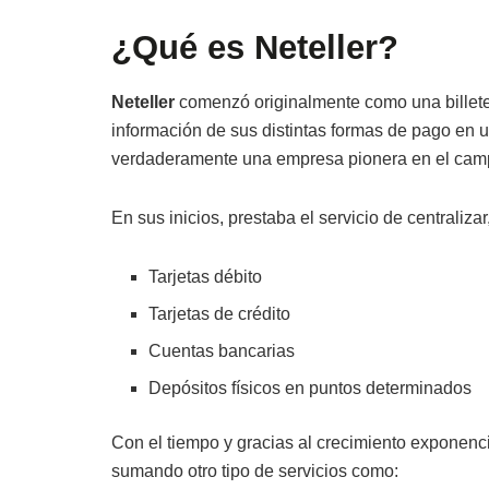
¿Qué es Neteller?
Neteller
comenzó originalmente como una billeter
información de sus distintas formas de pago en 
verdaderamente una empresa pionera en el campo 
En sus inicios, prestaba el servicio de centralizar
Tarjetas débito
Tarjetas de crédito
Cuentas bancarias
Depósitos físicos en puntos determinados
Con el tiempo y gracias al crecimiento exponenci
sumando otro tipo de servicios como: