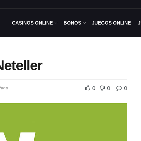
CASINOS ONLINE
BONOS
JUEGOS ONLINE
J
eteller
0
0
0
Pago