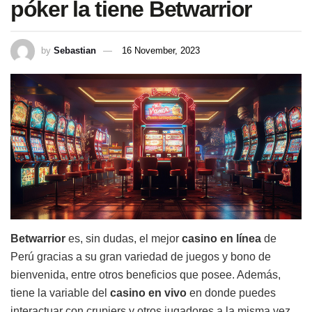
póker la tiene Betwarrior
by
Sebastian
16 November, 2023
Betwarrior
es, sin dudas, el mejor
casino en línea
de
Perú gracias a su gran variedad de juegos y bono de
bienvenida, entre otros beneficios que posee. Además,
tiene la variable del
casino en vivo
en donde puedes
interactuar con crupiers y otros jugadores a la misma vez