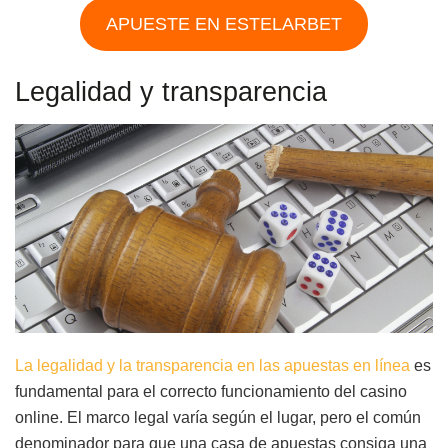
APUESTE EN ESTELARBET
Legalidad y transparencia
La legalidad y la transparencia en las apuestas en línea
es
fundamental para el correcto funcionamiento del casino
online. El marco legal varía según el lugar, pero el común
denominador para que una casa de apuestas consiga una