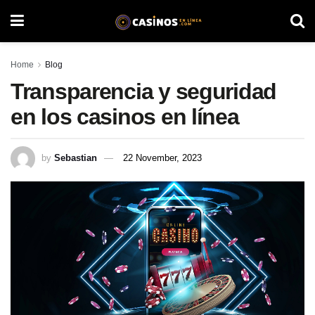
Home
Blog
Transparencia y seguridad
en los casinos en línea
by
Sebastian
22 November, 2023