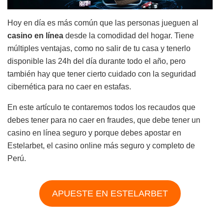
Hoy en día es más común que las personas jueguen al
casino en línea
desde la comodidad del hogar. Tiene
múltiples ventajas, como no salir de tu casa y tenerlo
disponible las 24h del día durante todo el año, pero
también hay que tener cierto cuidado con la seguridad
cibernética para no caer en estafas.
En este artículo te contaremos todos los recaudos que
debes tener para no caer en fraudes, que debe tener un
casino en línea seguro y porque debes apostar en
Estelarbet, el casino online más seguro y completo de
Perú.
APUESTE EN ESTELARBET