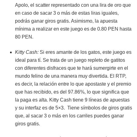
Apolo, el scatter representado con una lira de oro que
en caso de sacar 3 o más de estas liras iguales,
podrás ganar giros gratis. Asimismo, la apuesta
mínima a realizar en este juego es de 0.80 PEN hasta
80 PEN.
Kitty Cash:
Si eres amante de los gatos, este juego es
ideal para tí. Se trata de un juego repleto de gatitos
con diferentes disfraces que te hará sumergirte en el
mundo felino de una manera muy divertida. El RTP,
es decir, la relación entre lo que apostaste y el premio
que has recibido, es del 97.86%, lo que significa que
la paga es alta. Kitty Cash tiene 9 líneas de apuestas
y su interfaz es de 5×3. Tiene símbolos de giros gratis
que, al sacar 3 o más en los carriles puedes ganar
giros gratis.