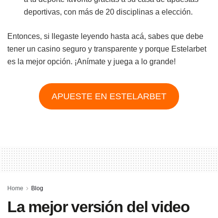
deportivas, con más de 20 disciplinas a elección.
Entonces, si llegaste leyendo hasta acá, sabes que debe
tener un casino seguro y transparente y porque Estelarbet
es la mejor opción. ¡Anímate y juega a lo grande!
APUESTE EN ESTELARBET
Home
Blog
La mejor versión del video