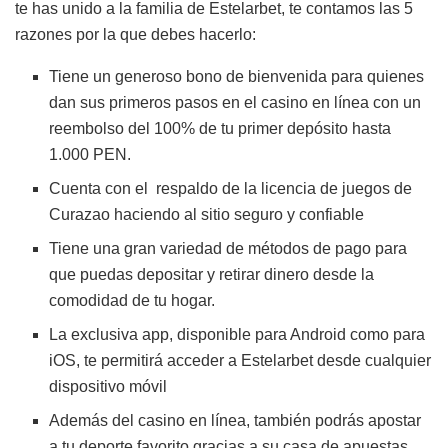
te has unido a la familia de Estelarbet, te contamos las 5
razones por la que debes hacerlo:
Tiene un generoso bono de bienvenida para quienes
dan sus primeros pasos en el casino en línea con un
reembolso del 100% de tu primer depósito hasta
1.000 PEN.
Cuenta con el respaldo de la licencia de juegos de
Curazao haciendo al sitio seguro y confiable
Tiene una gran variedad de métodos de pago para
que puedas depositar y retirar dinero desde la
comodidad de tu hogar.
La exclusiva app, disponible para Android como para
iOS, te permitirá acceder a Estelarbet desde cualquier
dispositivo móvil
Además del casino en línea, también podrás apostar
a tu deporte favorito gracias a su casa de apuestas