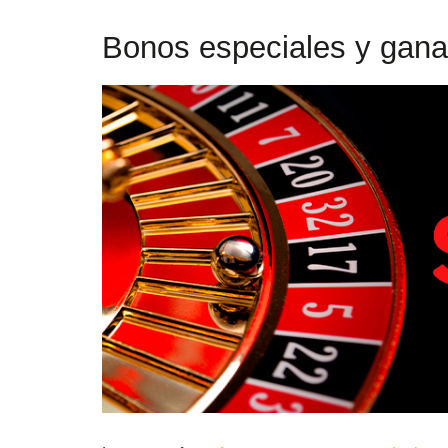
Bonos especiales y gana