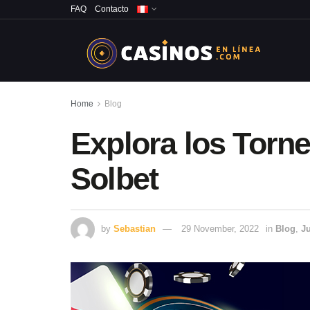
FAQ
Contacto
Home
Blog
Explora los Torn
Solbet
by
Sebastian
29 November, 2022
in
Blog
,
J