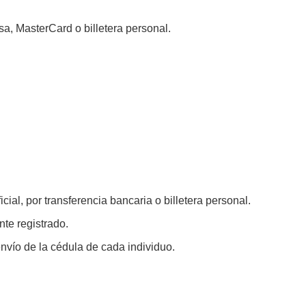
a, MasterCard o billetera personal.
cial, por transferencia bancaria o billetera personal.
nte registrado.
envío de la cédula de cada individuo.