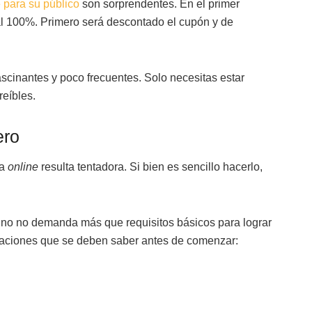
 para su público
son sorprendentes. En el primer
 al 100%. Primero será descontado el cupón y de
ascinantes y poco frecuentes. Solo necesitas estar
reíbles.
ero
ra
online
resulta tentadora. Si bien es sencillo hacerlo,
ino no demanda más que requisitos básicos para lograr
eraciones que se deben saber antes de comenzar: