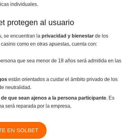
icas individuales.
t protegen al usuario
s, se encuentran la
privacidad y bienestar
de los
e casino como en otras apuestas, cuenta con:
persona que sea menor de 18 años será admitida en las
agos
están orientados a cuidar el ámbito privado de los
de neutralidad.
de que sean ajenos a la persona participante
. Es
rma será reparada por la empresa.
TE EN SOLBET