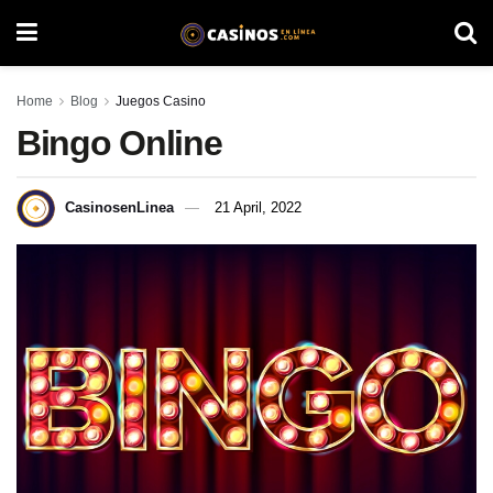
Home
Blog
Juegos Casino
Bingo Online
CasinosenLinea
21 April, 2022