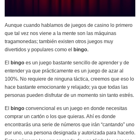
Aunque cuando hablamos de juegos de casino lo primero
que tal vez nos viene a la mente son las máquinas
tragamonedas; también existen otros juegos muy
divertidos y populares como el
bingo.
El
bingo
es un juego bastante sencillo de aprender y de
entender ya que prácticamente es un juego de azar al
100%. No requiere de ninguna táctica, creemos que eso lo
hace bastante emocionante y relajado; ya que todas las
personas pueden disfrutar de un momento sin tanto estrés.
El
bingo
convencional es un juego en donde necesitas
comprar un cartón o los que quieras. Ahí es donde
encontrarás una serie de números que irán “cantando” uno
por uno, una persona designada y autorizada para hacerlo.