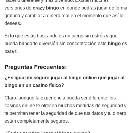
hacerlo diferente y más divertido. Existen muchas
versiones de
crazy bingo
en donde podrás jugar de forma
gratuita y cambiar a dinero real en el momento que así lo
desees.
Si lo que estás buscando es un juego sin estrés y que
pueda brindarte diversión sin concentración este
bingo
es
para ti.
Preguntas Frecuentes:
¿Es igual de seguro jugar al bingo online que jugar al
bingo en un casino físico?
Claro, aunque la experiencia pueda ser diferente, los
casinos online te ofrecen muchas medidas de seguridad y
te permiten tener la seguridad de que tus datos y tu dinero
están completamente seguros.