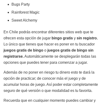
Bugs Party
Rainforest Magic
Sweet Alchemy
En Chile podrás encontrar diferentes sitios web que te
ofrecen esta opción de jugar
bingo gratis
y
sin registro.
Lo único que tienes que hacer es poner en tu buscador
juegos gratis de bingo
o
juegos gratis de bingo sin
registrarse.
Automáticamente se desplegarán todas las
opciones que puedes tener para comenzar a jugar.
Además de no poner en riesgo tu dinero esto te dará la
opción de practicar; de conocer más el juego y de
acumular horas de juego. Así poder estar completamente
seguro de qué versión o que modalidad es tu favorita.
Recuerda que en cualquier momento puedes cambiar y