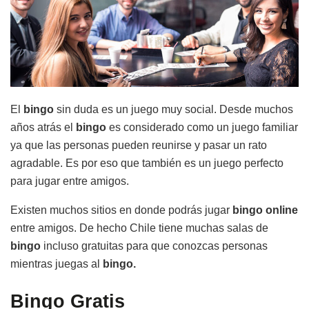
El
bingo
sin duda es un juego muy social. Desde muchos
años atrás el
bingo
es considerado como un juego familiar
ya que las personas pueden reunirse y pasar un rato
agradable. Es por eso que también es un juego perfecto
para jugar entre amigos.
Existen muchos sitios en donde podrás jugar
bingo online
entre amigos. De hecho Chile tiene muchas salas de
bingo
incluso gratuitas para que conozcas personas
mientras juegas al
bingo.
Bingo Gratis