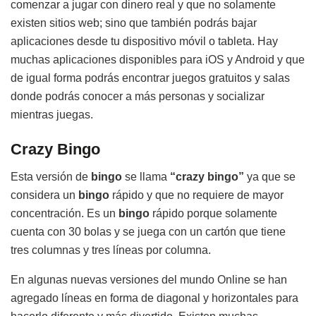
comenzar a jugar con dinero real y que no solamente
existen sitios web; sino que también podrás bajar
aplicaciones desde tu dispositivo móvil o tableta. Hay
muchas aplicaciones disponibles para iOS y Android y que
de igual forma podrás encontrar juegos gratuitos y salas
donde podrás conocer a más personas y socializar
mientras juegas.
Crazy Bingo
Esta versión de
bingo
se llama
“crazy bingo”
ya que se
considera un
bingo
rápido y que no requiere de mayor
concentración. Es un
bingo
rápido porque solamente
cuenta con 30 bolas y se juega con un cartón que tiene
tres columnas y tres líneas por columna.
En algunas nuevas versiones del mundo Online se han
agregado líneas en forma de diagonal y horizontales para