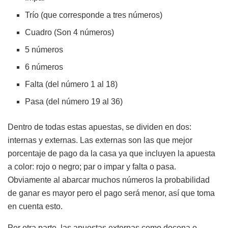
Trío (que corresponde a tres números)
Cuadro (Son 4 números)
5 números
6 números
Falta (del número 1 al 18)
Pasa (del número 19 al 36)
Dentro de todas estas apuestas, se dividen en dos:
internas y externas. Las externas son las que mejor
porcentaje de pago da la casa ya que incluyen la apuesta
a color: rojo o negro; par o impar y falta o pasa.
Obviamente al abarcar muchos números la probabilidad
de ganar es mayor pero el pago será menor, así que toma
en cuenta esto.
Por otra parte, las apuestas externas como docena o