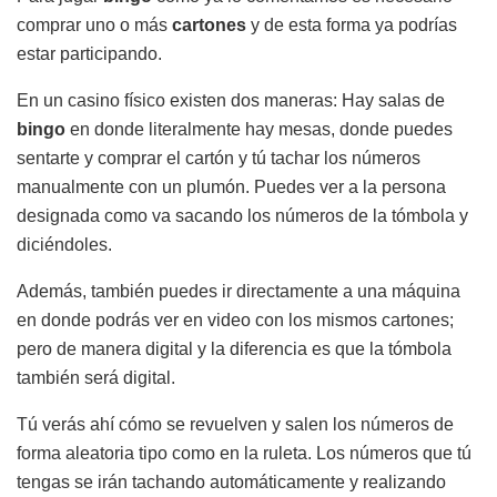
comprar uno o más
cartones
y de esta forma ya podrías
estar participando.
En un casino físico existen dos maneras: Hay salas de
bingo
en donde literalmente hay mesas, donde puedes
sentarte y comprar el cartón y tú tachar los números
manualmente con un plumón. Puedes ver a la persona
designada como va sacando los números de la tómbola y
diciéndoles.
Además, también puedes ir directamente a una máquina
en donde podrás ver en video con los mismos cartones;
pero de manera digital y la diferencia es que la tómbola
también será digital.
Tú verás ahí cómo se revuelven y salen los números de
forma aleatoria tipo como en la ruleta. Los números que tú
tengas se irán tachando automáticamente y realizando