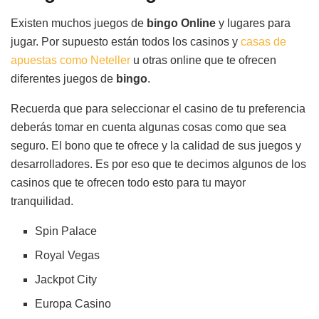
Existen muchos juegos de
bingo Online
y lugares para
jugar. Por supuesto están todos los casinos y
casas de
apuestas como Neteller
u otras online que te ofrecen
diferentes juegos de
bingo
.
Recuerda que para seleccionar el casino de tu preferencia
deberás tomar en cuenta algunas cosas como que sea
seguro. El bono que te ofrece y la calidad de sus juegos y
desarrolladores. Es por eso que te decimos algunos de los
casinos que te ofrecen todo esto para tu mayor
tranquilidad.
Spin Palace
Royal Vegas
Jackpot City
Europa Casino