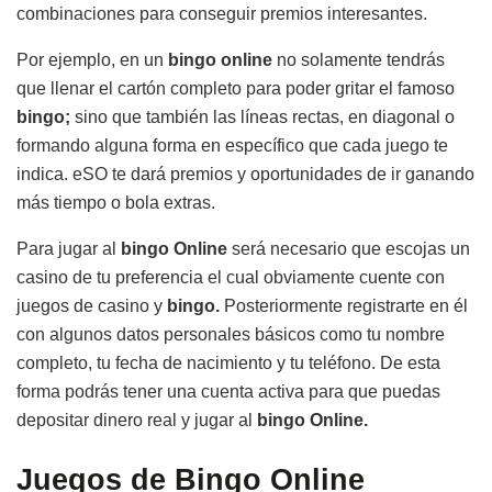
combinaciones para conseguir premios interesantes.
Por ejemplo, en un
bingo online
no solamente tendrás
que llenar el cartón completo para poder gritar el famoso
bingo;
sino que también las líneas rectas, en diagonal o
formando alguna forma en específico que cada juego te
indica. eSO te dará premios y oportunidades de ir ganando
más tiempo o bola extras.
Para jugar al
bingo Online
será necesario que escojas un
casino de tu preferencia el cual obviamente cuente con
juegos de casino y
bingo.
Posteriormente registrarte en él
con algunos datos personales básicos como tu nombre
completo, tu fecha de nacimiento y tu teléfono. De esta
forma podrás tener una cuenta activa para que puedas
depositar dinero real y jugar al
bingo Online.
Juegos de Bingo Online