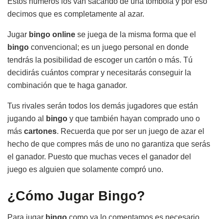
Estos números los van sacando de una tómbola y por eso
decimos que es completamente al azar.
Jugar
bingo online
se juega de la misma forma que el
bingo
convencional; es un juego personal en donde
tendrás la posibilidad de escoger un cartón o más. Tú
decidirás cuántos comprar y necesitarás conseguir la
combinación que te haga ganador.
Tus rivales serán todos los demás jugadores que están
jugando al
bingo
y que también hayan comprado uno o
más
cartones
. Recuerda que por ser un juego de azar el
hecho de que compres más de uno no garantiza que serás
el ganador. Puesto que muchas veces el ganador del
juego es alguien que solamente compró uno.
¿Cómo Jugar Bingo?
Para jugar
bingo
como ya lo comentamos es necesario