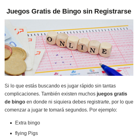
Juegos Gratis de Bingo sin Registrarse
Si lo que estás buscando es jugar rápido sin tantas
complicaciones. También existen muchos
juegos gratis
de bingo
en donde ni siquiera debes registrarte, por lo que
comenzar a jugar te tomará segundos. Por ejemplo:
Extra bingo
flying Pigs