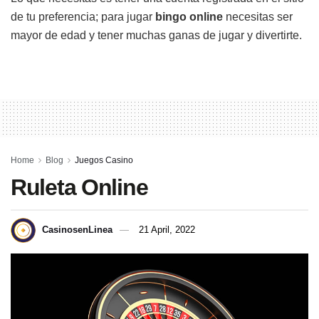
de tu preferencia; para jugar
bingo online
necesitas ser
mayor de edad y tener muchas ganas de jugar y divertirte.
Home
Blog
Juegos Casino
Ruleta Online
CasinosenLinea
21 April, 2022