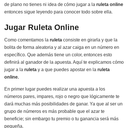
de plano no tienes ni idea de cómo jugar a la
ruleta online
entonces sigue leyendo para conocer todo sobre ella.
Jugar Ruleta Online
Como comentamos la
ruleta
consiste en girarla y que la
bolita de forma aleatoria y al azar caiga en un número en
específico. Que además tiene un color, entonces esto
definirá al ganador de la apuesta. Aquí te explicamos cómo
jugar a la
ruleta
y a que puedes apostar en la
ruleta
online.
En primer lugar puedes realizar una apuesta a los
números pares, impares, rojo o negro que lógicamente te
dará muchas más posibilidades de ganar. Ya que al ser un
grupo de números es más probable que el azar te
beneficie; sin embargo tu premio o tu ganancia será más
pequeña.