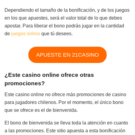
Dependiendo el tamaño de la bonificación, y de los juegos
en los que apuestes, será el valor total de lo que debes
apostar. Para liberar el bono podrás jugar en la cantidad
de
juegos online
que tú desees.
APUESTE EN 21CASINO
¿Este casino online ofrece otras
promociones?
Este casino online no ofrece más promociones de casino
para jugadores chilenos. Por el momento, el único bono
que se ofrece es el de bienvenida.
El bono de bienvenida se lleva toda la atención en cuanto
a las promociones. Este sitio apuesta a esta bonificación