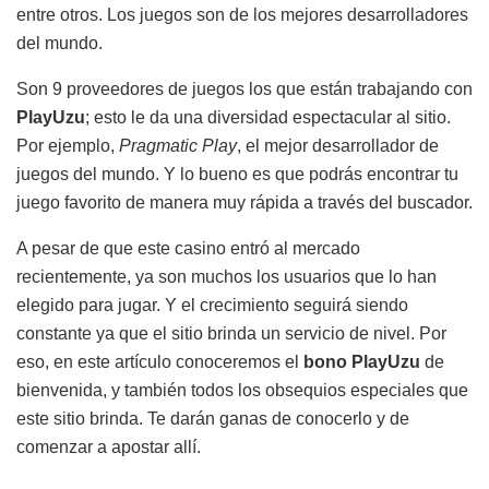
entre otros. Los juegos son de los mejores desarrolladores
del mundo.
Son 9 proveedores de juegos los que están trabajando con
PlayUzu
; esto le da una diversidad espectacular al sitio.
Por ejemplo,
Pragmatic Play
, el mejor desarrollador de
juegos del mundo. Y lo bueno es que podrás encontrar tu
juego favorito de manera muy rápida a través del buscador.
A pesar de que este casino entró al mercado
recientemente, ya son muchos los usuarios que lo han
elegido para jugar. Y el crecimiento seguirá siendo
constante ya que el sitio brinda un servicio de nivel. Por
eso, en este artículo conoceremos el
bono PlayUzu
de
bienvenida, y también todos los obsequios especiales que
este sitio brinda. Te darán ganas de conocerlo y de
comenzar a apostar allí.