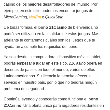
casino de los mejores desarrolladores del mundo. Por
ejemplo, en este sitio podemos encontrar juegos de
MicroGaming
,
NetEnt
o
QuickSpin
.
De todas formas, el
bono 21Casino
de bienvenida no
podrá ser utilizado en la totalidad de estos juegos. Más
adelante te contaremos cuáles son los juegos que te
ayudarán a cumplir los requisitos del bono.
Ya sea desde tu computadora, dispositivo móvil o tablet,
podrás empezar a jugar en este sitio.
21Casino
opera en
decenas de países en todo el mundo, varios de ellos
Latinoamericanos. Su licencia le permite ofrecer su
servicio en nuestro país, por lo que no tendrás ningún
problema de seguridad.
Continúa leyendo y conocerás cómo funciona el
bono
21Casino
. Una oferta única para jugadores residentes en