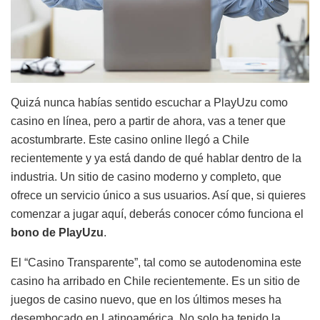
Quizá nunca habías sentido escuchar a PlayUzu como
casino en línea, pero a partir de ahora, vas a tener que
acostumbrarte. Este casino online llegó a Chile
recientemente y ya está dando de qué hablar dentro de la
industria. Un sitio de casino moderno y completo, que
ofrece un servicio único a sus usuarios. Así que, si quieres
comenzar a jugar aquí, deberás conocer cómo funciona el
bono de PlayUzu
.
El “Casino Transparente”, tal como se autodenomina este
casino ha arribado en Chile recientemente. Es un sitio de
juegos de casino nuevo, que en los últimos meses ha
desembocado en Latinoamérica. No solo ha tenido la