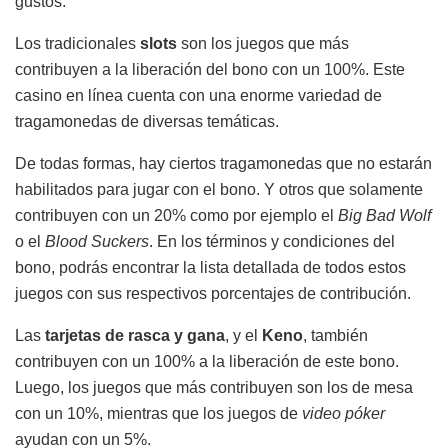
gustos.
Los tradicionales
slots
son los juegos que más
contribuyen a la liberación del bono con un 100%. Este
casino en línea cuenta con una enorme variedad de
tragamonedas de diversas temáticas.
De todas formas, hay ciertos tragamonedas que no estarán
habilitados para jugar con el bono. Y otros que solamente
contribuyen con un 20% como por ejemplo el
Big Bad Wolf
o el
Blood Suckers
. En los términos y condiciones del
bono, podrás encontrar la lista detallada de todos estos
juegos con sus respectivos porcentajes de contribución.
Las
tarjetas de rasca y gana
, y el
Keno
, también
contribuyen con un 100% a la liberación de este bono.
Luego, los juegos que más contribuyen son los de mesa
con un 10%, mientras que los juegos de
video póker
ayudan con un 5%.