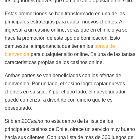
los jugadores nuevos que comienzan a apostar en el sitio.
Estas promociones se han transformado en una de las
principales estrategias para captar nuevos clientes. Al
ingresar a un casino online, verás que en el inicio ya se
hace la promoción de este tipo de bonificación. Esto
demuestra la importancia que tienen los
bonos de
bienvenida
para cualquier sitio online. Es una de las tantas
características propias de los casinos online.
Ambas partes se ven beneficiadas con las ofertas de
bienvenida. Por un lado, el casino logra captar nuevos
clientes en su sitio. Y por el otro lado, el nuevo jugador
puede comenzar a divertirte con dinero que le es
obsequiado.
Si bien
21Casino
no está dentro de la lista de los
principales casinos de Chile, ofrece un servicio muy bueno
hacia sus clientes. Con una lista de más de 300 juegos de