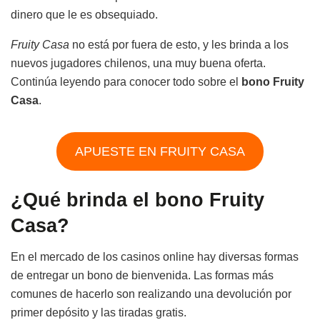
dinero que le es obsequiado.
Fruity Casa
no está por fuera de esto, y les brinda a los
nuevos jugadores chilenos, una muy buena oferta.
Continúa leyendo para conocer todo sobre el
bono Fruity
Casa
.
APUESTE EN FRUITY CASA
¿Qué brinda el bono Fruity
Casa?
En el mercado de los casinos online hay diversas formas
de entregar un bono de bienvenida. Las formas más
comunes de hacerlo son realizando una devolución por
primer depósito y las tiradas gratis.