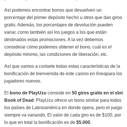
Así podemos encontrar bonos que devuelven un
porcentaje del primer depósito hecho u otros que dan giros
gratis. Además, los porcentajes de devolución pueden
variar, como también así los juegos a los que están
destinados estas promociones. A la vez debemos
considerar cómo podemos obtener el bono, cuál es el
depósito mínimo, las condiciones de liberación, etc.
Así que vamos a contarte todas estas características de la
bonificación de bienvenida de este casino en líneapara los
jugadores nuevos.
El
bono de PlayUzu
consiste en
50 giros gratis en el slot
Book of Dead
. PlayUzu ofrece un bono similar para todos
los países de Latinoamérica en donde opera, pero el juego
siempre va variando. El valor de cada giro es de $100, por
lo que en total la bonificación es de
$5.000
.