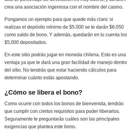
crea una asociación ingeniosa con el nombre del casino.
Pongamos un ejemplo para que quede más claro: si
realizas el depósito mínimo de $5.000 se te darán $6.050
como saldo de bono. Y además, quedarán en tu cuenta los
$5.000 depositados.
En este sitio podrás jugar en moneda chilena. Esto es una
ventaja ya que te dará una gran facilidad de manejo dentro
del sitio. No tendrás que estar haciendo cálculos para
determinar cuánto estás apostando.
¿Cómo se libera el bono?
Como ocurre con todos los bonos de bienvenida, tendrás
que cumplir con ciertos requisitos para poder liberarlos.
Seguramente te preguntarás cuáles son las principales
exigencias que plantea este bono.