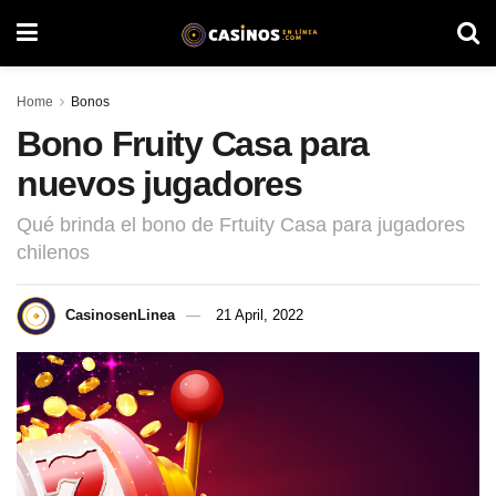
Home
Bonos
Bono Fruity Casa para
nuevos jugadores
Qué brinda el bono de Frtuity Casa para jugadores
chilenos
CasinosenLinea
21 April, 2022