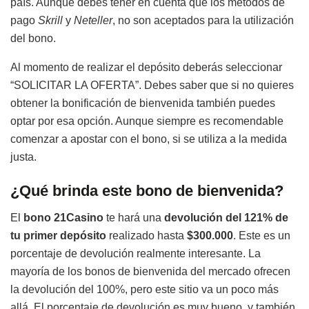
país. Aunque debes tener en cuenta que los métodos de
pago
Skrill
y
Neteller
, no son aceptados para la utilización
del bono.
Al momento de realizar el depósito deberás seleccionar
“SOLICITAR LA OFERTA”. Debes saber que si no quieres
obtener la bonificación de bienvenida también puedes
optar por esa opción. Aunque siempre es recomendable
comenzar a apostar con el bono, si se utiliza a la medida
justa.
¿Qué brinda este bono de bienvenida?
El
bono 21Casino
te hará una
devolución del 121% de
tu primer depósito
realizado hasta
$300.000
. Este es un
porcentaje de devolución realmente interesante. La
mayoría de los bonos de bienvenida del mercado ofrecen
la devolución del 100%, pero este sitio va un poco más
allá. El porcentaje de devolución es muy bueno, y también