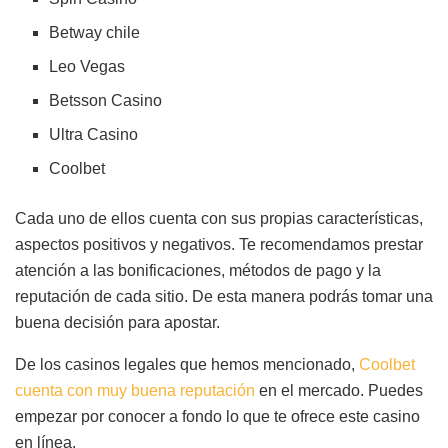
Betway chile
Leo Vegas
Betsson Casino
Ultra Casino
Coolbet
Cada uno de ellos cuenta con sus propias características,
aspectos positivos y negativos. Te recomendamos prestar
atención a las bonificaciones, métodos de pago y la
reputación de cada sitio. De esta manera podrás tomar una
buena decisión para apostar.
De los casinos legales que hemos mencionado,
Coolbet
cuenta con muy buena reputación
en el mercado. Puedes
empezar por conocer a fondo lo que te ofrece este casino
en línea.