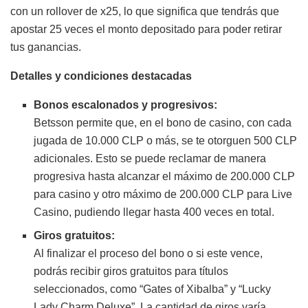
con un rollover de x25, lo que significa que tendrás que
apostar 25 veces el monto depositado para poder retirar
tus ganancias.
Detalles y condiciones destacadas
Bonos escalonados y progresivos:
Betsson permite que, en el bono de casino, con cada
jugada de 10.000 CLP o más, se te otorguen 500 CLP
adicionales. Esto se puede reclamar de manera
progresiva hasta alcanzar el máximo de 200.000 CLP
para casino y otro máximo de 200.000 CLP para Live
Casino, pudiendo llegar hasta 400 veces en total.
Giros gratuitos:
Al finalizar el proceso del bono o si este vence,
podrás recibir giros gratuitos para títulos
seleccionados, como “Gates of Xibalba” y “Lucky
Lady Charm Deluxe”. La cantidad de giros varía