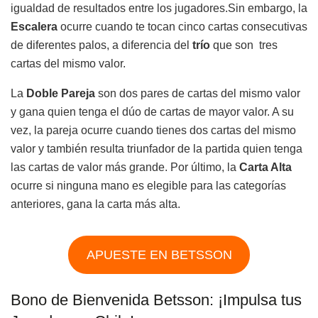
igualdad de resultados entre los jugadores.Sin embargo, la
Escalera
ocurre cuando te tocan cinco cartas consecutivas
de diferentes palos, a diferencia del
trío
que son
tres
cartas del mismo valor.
La
Doble Pareja
son dos pares de cartas del mismo valor
y gana quien tenga el dúo de cartas de mayor valor. A su
vez, la pareja ocurre cuando tienes dos cartas del mismo
valor y también resulta triunfador de la partida quien tenga
las cartas de valor más grande. Por último, la
Carta Alta
ocurre si ninguna mano es elegible para las categorías
anteriores, gana la carta más alta.
APUESTE EN BETSSON
Bono de Bienvenida Betsson: ¡Impulsa tus