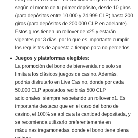
según el monto de tu primer depósito, desde 10 giros
(para depósitos entre 10.000 y 24.999 CLP) hasta 200
giros (para depósitos de 200.000 CLP en adelante).
Estos giros tienen un rollover de x25 y estarán
vigentes por 3 días, por lo que es importante cumplir
los requisitos de apuesta a tiempo para no perderlos.
Juegos y plataformas elegibles:
La promoción del bono de bienvenida no solo se
limita a los clásicos juegos de casino. Además,
podrás disfrutarlo en Live Casino, donde por cada
50.000 CLP apostados recibirás 500 CLP
adicionales, siempre respetando un rollover x1. Es
importante destacar que en el caso del bono de
casino, el 100% se aplica a la cantidad depositada, y
se recomienda utilizarlo preferentemente en
máquinas tragamonedas, donde el bono tiene plena