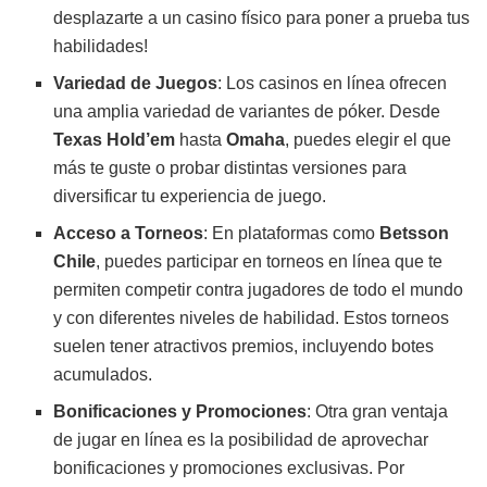
desplazarte a un casino físico para poner a prueba tus
habilidades!
Variedad de Juegos
: Los casinos en línea ofrecen
una amplia variedad de variantes de póker. Desde
Texas Hold’em
hasta
Omaha
, puedes elegir el que
más te guste o probar distintas versiones para
diversificar tu experiencia de juego.
Acceso a Torneos
: En plataformas como
Betsson
Chile
, puedes participar en torneos en línea que te
permiten competir contra jugadores de todo el mundo
y con diferentes niveles de habilidad. Estos torneos
suelen tener atractivos premios, incluyendo botes
acumulados.
Bonificaciones y Promociones
: Otra gran ventaja
de jugar en línea es la posibilidad de aprovechar
bonificaciones y promociones exclusivas. Por