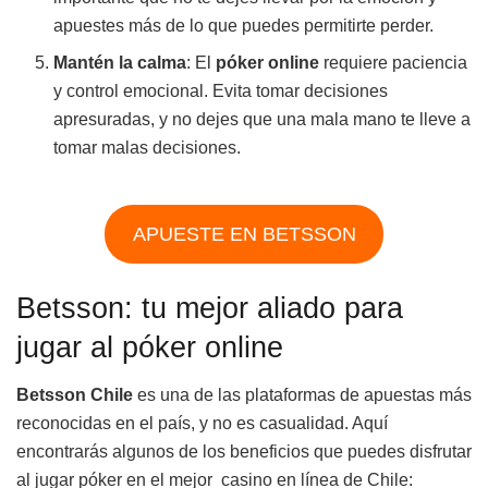
apuestes más de lo que puedes permitirte perder.
Mantén la calma
: El
póker online
requiere paciencia
y control emocional. Evita tomar decisiones
apresuradas, y no dejes que una mala mano te lleve a
tomar malas decisiones.
APUESTE EN BETSSON
Betsson: tu mejor aliado para
jugar al póker online
Betsson Chile
es una de las plataformas de apuestas más
reconocidas en el país, y no es casualidad. Aquí
encontrarás algunos de los beneficios que puedes disfrutar
al jugar póker en el mejor casino en línea de Chile: