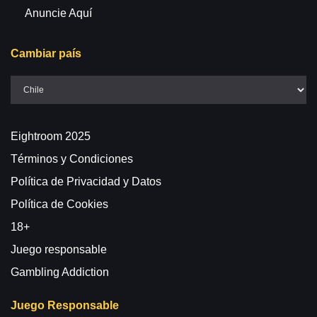
Anuncie Aquí
Cambiar país
Eightroom 2025
Términos y Condiciones
Política de Privacidad y Datos
Política de Cookies
18+
Juego responsable
Gambling Addiction
Juego Responsable