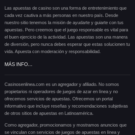
Las apuestas de casino son una forma de entretenimiento que
cada vez cautiva a más personas en nuestro país. Desde
nuestro sitio tenemos la misión de ayudarte y guiarte con tus
apuestas. Pero creemos que el juego responsable es vital para
el buen ejercicio de la actividad. Las apuestas son una manera
de diversión, pero nunca debes esperar que estas solucionen tu
vida. Apuesta con moderación y responsabilidad.
MÁS INFO…
Casinosenlinea.com es un agregador y afiliado. No somos
propietarios ni operadores de juegos de azar en línea y no
ofrecemos servicios de apuestas. Ofrecemos un portal
informativo que incluye reseñas y recomendaciones subjetivas
de otros sitios de apuestas en Latinoamérica.
Como agregador, promocionamos y mostramos anuncios que
se vinculan con servicios de juegos de apuestas en línea y