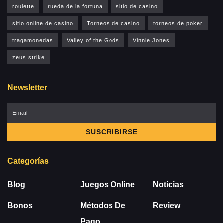
roulette
rueda de la fortuna
sitio de casino
sitio online de casino
Torneos de casino
torneos de poker
tragamonedas
Valley of the Gods
Vinnie Jones
zeus strike
Newsletter
Categorías
Blog
Juegos Online
Noticias
Bonos
Métodos De
Review
Pago