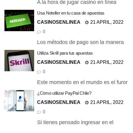
A la hora de jugar casino en línea
resulta trascendente saber qué
Usa Neteller en tu casa de apuestas
métodos de pago ofrecen las casas
CASINOSENLINEA
21 APRIL, 2022
de apuestas en Chile. Cada una de
0
ellas ofrece una lista distinta...
Los métodos de pago son la manera
principal en la que un usuario llega a
Utiliza Skrill para tus apuestas
las apuestas de casino. Y en Chile,
CASINOSENLINEA
21 APRIL, 2022
son muchas las casas de apuestas
0
que cuentan...
Este momento en el mundo es el furor
de los monederos electrónicos.
¿Cómo utilizar PayPal Chile?
Pasando a ser una de las formas de
CASINOSENLINEA
21 APRIL, 2022
pago más utilizadas en todos lados.
0
Entre ellos, es de...
Si tienes pensado ingresar en el
maravilloso mundo de las apuestas de