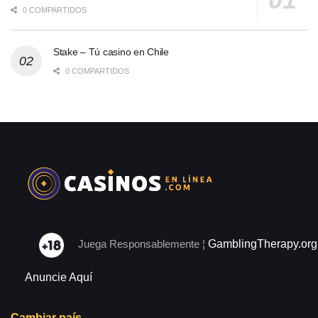
0 COMPARTIDOS
Stake – Tú casino en Chile
0 COMPARTIDOS
Juega Responsablemente ¦
GamblingTherapy.org
Anuncie Aquí
Cambiar país