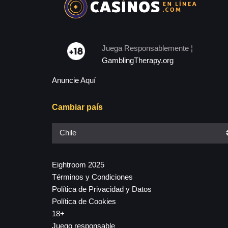
Juega Responsablemente ¦
GamblingTherapy.org
Anuncie Aquí
Cambiar país
Chile
Eightroom 2025
Términos y Condiciones
Política de Privacidad y Datos
Política de Cookies
18+
Juego responsable