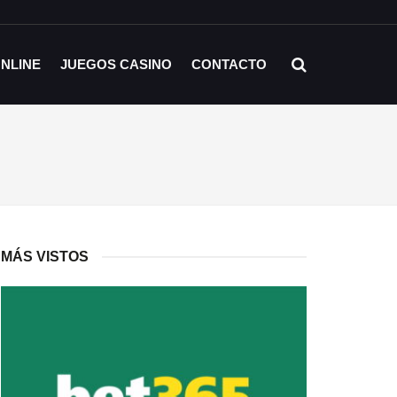
NLINE
JUEGOS CASINO
CONTACTO
MÁS VISTOS