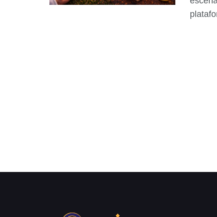
escena
plataf