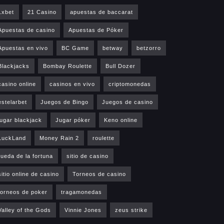
1xbet
21 Casino
apuestas de baccarat
Apuestas de casino
Apuestas de Póker
Apuestas en vivo
BC Game
betway
betzorro
Blackjacks
Bombay Roulette
Bull Dozer
casino online
casinos en vivo
criptomonedas
estelarbet
Juegos de Bingo
Juegos de casino
jugar blackjack
Jugar póker
Keno online
LuckLand
Money Rain 2
roulette
rueda de la fortuna
sitio de casino
sitio online de casino
Torneos de casino
torneos de poker
tragamonedas
Valley of the Gods
Vinnie Jones
zeus strike