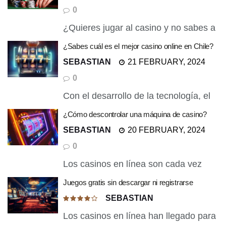
hace Aviator. Este popular título de
0
casino en línea está ganando
¿Quieres jugar al casino y no sabes a
terreno...
qué juego? Te contaremos qué juegos
¿Sabes cuál es el mejor casino online en Chile?
de casino online tienen más
SEBASTIAN
21 FEBRUARY, 2024
probabilidades de ganar y así
0
aumentes tus ingresos. Desde los
Con el desarrollo de la tecnología, el
juegos...
casino en línea ha experimentado un
¿Cómo descontrolar una máquina de casino?
gran crecimiento. Esto se debe a que
SEBASTIAN
20 FEBRUARY, 2024
muchas personas prefieren jugar
0
desde la comodidad y seguridad de...
Los casinos en línea son cada vez
más elegidos por los usuarios gracias
Juegos gratis sin descargar ni registrarse
a su comodidad y gran variedad de
SEBASTIAN
promociones. Es que gracias al
Los casinos en línea han llegado para
avance de la tecnología, puedes...