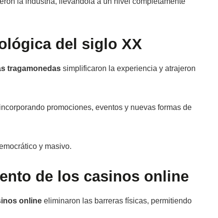
ron la industria, llevándola a un nivel completamente
ológica del siglo XX
s tragamonedas
simplificaron la experiencia y atrajeron
, incorporando promociones, eventos y nuevas formas de
democrático y masivo.
iento de los casinos online
inos online
eliminaron las barreras físicas, permitiendo