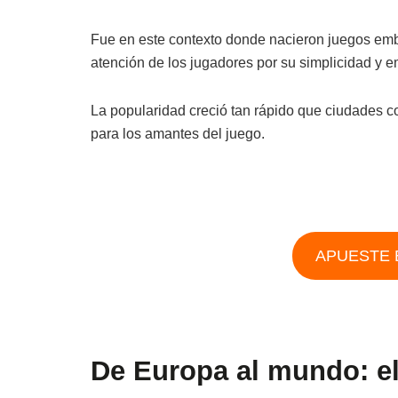
Fue en este contexto donde nacieron juegos em
atención de los jugadores por su simplicidad y 
La popularidad creció tan rápido que ciudades c
para los amantes del juego.
APUESTE 
De Europa al mundo: el