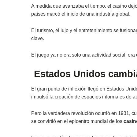
A medida que avanzaba el tiempo, el casino dejó
países marcó el inicio de una industria global.
El turismo, el lujo y el entretenimiento se fusi
clave.
El juego ya no era solo una actividad social: er
Estados Unidos cambia 
El gran punto de inflexión llegó en Estados Unid
impulsó la creación de espacios informales de a
Pero la verdadera revolución ocurrió en 1931, cu
se convirtió en el epicentro mundial de los
casi