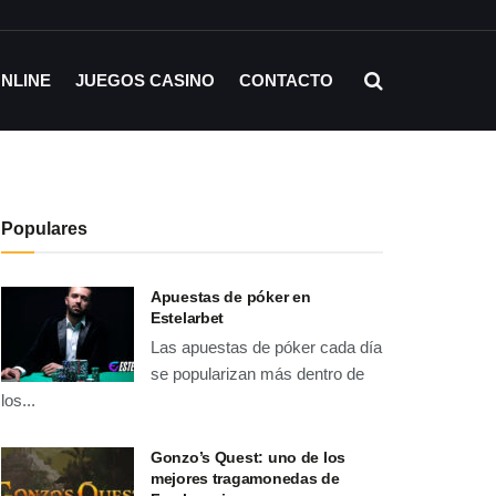
NLINE
JUEGOS CASINO
CONTACTO
Populares
Apuestas de póker en
Estelarbet
Las apuestas de póker cada día
se popularizan más dentro de
los...
Gonzo’s Quest: uno de los
mejores tragamonedas de