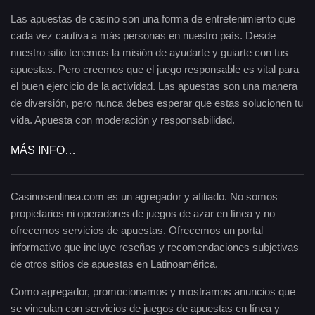
Las apuestas de casino son una forma de entretenimiento que
cada vez cautiva a más personas en nuestro país. Desde
nuestro sitio tenemos la misión de ayudarte y guiarte con tus
apuestas. Pero creemos que el juego responsable es vital para
el buen ejercicio de la actividad. Las apuestas son una manera
de diversión, pero nunca debes esperar que estas solucionen tu
vida. Apuesta con moderación y responsabilidad.
MÁS INFO…
Casinosenlinea.com es un agregador y afiliado. No somos
propietarios ni operadores de juegos de azar en línea y no
ofrecemos servicios de apuestas. Ofrecemos un portal
informativo que incluye reseñas y recomendaciones subjetivas
de otros sitios de apuestas en Latinoamérica.
Como agregador, promocionamos y mostramos anuncios que
se vinculan con servicios de juegos de apuestas en línea y