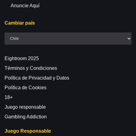
Anuncie Aquí
Cambiar país
Eightroom 2025
Términos y Condiciones
Política de Privacidad y Datos
Política de Cookies
18+
Juego responsable
Gambling Addiction
Juego Responsable