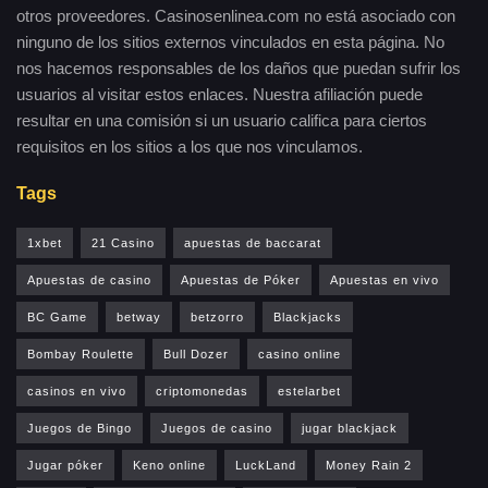
otros proveedores. Casinosenlinea.com no está asociado con
ninguno de los sitios externos vinculados en esta página. No
nos hacemos responsables de los daños que puedan sufrir los
usuarios al visitar estos enlaces. Nuestra afiliación puede
resultar en una comisión si un usuario califica para ciertos
requisitos en los sitios a los que nos vinculamos.
Tags
1xbet
21 Casino
apuestas de baccarat
Apuestas de casino
Apuestas de Póker
Apuestas en vivo
BC Game
betway
betzorro
Blackjacks
Bombay Roulette
Bull Dozer
casino online
casinos en vivo
criptomonedas
estelarbet
Juegos de Bingo
Juegos de casino
jugar blackjack
Jugar póker
Keno online
LuckLand
Money Rain 2