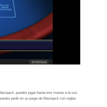
 Blackjack, puedes jugar hasta tres manos a la vez.
 puedes pedir en un juego de Blackjack con reglas