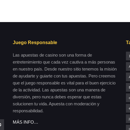
Juego Responsable
T
Las apuestas de casino son una forma de
entretenimiento que cada vez cautiva a más personas
en nuestro país. Desde nuestro sitio tenemos la misión
de ayudarte y guiarte con tus apuestas. Pero creemos
que el juego responsable es vital para el buen ejercicio
de la actividad. Las apuestas son una manera de
diversión, pero nunca debes esperar que estas
solucionen tu vida. Apuesta con moderación y
responsabilidad.
MÁS INFO…