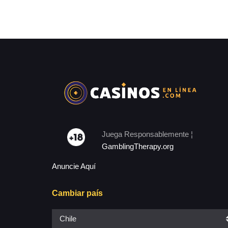
Juega Responsablemente ¦
GamblingTherapy.org
Anuncie Aquí
Cambiar país
Chile