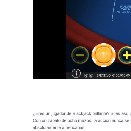
¿Eres un jugador de Blackjack brillante? Si es así,
Con un zapato de ocho mazos, la acción nunca se det
absolutamente americanas.