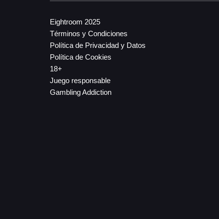
Eightroom 2025
Términos y Condiciones
Política de Privacidad y Datos
Política de Cookies
18+
Juego responsable
Gambling Addiction