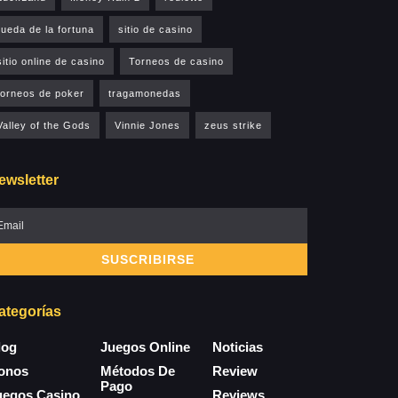
rueda de la fortuna
sitio de casino
sitio online de casino
Torneos de casino
torneos de poker
tragamonedas
Valley of the Gods
Vinnie Jones
zeus strike
ewsletter
ategorías
log
Juegos Online
Noticias
onos
Métodos De
Review
Pago
uegos Casino
Reviews