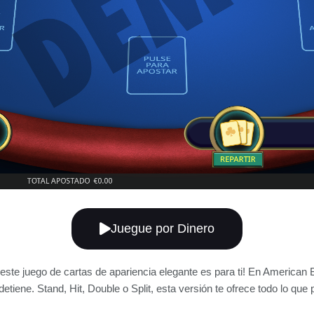
Juegue por Dinero
 ¡este juego de cartas de apariencia elegante es para ti! En American
iene. Stand, Hit, Double o Split, esta versión te ofrece todo lo que