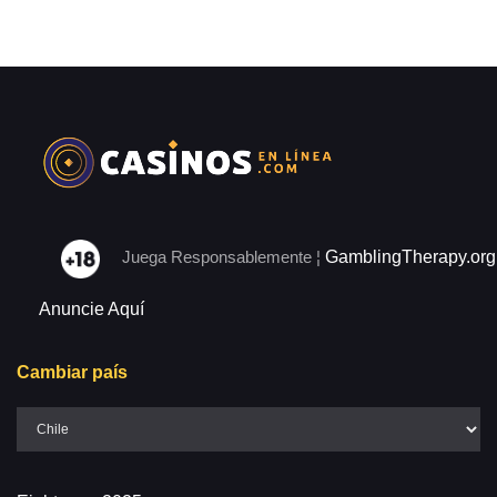
Juega Responsablemente ¦
GamblingTherapy.org
Anuncie Aquí
Cambiar país