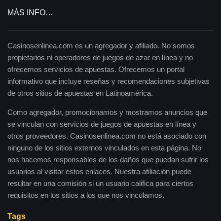
MÁS INFO…
Casinosenlinea.com es un agregador y afiliado. No somos
propietarios ni operadores de juegos de azar en línea y no
ofrecemos servicios de apuestas. Ofrecemos un portal
informativo que incluye reseñas y recomendaciones subjetivas
de otros sitios de apuestas en Latinoamérica.
Como agregador, promocionamos y mostramos anuncios que
se vinculan con servicios de juegos de apuestas en línea y
otros proveedores. Casinosenlinea.com no está asociado con
ninguno de los sitios externos vinculados en esta página. No
nos hacemos responsables de los daños que puedan sufrir los
usuarios al visitar estos enlaces. Nuestra afiliación puede
resultar en una comisión si un usuario califica para ciertos
requisitos en los sitios a los que nos vinculamos.
Tags