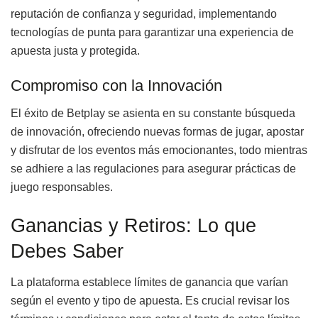
reputación de confianza y seguridad, implementando
tecnologías de punta para garantizar una experiencia de
apuesta justa y protegida.
Compromiso con la Innovación
El éxito de Betplay se asienta en su constante búsqueda
de innovación, ofreciendo nuevas formas de jugar, apostar
y disfrutar de los eventos más emocionantes, todo mientras
se adhiere a las regulaciones para asegurar prácticas de
juego responsables.
Ganancias y Retiros: Lo que
Debes Saber
La plataforma establece límites de ganancia que varían
según el evento y tipo de apuesta. Es crucial revisar los