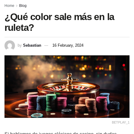
Home
Blog
¿Qué color sale más en la
ruleta?
by
Sebastian
16 February, 2024
BETPLAY_1