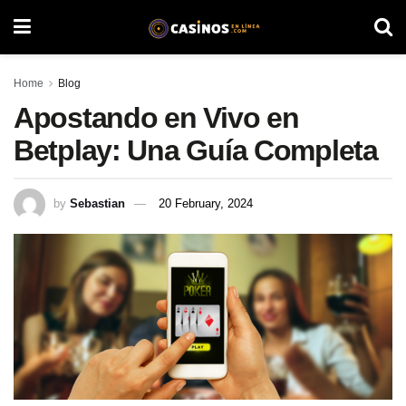
Home
Blog
Apostando en Vivo en
Betplay: Una Guía Completa
by
Sebastian
20 February, 2024