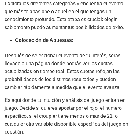
Explora las diferentes categorías y encuentra el evento
que más te apasione o aquel en el que tengas un
conocimiento profundo. Esta etapa es crucial: elegir
sabiamente puede aumentar tus posibilidades de éxito.
Colocación de Apuestas:
Después de seleccionar el evento de tu interés, serás
llevado a una página donde podrás ver las cuotas
actualizadas en tiempo real. Estas cuotas reflejan las
probabilidades de los distintos resultados y pueden
cambiar rápidamente a medida que el evento avanza.
Es aquí donde tu intuición y análisis del juego entran en
juego. Decide si quieres apostar por el rojo, el número
específico, si el croupier tiene menos o más de 21, o
cualquier otra variable disponible específica del juego en
cuestión.