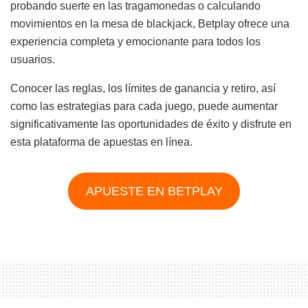
probando suerte en las tragamonedas o calculando
movimientos en la mesa de blackjack, Betplay ofrece una
experiencia completa y emocionante para todos los
usuarios.
Conocer las reglas, los límites de ganancia y retiro, así
como las estrategias para cada juego, puede aumentar
significativamente las oportunidades de éxito y disfrute en
esta plataforma de apuestas en línea.
APUESTE EN BETPLAY