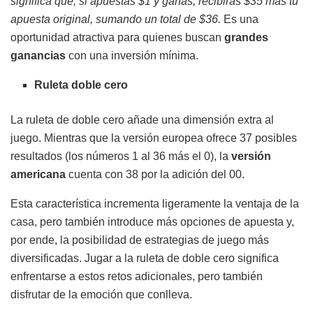
significa que, si apuestas $1 y ganas, recibirás $35 más tu
apuesta original, sumando un total de $36.
Es una
oportunidad atractiva para quienes buscan
grandes
ganancias
con una inversión mínima.
Ruleta doble cero
La ruleta de doble cero añade una dimensión extra al
juego. Mientras que la versión europea ofrece 37 posibles
resultados (los números 1 al 36 más el 0), la
versión
americana
cuenta con 38 por la adición del 00.
Esta característica incrementa ligeramente la ventaja de la
casa, pero también introduce más opciones de apuesta y,
por ende, la posibilidad de estrategias de juego más
diversificadas. Jugar a la ruleta de doble cero significa
enfrentarse a estos retos adicionales, pero también
disfrutar de la emoción que conlleva.