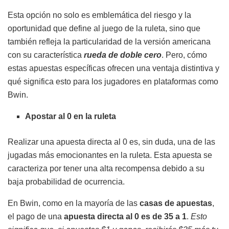
Esta opción no solo es emblemática del riesgo y la
oportunidad que define al juego de la ruleta, sino que
también refleja la particularidad de la versión americana
con su característica
rueda de doble cero
. Pero, cómo
estas apuestas específicas ofrecen una ventaja distintiva y
qué significa esto para los jugadores en plataformas como
Bwin.
Apostar al 0 en la ruleta
Realizar una apuesta directa al 0 es, sin duda, una de las
jugadas más emocionantes en la ruleta. Esta apuesta se
caracteriza por tener una alta recompensa debido a su
baja probabilidad de ocurrencia.
En Bwin, como en la mayoría de las
casas de apuestas
,
el pago de una
apuesta directa al 0 es de 35 a 1
.
Esto