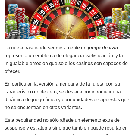
La ruleta trasciende ser meramente un
juego de azar
;
representa un emblema de elegancia, sofisticación, y la
inigualable emoción que solo los casinos son capaces de
ofrecer.
En particular, la versión americana de la ruleta, con su
característico doble cero, se destaca por introducir una
dinámica de juego única y oportunidades de apuestas que
no se encuentran en otras variantes.
Esta peculiaridad no sólo añade un elemento extra de
suspense y estrategia sino que también puede resultar en