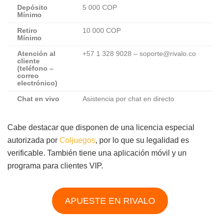
Depósito
5 000 COP
Mínimo
Retiro
10 000 COP
Mínimo
Atención al
+57 1 328 9028 – soporte@rivalo.co
cliente
(teléfono –
correo
electrónico)
Chat en vivo
Asistencia por chat en directo
Cabe destacar que disponen de una licencia especial
autorizada por
Coljuegos
, por lo que su legalidad es
verificable. También tiene una aplicación móvil y un
programa para clientes VIP.
APUESTE EN RIVALO