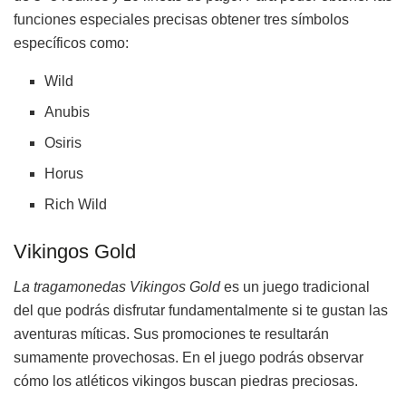
funciones especiales precisas obtener tres símbolos
específicos como:
Wild
Anubis
Osiris
Horus
Rich Wild
Vikingos Gold
La tragamonedas Vikingos Gold
es un juego tradicional
del que podrás disfrutar fundamentalmente si te gustan las
aventuras míticas. Sus promociones te resultarán
sumamente provechosas. En el juego podrás observar
cómo los atléticos vikingos buscan piedras preciosas.