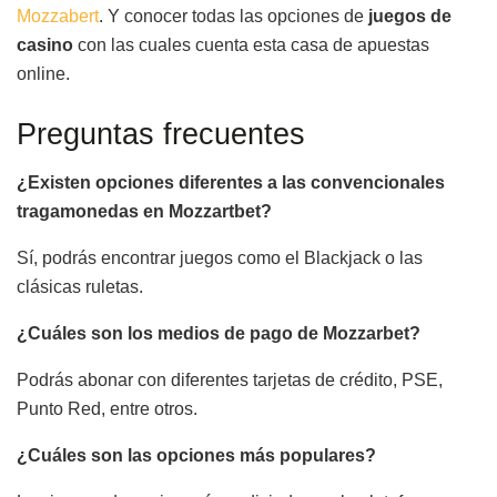
Mozzabert
. Y conocer todas las opciones de
juegos de
casino
con las cuales cuenta esta casa de apuestas
online.
Preguntas frecuentes
¿Existen opciones diferentes a las convencionales
tragamonedas en Mozzartbet?
Sí, podrás encontrar juegos como el Blackjack o las
clásicas ruletas.
¿Cuáles son los medios de pago de Mozzarbet?
Podrás abonar con diferentes tarjetas de crédito, PSE,
Punto Red, entre otros.
¿Cuáles son las opciones más populares?