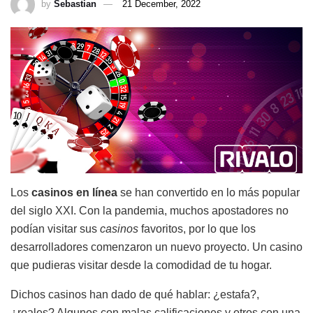
by
Sebastian
21 December, 2022
Los
casinos en línea
se han convertido en lo más popular
del siglo XXI. Con la pandemia, muchos apostadores no
podían visitar sus
casinos
favoritos, por lo que los
desarrolladores comenzaron un nuevo proyecto. Un casino
que pudieras visitar desde la comodidad de tu hogar.
Dichos casinos han dado de qué hablar: ¿estafa?,
¿reales? Algunos con malas calificaciones y otros con una