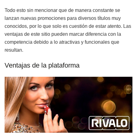
Todo esto sin mencionar que de manera constante se
lanzan nuevas promociones para diversos títulos muy
conocidos, por lo que solo es cuestión de estar atento. Las
ventajas de este sitio pueden marcar diferencia con la
competencia debido a lo atractivas y funcionales que
resultan.
Ventajas de la plataforma