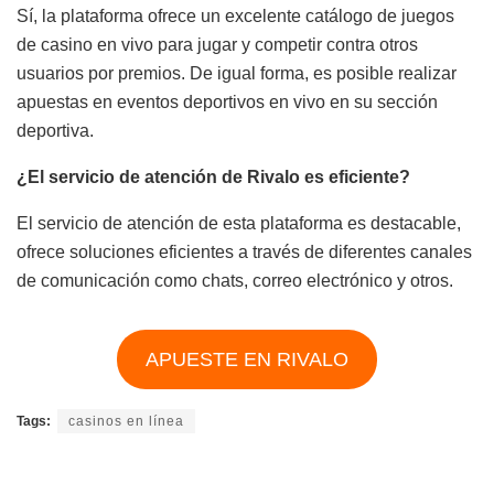
Sí, la plataforma ofrece un excelente catálogo de juegos
de casino en vivo para jugar y competir contra otros
usuarios por premios. De igual forma, es posible realizar
apuestas en eventos deportivos en vivo en su sección
deportiva.
¿El servicio de atención de Rivalo es eficiente?
El servicio de atención de esta plataforma es destacable,
ofrece soluciones eficientes a través de diferentes canales
de comunicación como chats, correo electrónico y otros.
APUESTE EN RIVALO
Tags:
casinos en línea