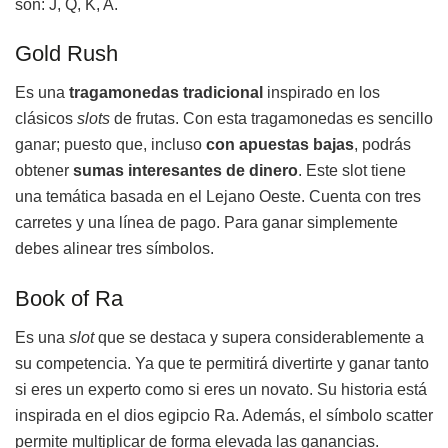
son: J, Q, K, A.
Gold Rush
Es una
tragamonedas tradicional
inspirado en los
clásicos
slots
de frutas. Con esta tragamonedas es sencillo
ganar; puesto que, incluso
con apuestas bajas
, podrás
obtener
sumas interesantes de dinero
. Este slot
tiene
una temática basada en el Lejano Oeste. Cuenta con tres
carretes y una línea de pago. Para ganar simplemente
debes alinear tres símbolos.
Book of Ra
Es una
slot
que se destaca y supera considerablemente a
su competencia. Ya que te permitirá divertirte y ganar tanto
si eres un experto como si eres un novato. Su historia está
inspirada en el dios egipcio Ra. Además, el símbolo scatter
permite multiplicar de forma elevada las ganancias.