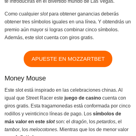
te introducirás en el divertido mundo de Las Vegas.
Como cualquier
slot
para obtener ganancias deberás
obtener tres símbolos iguales en una línea. Y obtendrás un
premio aún mayor si logras combinar cinco símbolos.
Además, este slot cuenta con giros gratis.
APUESTE EN MOZZARTBET
Money Mouse
Este slot está inspirado en las celebraciones chinas. Al
igual que Street Racer este
juego de casino
cuenta con
giros gratis. Esta tragamonedas está conformada por cinco
rodillos y veinticinco líneas de pago. Los
símbolos de
más valor en este
slot
son: el
dragón
, los
petardos
, el
tambor
, los
melocotones
. Mientras que los de menor valor