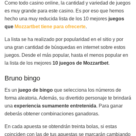
Como todo casino online, la cantidad y variedad de juegos
es muy grande para este casino. Es por eso que hemos
hecho una muy reducida lista de los 10 mejores
juegos
que
Mozzartbet tiene para ofrecerte
.
La lista se ha realizado por popularidad en el sitio y por
una gran cantidad de búsquedas en internet sobre estos
juegos. Desde el más popular, hasta el menos popular en
la lista de los mejores
10 juegos de Mozzartbet
.
Bruno bingo
Es un
juego de bingo
que selecciona los números de
forma aleatoria. Además, su divertido personaje te brindará
una
experiencia sumamente entretenida
. Para ganar
deberás obtener combinaciones ganadoras.
En cada apuesta se obtendrán treinta bolas, si estas
coinciden con las de tus apuestas se marcarán cambiando