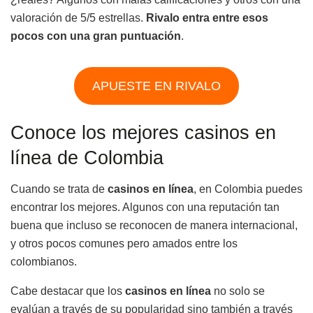
valoración de 5/5 estrellas.
Rivalo entra entre esos
pocos con una gran puntuación
.
APUESTE EN RIVALO
Conoce los mejores casinos en
línea de Colombia
Cuando se trata de
casinos en línea
, en Colombia puedes
encontrar los mejores. Algunos con una reputación tan
buena que incluso se reconocen de manera internacional,
y otros pocos comunes pero amados entre los
colombianos.
Cabe destacar que los
casinos en línea
no solo se
evalúan a través de su popularidad sino también a través