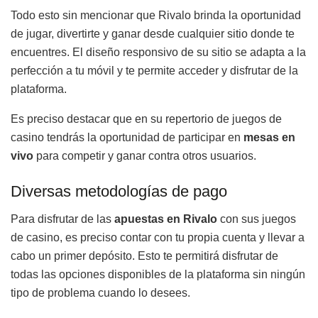
Todo esto sin mencionar que Rivalo brinda la oportunidad
de jugar, divertirte y ganar desde cualquier sitio donde te
encuentres. El diseño responsivo de su sitio se adapta a la
perfección a tu móvil y te permite acceder y disfrutar de la
plataforma.
Es preciso destacar que en su repertorio de juegos de
casino tendrás la oportunidad de participar en
mesas en
vivo
para competir y ganar contra otros usuarios.
Diversas metodologías de pago
Para disfrutar de las
apuestas en Rivalo
con sus juegos
de casino, es preciso contar con tu propia cuenta y llevar a
cabo un primer depósito. Esto te permitirá disfrutar de
todas las opciones disponibles de la plataforma sin ningún
tipo de problema cuando lo desees.