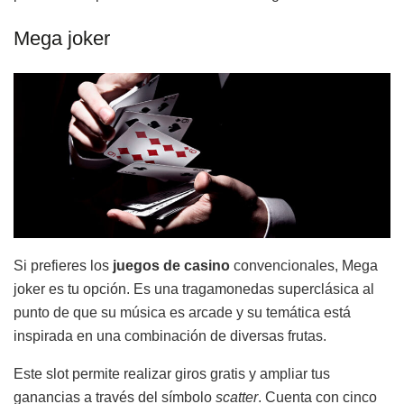
Mega joker
Si prefieres los
juegos de casino
convencionales, Mega
joker es tu opción. Es una tragamonedas superclásica al
punto de que su música es arcade y su temática está
inspirada en una combinación de diversas frutas.
Este slot
permite realizar giros gratis y ampliar tus
ganancias a través del símbolo
scatter
. Cuenta con cinco