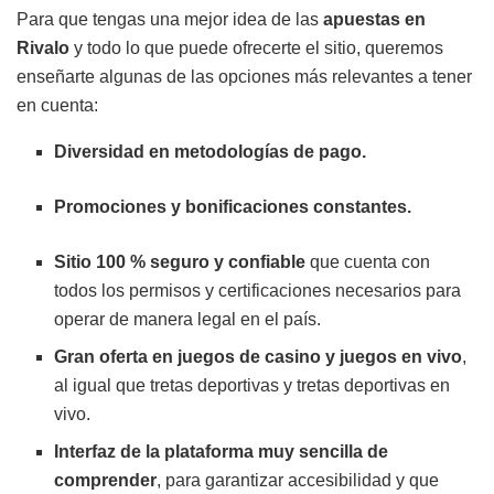
Para que tengas una mejor idea de las
apuestas en
Rivalo
y todo lo que puede ofrecerte el sitio, queremos
enseñarte algunas de las opciones más relevantes a tener
en cuenta:
Diversidad en metodologías de pago.
Promociones y bonificaciones constantes.
Sitio 100 % seguro y confiable
que cuenta con
todos los permisos y certificaciones necesarios para
operar de manera legal en el país.
Gran oferta en juegos de casino y juegos en vivo
,
al igual que tretas deportivas y tretas deportivas en
vivo.
Interfaz de la plataforma muy sencilla de
comprender
, para garantizar accesibilidad y que