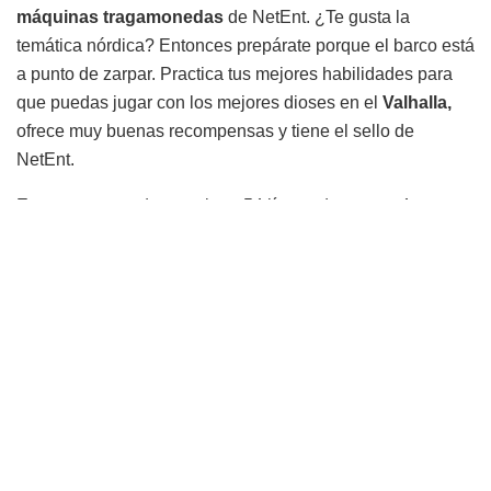
máquinas tragamonedas
de NetEnt. ¿Te gusta la
temática nórdica? Entonces prepárate porque el barco está
a punto de zarpar. Practica tus mejores habilidades para
que puedas jugar con los mejores dioses en el
Valhalla,
ofrece muy buenas recompensas y tiene el sello de
NetEnt.
Esta tragamonedas contiene 54 líneas de pago y 4
carretes inspirados en la mitología nórdica. Además de
ganar un bote triple, giros gratis y botes grandes de tesoro
que te convertirán en un ganador.
No importa tu presupuesto, en
Valhalla
podrás jugar con
tiradas gratuitas. Sin duda, es una divertida temática para
ganarse algunos comodines que te pueden volver
millonario.
Como siempre, todas las
tragamonedas de NetEnt