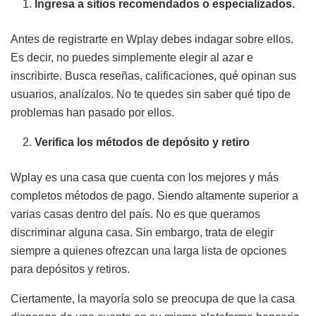
Ingresa a sitios recomendados o especializados.
Antes de registrarte en Wplay debes indagar sobre ellos.
Es decir, no puedes simplemente elegir al azar e
inscribirte. Busca reseñas, calificaciones, qué opinan sus
usuarios, analízalos. No te quedes sin saber qué tipo de
problemas han pasado por ellos.
Verifica los métodos de depósito y retiro
Wplay es una casa que cuenta con los mejores y más
completos métodos de pago. Siendo altamente superior a
varias casas dentro del país. No es que queramos
discriminar alguna casa. Sin embargo, trata de elegir
siempre a quienes ofrezcan una larga lista de opciones
para depósitos y retiros.
Ciertamente, la mayoría solo se preocupa de que la casa