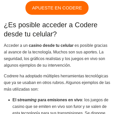
APUESTE EN CODERE
¿Es posible acceder a Codere
desde tu celular?
Acceder a un
casino desde tu celular
es posible gracias
al avance de la tecnología. Muchos son sus aportes. La
seguridad, los gráficos realistas y los juegos en vivo son
algunos ejemplos de su intervención.
Codrere ha adoptado múltiples herramientas tecnológicas
que ya se usaban en otros rubros. Algunos ejemplos de las
más utilizadas son:
El s
treaming
para emisiones en vivo
: los juegos de
casino que se emiten en vivo son furor y se valen de
esta tecnología para sus transmisiones. Se dispone