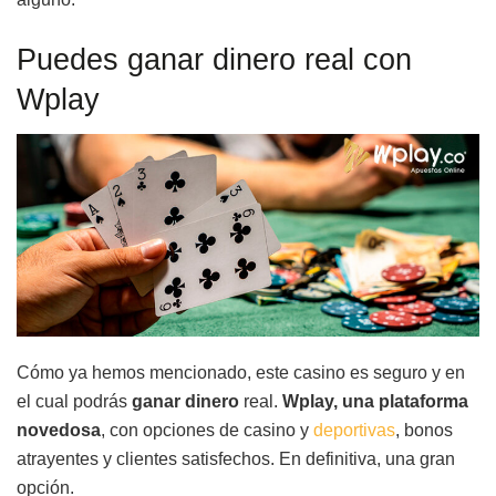
Puedes ganar dinero real con
Wplay
Cómo ya hemos mencionado, este casino es seguro y en
el cual podrás
ganar dinero
real.
Wplay, una plataforma
novedosa
, con opciones de casino y
deportivas
, bonos
atrayentes y clientes satisfechos. En definitiva, una gran
opción.