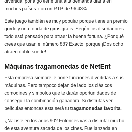
divertida, por algo tiene una alta demanda diaria en
muchos países. con un RTP de 96.43%.
Este juego también es muy popular porque tiene un premio
gordo y una ronda de giros gratis. Según los diseñadores
todo está pensado para atraer la buena fortuna. ¿Por qué
crees que usan el número 88? Exacto, porque ¡Dos ocho
atraen doble suerte!
Máquinas tragamonedas de NetEnt
Esta empresa siempre le pone funciones divertidas a sus
máquinas. Pero tampoco dejan de lado los clásicos
comodines y símbolos que te darán oportunidades de
conseguir la combinación ganadora. Si disfrutas ver
películas entonces esta será tu
tragamonedas favorita
.
¿Naciste en los años 90? Entonces vas a disfrutar mucho
de esta aventura sacada de los cines. Fue lanzada en