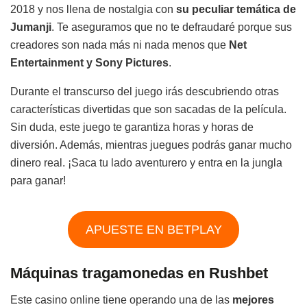
2018 y nos llena de nostalgia con
su peculiar temática de
Jumanji
. Te aseguramos que no te defraudaré porque sus
creadores son nada más ni nada menos que
Net
Entertainment y Sony Pictures
.
Durante el transcurso del juego irás descubriendo otras
características divertidas que son sacadas de la película.
Sin duda, este juego te garantiza horas y horas de
diversión. Además, mientras juegues podrás ganar mucho
dinero real. ¡Saca tu lado aventurero y entra en la jungla
para ganar!
APUESTE EN BETPLAY
Máquinas tragamonedas en Rushbet
Este casino online tiene operando una de las
mejores