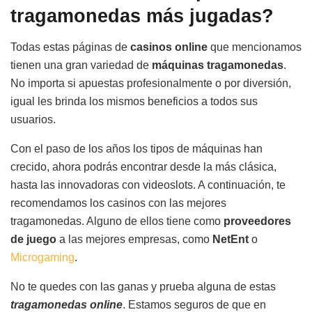
tragamonedas más jugadas?
Todas estas páginas de
casinos online
que mencionamos
tienen una gran variedad de
máquinas tragamonedas
.
No importa si apuestas profesionalmente o por diversión,
igual les brinda los mismos beneficios a todos sus
usuarios.
Con el paso de los años los tipos de máquinas han
crecido, ahora podrás encontrar desde la más clásica,
hasta las innovadoras con videoslots. A continuación, te
recomendamos los casinos con las mejores
tragamonedas. Alguno de ellos tiene como
proveedores
de juego
a las mejores empresas, como
NetEnt
o
Microgaming
.
No te quedes con las ganas y prueba alguna de estas
tragamonedas online
. Estamos seguros de que en