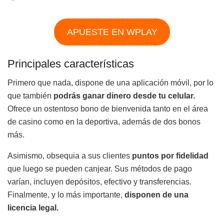
APUESTE EN WPLAY
Principales características
Primero que nada, dispone de una aplicación móvil, por lo
que también
podrás ganar dinero desde tu celular.
Ofrece un ostentoso bono de bienvenida tanto en el área
de casino como en la deportiva, además de dos bonos
más.
Asimismo, obsequia a sus clientes
puntos por fidelidad
que luego se pueden canjear. Sus métodos de pago
varían, incluyen depósitos, efectivo y transferencias.
Finalmente, y lo más importante,
disponen de una
licencia legal.