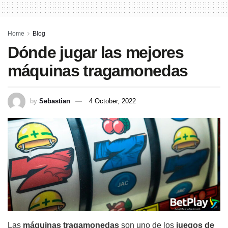
Home
Blog
Dónde jugar las mejores
máquinas tragamonedas
by
Sebastian
4 October, 2022
Las
máquinas tragamonedas
son uno de los
juegos de