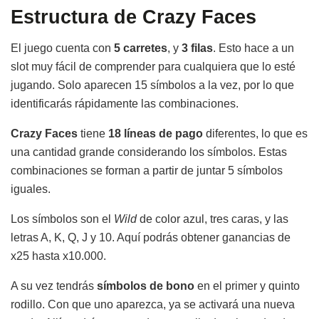
Estructura de Crazy Faces
El juego cuenta con
5 carretes
, y
3 filas
. Esto hace a un
slot muy fácil de comprender para cualquiera que lo esté
jugando. Solo aparecen 15 símbolos a la vez, por lo que
identificarás rápidamente las combinaciones.
Crazy Faces
tiene
18 líneas de pago
diferentes, lo que es
una cantidad grande considerando los símbolos. Estas
combinaciones se forman a partir de juntar 5 símbolos
iguales.
Los símbolos son el
Wild
de color azul, tres caras, y las
letras A, K, Q, J y 10. Aquí podrás obtener ganancias de
x25 hasta x10.000.
A su vez tendrás
símbolos de bono
en el primer y quinto
rodillo. Con que uno aparezca, ya se activará una nueva