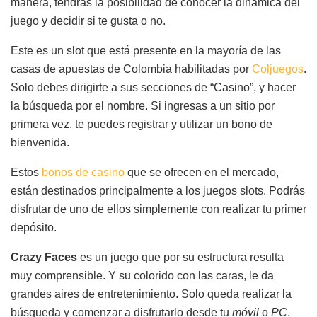
manera, tendrás la posibilidad de conocer la dinámica del
juego y decidir si te gusta o no.
Este es un slot que está presente en la mayoría de las
casas de apuestas de Colombia habilitadas por
Coljuegos
.
Solo debes dirigirte a sus secciones de “Casino”, y hacer
la búsqueda por el nombre. Si ingresas a un sitio por
primera vez, te puedes registrar y utilizar un bono de
bienvenida.
Estos
bonos de casino
que se ofrecen en el mercado,
están destinados principalmente a los juegos slots. Podrás
disfrutar de uno de ellos simplemente con realizar tu primer
depósito.
Crazy Faces
es un juego que por su estructura resulta
muy comprensible. Y su colorido con las caras, le da
grandes aires de entretenimiento. Solo queda realizar la
búsqueda y comenzar a disfrutarlo desde tu
móvil
o
PC
.