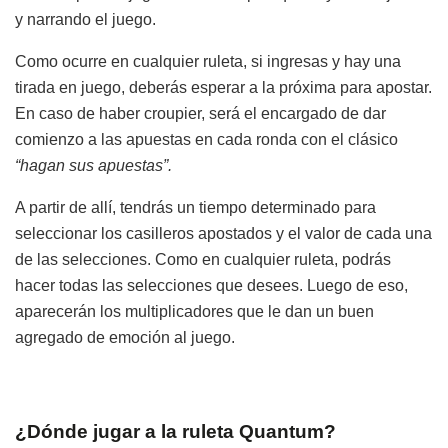
y narrando el juego.
Como ocurre en cualquier ruleta, si ingresas y hay una
tirada en juego, deberás esperar a la próxima para apostar.
En caso de haber croupier, será el encargado de dar
comienzo a las apuestas en cada ronda con el clásico
“hagan sus apuestas”.
A partir de allí, tendrás un tiempo determinado para
seleccionar los casilleros apostados y el valor de cada una
de las selecciones. Como en cualquier ruleta, podrás
hacer todas las selecciones que desees. Luego de eso,
aparecerán los multiplicadores que le dan un buen
agregado de emoción al juego.
¿Dónde jugar a la ruleta Quantum?