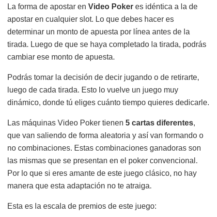
La forma de apostar en
Video Poker
es idéntica a la de
apostar en cualquier slot. Lo que debes hacer es
determinar un monto de apuesta por línea antes de la
tirada. Luego de que se haya completado la tirada, podrás
cambiar ese monto de apuesta.
Podrás tomar la decisión de decir jugando o de retirarte,
luego de cada tirada. Esto lo vuelve un juego muy
dinámico, donde tú eliges cuánto tiempo quieres dedicarle.
Las máquinas Video Poker tienen
5 cartas diferentes
,
que van saliendo de forma aleatoria y así van formando o
no combinaciones. Estas combinaciones ganadoras son
las mismas que se presentan en el poker convencional.
Por lo que si eres amante de este juego clásico, no hay
manera que esta adaptación no te atraiga.
Esta es la escala de premios de este juego: