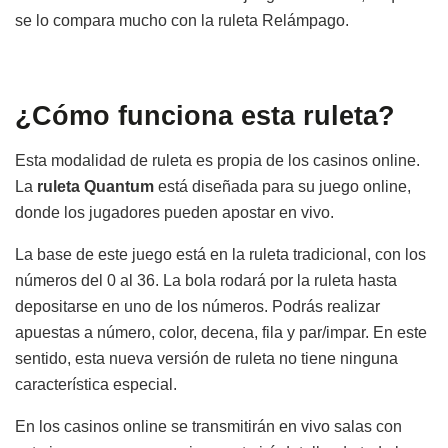
se lo compara mucho con la ruleta Relámpago.
¿Cómo funciona esta ruleta?
Esta modalidad de ruleta es propia de los casinos online.
La
ruleta Quantum
está diseñada para su juego online,
donde los jugadores pueden apostar en vivo.
La base de este juego está en la ruleta tradicional, con los
números del 0 al 36. La bola rodará por la ruleta hasta
depositarse en uno de los números. Podrás realizar
apuestas a número, color, decena, fila y par/impar. En este
sentido, esta nueva versión de ruleta no tiene ninguna
característica especial.
En los casinos online se transmitirán en vivo salas con