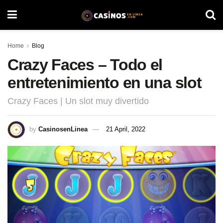
Home
Blog
Crazy Faces – Todo el
entretenimiento en una slot
Crazy Faces | Un slot muy divertido
by
CasinosenLinea
21 April, 2022