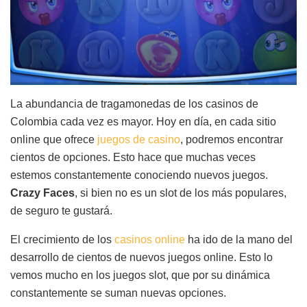
La abundancia de tragamonedas de los casinos de
Colombia cada vez es mayor. Hoy en día, en cada sitio
online que ofrece
juegos de casino
, podremos encontrar
cientos de opciones. Esto hace que muchas veces
estemos constantemente conociendo nuevos juegos.
Crazy Faces
, si bien no es un slot de los más populares,
de seguro te gustará.
El crecimiento de los
casinos online
ha ido de la mano del
desarrollo de cientos de nuevos juegos online. Esto lo
vemos mucho en los juegos slot, que por su dinámica
constantemente se suman nuevas opciones.