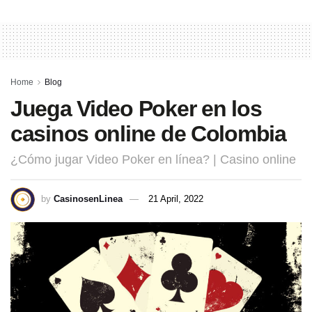
Home
Blog
Juega Video Poker en los
casinos online de Colombia
¿Cómo jugar Video Poker en línea? | Casino online
by
CasinosenLinea
21 April, 2022