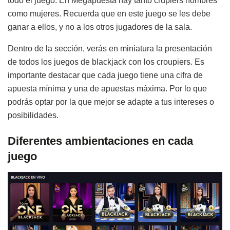
todo el juego. En Megapuesta hay tanto crupiers hombres
como mujeres. Recuerda que en este juego se les debe
ganar a ellos, y no a los otros jugadores de la sala.
Dentro de la sección, verás en miniatura la presentación
de todos los juegos de blackjack con los croupiers. Es
importante destacar que cada juego tiene una cifra de
apuesta mínima y una de apuestas máxima. Por lo que
podrás optar por la que mejor se adapte a tus intereses o
posibilidades.
Diferentes ambientaciones en cada
juego