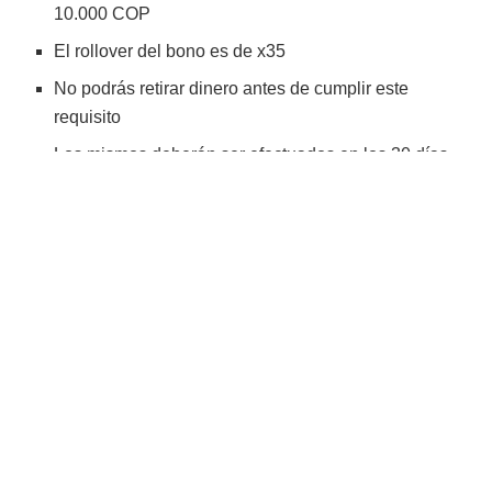
10.000 COP
El rollover del bono es de x35
No podrás retirar dinero antes de cumplir este
requisito
Los mismos deberán ser efectuados en los 30 días
posteriores de la activación del bono
Para ello también debes tener en cuenta los juegos y el
aporte que hacen al rollover del bono.
Tragamonedas y máquinas de Jackpot
– 100%
Otros tipos de Tragamonedas
– 50%
Ruleta y ruleta en vivo
– 20%
Blackjack
– 10%
Blood Suckers, Kings of Chicago, Tarzan, Castle
Builder, Castle BuilderIl
– 0%