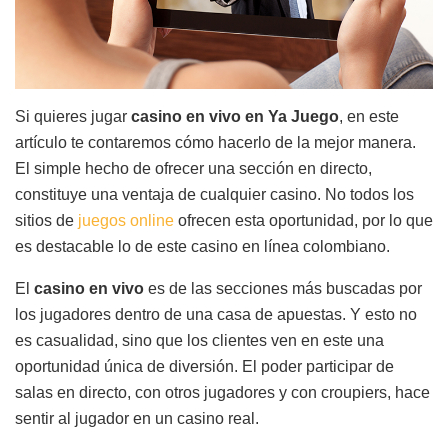
Si quieres jugar
casino en vivo en Ya Juego
, en este
artículo te contaremos cómo hacerlo de la mejor manera.
El simple hecho de ofrecer una sección en directo,
constituye una ventaja de cualquier casino. No todos los
sitios de
juegos online
ofrecen esta oportunidad, por lo que
es destacable lo de este casino en línea colombiano.
El
casino en vivo
es de las secciones más buscadas por
los jugadores dentro de una casa de apuestas. Y esto no
es casualidad, sino que los clientes ven en este una
oportunidad única de diversión. El poder participar de
salas en directo, con otros jugadores y con croupiers, hace
sentir al jugador en un casino real.