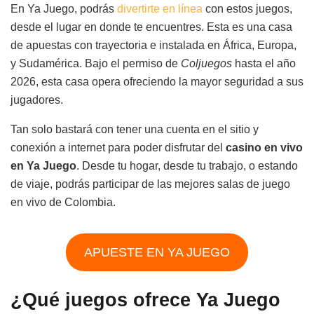
En Ya Juego, podrás
divertirte en línea
con estos juegos,
desde el lugar en donde te encuentres. Esta es una casa
de apuestas con trayectoria e instalada en África, Europa,
y Sudamérica. Bajo el permiso de
Coljuegos
hasta el año
2026, esta casa opera ofreciendo la mayor seguridad a sus
jugadores.
Tan solo bastará con tener una cuenta en el sitio y
conexión a internet para poder disfrutar del
casino en vivo
en Ya Juego
. Desde tu hogar, desde tu trabajo, o estando
de viaje, podrás participar de las mejores salas de juego
en vivo de Colombia.
APUESTE EN YA JUEGO
¿Qué juegos ofrece Ya Juego