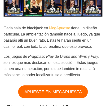
Cada sala de blackjack en
MegApuesta
tiene un diseño
particular. La ambientación también hace al juego, ya que
pasarás allí un buen rato. Estas te harán sentir en un
casino real, con toda la adrenalina que esto provoca.
Los juegos de
Pragmatic Play
de
Drops and Wins
y
Play
,
son los que más destacan en esta sección. Estos juegos
tienen una numeración, por lo que también te resultará
más sencillo poder localizar tu sala predilecta.
APUESTE EN MEGAPUESTA