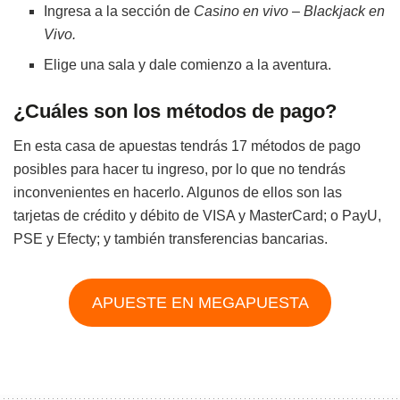
Ingresa a la sección de
Casino en vivo
–
Blackjack en
Vivo.
Elige una sala y dale comienzo a la aventura.
¿Cuáles son los métodos de pago?
En esta casa de apuestas tendrás 17 métodos de pago
posibles para hacer tu ingreso, por lo que no tendrás
inconvenientes en hacerlo. Algunos de ellos son las
tarjetas de crédito y débito de VISA y MasterCard; o PayU,
PSE y Efecty; y también transferencias bancarias.
APUESTE EN MEGAPUESTA