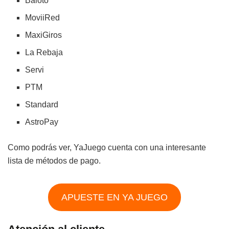
Baloto
MoviiRed
MaxiGiros
La Rebaja
Servi
PTM
Standard
AstroPay
Como podrás ver, YaJuego cuenta con una interesante
lista de métodos de pago.
APUESTE EN YA JUEGO