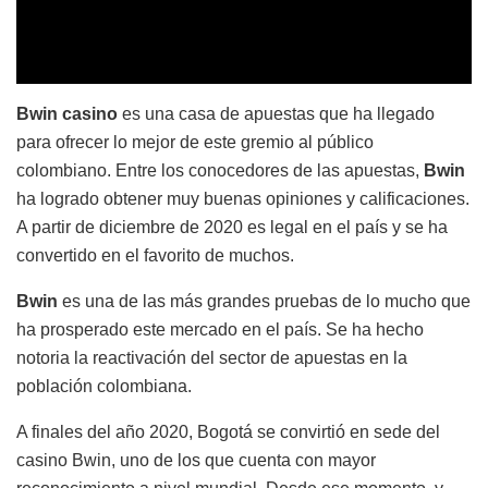
Bwin casino
es una casa de apuestas que ha llegado
para ofrecer lo mejor de este gremio al público
colombiano. Entre los conocedores de las apuestas,
Bwin
ha logrado obtener muy buenas opiniones y calificaciones.
A partir de diciembre de 2020 es legal en el país y se ha
convertido en el favorito de muchos.
Bwin
es una de las más grandes pruebas de lo mucho que
ha prosperado este mercado en el país. Se ha hecho
notoria la reactivación del sector de apuestas en la
población colombiana.
A finales del año 2020, Bogotá se convirtió en sede del
casino Bwin, uno de los que cuenta con mayor