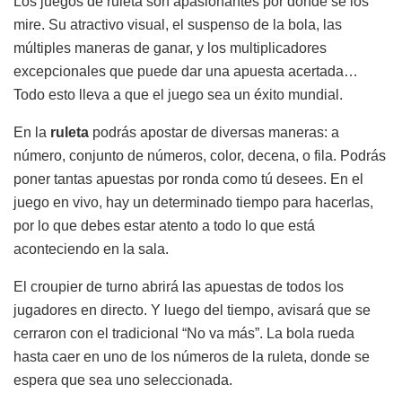
Los juegos de ruleta son apasionantes por donde se los
mire. Su atractivo visual, el suspenso de la bola, las
múltiples maneras de ganar, y los multiplicadores
excepcionales que puede dar una apuesta acertada…
Todo esto lleva a que el juego sea un éxito mundial.
En la
ruleta
podrás apostar de diversas maneras: a
número, conjunto de números, color, decena, o fila. Podrás
poner tantas apuestas por ronda como tú desees. En el
juego en vivo, hay un determinado tiempo para hacerlas,
por lo que debes estar atento a todo lo que está
aconteciendo en la sala.
El croupier de turno abrirá las apuestas de todos los
jugadores en directo. Y luego del tiempo, avisará que se
cerraron con el tradicional “No va más”. La bola rueda
hasta caer en uno de los números de la ruleta, donde se
espera que sea uno seleccionada.