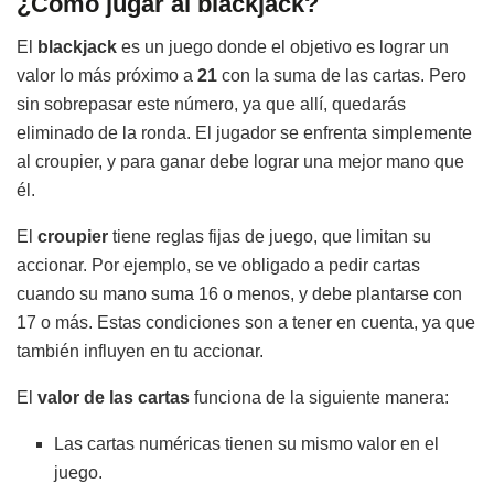
¿Cómo jugar al blackjack?
El
blackjack
es un juego donde el objetivo es lograr un
valor lo más próximo a
21
con la suma de las cartas. Pero
sin sobrepasar este número, ya que allí, quedarás
eliminado de la ronda. El jugador se enfrenta simplemente
al croupier, y para ganar debe lograr una mejor mano que
él.
El
croupier
tiene reglas fijas de juego, que limitan su
accionar. Por ejemplo, se ve obligado a pedir cartas
cuando su mano suma 16 o menos, y debe plantarse con
17 o más. Estas condiciones son a tener en cuenta, ya que
también influyen en tu accionar.
El
valor de las cartas
funciona de la siguiente manera:
Las cartas numéricas tienen su mismo valor en el
juego.