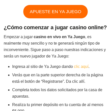
APUESTE EN YA JUEGO
¿Cómo comenzar a jugar casino online?
Empezar a jugar
casino en vivo en Ya Juego
, es
realmente muy sencillo y no te generará ningún tipo de
inconveniente. Sigue paso a paso nuestras indicaciones y
serás un nuevo jugador de Ya Juego:
Ingresa al sitio de Ya Juego dando
clic aquí
.
Verás que en la parte superior derecha de la página
está el botón de “Registrarse”. Da clic allí.
Completa todos los datos solicitados por la casa de
apuestas.
Realiza tu primer depósito en tu cuenta de al menos