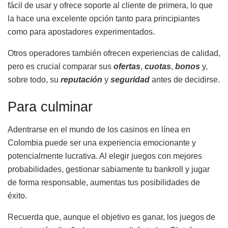
fácil de usar y ofrece soporte al cliente de primera, lo que
la hace una excelente opción tanto para principiantes
como para apostadores experimentados.
Otros operadores también ofrecen experiencias de calidad,
pero es crucial comparar sus
ofertas
,
cuotas
,
bonos
y,
sobre todo, su
reputación
y
seguridad
antes de decidirse.
Para culminar
Adentrarse en el mundo de los casinos en línea en
Colombia puede ser una experiencia emocionante y
potencialmente lucrativa. Al elegir juegos con mejores
probabilidades, gestionar sabiamente tu bankroll y jugar
de forma responsable, aumentas tus posibilidades de
éxito.
Recuerda que, aunque el objetivo es ganar, los juegos de