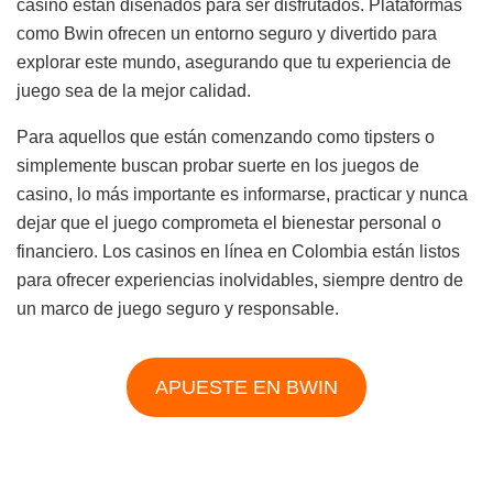
casino están diseñados para ser disfrutados. Plataformas
como Bwin ofrecen un entorno seguro y divertido para
explorar este mundo, asegurando que tu experiencia de
juego sea de la mejor calidad.
Para aquellos que están comenzando como tipsters o
simplemente buscan probar suerte en los juegos de
casino, lo más importante es informarse, practicar y nunca
dejar que el juego comprometa el bienestar personal o
financiero. Los casinos en línea en Colombia están listos
para ofrecer experiencias inolvidables, siempre dentro de
un marco de juego seguro y responsable.
APUESTE EN BWIN