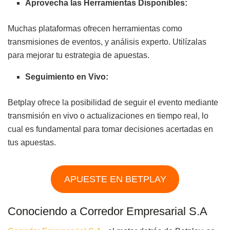
Aprovecha las Herramientas Disponibles:
Muchas plataformas ofrecen herramientas como
transmisiones de eventos, y análisis experto. Utilízalas
para mejorar tu estrategia de apuestas.
Seguimiento en Vivo:
Betplay ofrece la posibilidad de seguir el evento mediante
transmisión en vivo o actualizaciones en tiempo real, lo
cual es fundamental para tomar decisiones acertadas en
tus apuestas.
APUESTE EN BETPLAY
Conociendo a Corredor Empresarial S.A