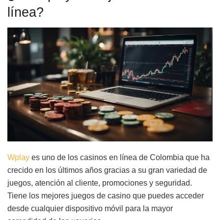
línea?
Wplay
es uno de los casinos en línea de Colombia que ha
crecido en los últimos años gracias a su gran variedad de
juegos, atención al cliente, promociones y seguridad.
Tiene los mejores juegos de casino que puedes acceder
desde cualquier dispositivo móvil para la mayor