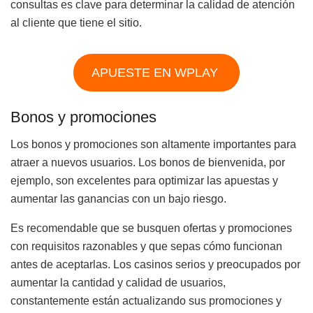
consultas es clave para determinar la calidad de atención
al cliente que tiene el sitio.
APUESTE EN WPLAY
Bonos y promociones
Los bonos y promociones son altamente importantes para
atraer a nuevos usuarios. Los bonos de bienvenida, por
ejemplo, son excelentes para optimizar las apuestas y
aumentar las ganancias con un bajo riesgo.
Es recomendable que se busquen ofertas y promociones
con requisitos razonables y que sepas cómo funcionan
antes de aceptarlas. Los casinos serios y preocupados por
aumentar la cantidad y calidad de usuarios,
constantemente están actualizando sus promociones y