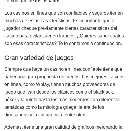
comodidad de los usuarios.
Los casinos en línea que son confiables y seguros tienen
muchas de estas características. Es importante que el
jugador cheque previamente ciertas características del
casino para evitar caer en fraudes. ¿Quieres saber cuáles
son esas características? Te lo contamos a continuación.
Gran variedad de juegos
Siempre que haya un casino en línea confiable tiene que
haber una gran propuesta de juegos. Los mejores casinos
en línea, como Wplay, tienen muchos proveedores de
juego que van desde los clásicos como el blackjack,
póker y la ruleta hasta los más modernos con diferentes
temáticas como la mitología griega, la era de los
dinosaurios y la cultura inca, entre otros.
Además, tiene una gran calidad de gráficos mejorando la