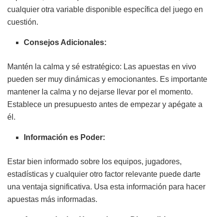
cualquier otra variable disponible específica del juego en
cuestión.
Consejos Adicionales:
Mantén la calma y sé estratégico: Las apuestas en vivo
pueden ser muy dinámicas y emocionantes. Es importante
mantener la calma y no dejarse llevar por el momento.
Establece un presupuesto antes de empezar y apégate a
él.
Información es Poder:
Estar bien informado sobre los equipos, jugadores,
estadísticas y cualquier otro factor relevante puede darte
una ventaja significativa. Usa esta información para hacer
apuestas más informadas.