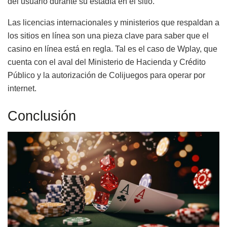
del usuario durante su estadía en el sitio.
Las licencias internacionales y ministerios que respaldan a
los sitios en línea son una pieza clave para saber que el
casino en línea está en regla. Tal es el caso de Wplay, que
cuenta con el aval del Ministerio de Hacienda y Crédito
Público y la autorización de Colijuegos para operar por
internet.
Conclusión