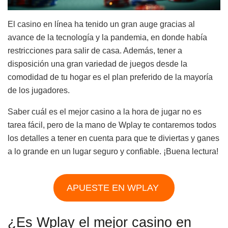
El casino en línea ha tenido un gran auge gracias al
avance de la tecnología y la pandemia, en donde había
restricciones para salir de casa. Además, tener a
disposición una gran variedad de juegos desde la
comodidad de tu hogar es el plan preferido de la mayoría
de los jugadores.
Saber cuál es el mejor casino a la hora de jugar no es
tarea fácil, pero de la mano de Wplay te contaremos todos
los detalles a tener en cuenta para que te diviertas y ganes
a lo grande en un lugar seguro y confiable. ¡Buena lectura!
APUESTE EN WPLAY
¿Es Wplay el mejor casino en