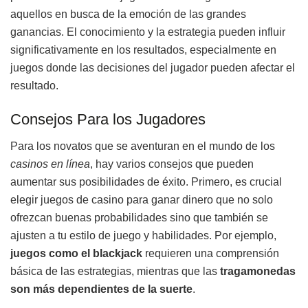
aquellos en busca de la emoción de las grandes
ganancias. El conocimiento y la estrategia pueden influir
significativamente en los resultados, especialmente en
juegos donde las decisiones del jugador pueden afectar el
resultado.
Consejos Para los Jugadores
Para los novatos que se aventuran en el mundo de los
casinos en línea
, hay varios consejos que pueden
aumentar sus posibilidades de éxito. Primero, es crucial
elegir juegos de casino para ganar dinero que no solo
ofrezcan buenas probabilidades sino que también se
ajusten a tu estilo de juego y habilidades. Por ejemplo,
juegos como el blackjack
requieren una comprensión
básica de las estrategias, mientras que las
tragamonedas
son más dependientes de la suerte
.