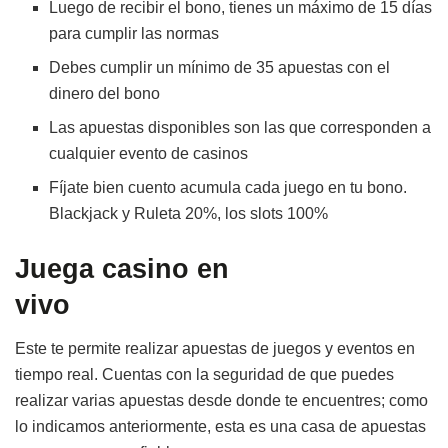
Luego de recibir el bono, tienes un máximo de 15 días
para cumplir las normas
Debes cumplir un mínimo de 35 apuestas con el
dinero del bono
Las apuestas disponibles son las que corresponden a
cualquier evento de casinos
Fíjate bien cuento acumula cada juego en tu bono.
Blackjack y Ruleta 20%, los slots 100%
Juega casino en
vivo
Este te permite realizar apuestas de juegos y eventos en
tiempo real. Cuentas con la seguridad de que puedes
realizar varias apuestas desde donde te encuentres; como
lo indicamos anteriormente, esta es una casa de apuestas