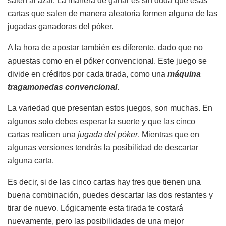
salen al azar. La manera de ganar es sin duda que esas
cartas que salen de manera aleatoria formen alguna de las
jugadas ganadoras del póker.
A la hora de apostar también es diferente, dado que no
apuestas como en el póker convencional. Este juego se
divide en créditos por cada tirada, como una
máquina
tragamonedas convencional
.
La variedad que presentan estos juegos, son muchas. En
algunos solo debes esperar la suerte y que las cinco
cartas realicen una
jugada del póker
. Mientras que en
algunas versiones tendrás la posibilidad de descartar
alguna carta.
Es decir, si de las cinco cartas hay tres que tienen una
buena combinación, puedes descartar las dos restantes y
tirar de nuevo. Lógicamente esta tirada te costará
nuevamente, pero las posibilidades de una mejor