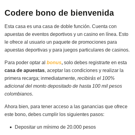
Codere bono de bienvenida
Esta casa es una casa de doble función. Cuenta con
apuestas de eventos deportivos y un casino en línea. Esto
le ofrece al usuario un paquete de promociones para
apuestas deportivas y para juegos particulares de casinos.
Para poder optar al
bonus
,
solo debes registrarte en esta
casa de apuestas
, aceptar las condiciones y realizar la
primera recarga; inmediatamente,
recibirás el 100%
adicional del monto depositado de hasta 100 mil pesos
colombianos
.
Ahora bien, para tener acceso a las ganancias que ofrece
este bono, debes cumplir los siguientes pasos:
Depositar un mínimo de 20.000 pesos