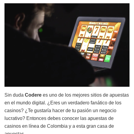
Sin duda
Codere
es uno de los mejores sitios de apuestas
en el mundo digital. ¿Eres un verdadero fanático de los
casinos? ¿Te gustaría hacer de tu pasión un negocio
lucrativo? Entonces debes conocer las apuestas de
casinos en línea de Colombia y a esta gran casa de
apuestas.