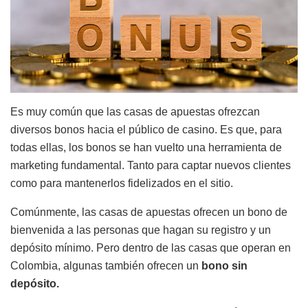
Es muy común que las casas de apuestas ofrezcan
diversos bonos hacia el público de casino. Es que, para
todas ellas, los bonos se han vuelto una herramienta de
marketing fundamental. Tanto para captar nuevos clientes
como para mantenerlos fidelizados en el sitio.
Comúnmente, las casas de apuestas ofrecen un bono de
bienvenida a las personas que hagan su registro y un
depósito mínimo. Pero dentro de las casas que operan en
Colombia, algunas también ofrecen un
bono sin
depósito.