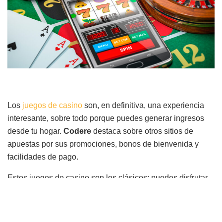
Los
juegos de casino
son, en definitiva, una experiencia
interesante, sobre todo porque puedes generar ingresos
desde tu hogar.
Codere
destaca sobre otros sitios de
apuestas por sus promociones, bonos de bienvenida y
facilidades de pago.
Estos juegos de casino son los clásicos: puedes disfrutar
de:
ruleta, blackjack, tragamonedas, póker, slot
.
Adicionalmente, para mayor variedad, ofrece juegos de
mesa y jackpots, siendo esta una de las aficiones más