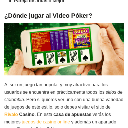
Pareja de Jotas o Mejor
¿Dónde jugar al Video Póker?
Al ser un juego tan popular y muy atractivo para los
usuarios se encuentra en prácticamente todos los
sitios de
Colombia
. Pero si quieres ver uno con una buena variedad
de juegos de este estilo, solo debes visitar el sitio de
Rivalo
Casino
. En esta
casa de apuestas
verás los
mejores
juegos de casino online
y además un apartado