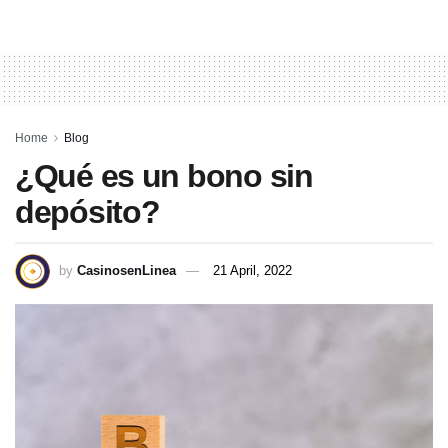
Home
Blog
¿Qué es un bono sin
depósito?
by
CasinosenLinea
21 April, 2022