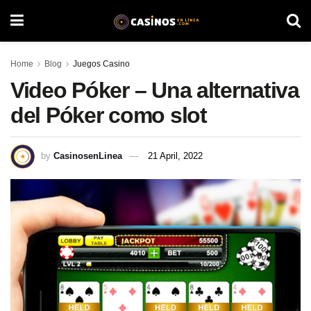
Home
Blog
Juegos Casino
Video Póker – Una alternativa
del Póker como slot
by
CasinosenLinea
21 April, 2022