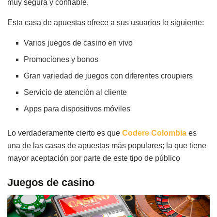
muy segura y confiable.
Esta casa de apuestas ofrece a sus usuarios lo siguiente:
Varios juegos de casino en vivo
Promociones y bonos
Gran variedad de juegos con diferentes croupiers
Servicio de atención al cliente
Apps para dispositivos móviles
Lo verdaderamente cierto es que
Codere Colombia
es
una de las casas de apuestas más populares; la que tiene
mayor aceptación por parte de este tipo de público
Juegos de casino