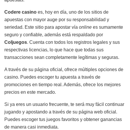
Codere casino
es, hoy en día, uno de los sitios de
apuestas con mayor auge por su responsabilidad y
seriedad. Este sitio para apostar vía
online
es sumamente
seguro y confiable, además está respaldado por
Coljuegos
. Cuenta con todos los registros legales y sus
respectivas licencias, lo que hace que todas sus
transacciones sean completamente legítimas y seguras.
A través de su página oficial, ofrece múltiples opciones de
casino. Puedes escoger tu apuesta a través de
promociones en tiempo real. Además, ofrece los mejores
precios en este mercado.
Si ya eres un usuario frecuente, te será muy fácil continuar
jugando y apostando a través de su página web oficial.
Puedes escoger tus juegos favoritos y obtener ganancias
de manera casi inmediata.