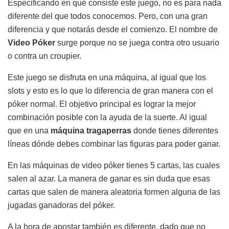
Especificando en qué consiste este juego, no es para nada
diferente del que todos conocemos. Pero, con una gran
diferencia y que notarás desde el comienzo. El nombre de
Video Póker
surge porque no se juega contra otro usuario
o contra un croupier.
Este juego se disfruta en una máquina, al igual que los
slots y esto es lo que lo diferencia de gran manera con el
póker normal. El objetivo principal es lograr la mejor
combinación posible con la ayuda de la suerte. Al igual
que en una
máquina tragaperras
donde tienes diferentes
líneas dónde debes combinar las figuras para poder ganar.
En las máquinas de video póker tienes 5 cartas, las cuales
salen al azar. La manera de ganar es sin duda que esas
cartas que salen de manera aleatoria formen alguna de las
jugadas ganadoras del póker.
A la hora de apostar también es diferente, dado que no