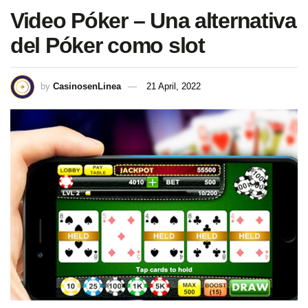
Video Póker – Una alternativa
del Póker como slot
by
CasinosenLinea
21 April, 2022