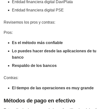
Entidad financiera digital DaviPlata
Entidad financiera digital PSE
Revisemos los pros y contras:
Pros:
Es el método más confiable
Lo puedes hacer desde las aplicaciones de tu
banco
Respaldo de los bancos
Contras:
El tiempo de las operaciones es muy grande
Métodos de pago en efectivo