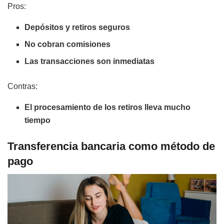
Pros:
Depósitos y retiros seguros
No cobran comisiones
Las transacciones son inmediatas
Contras:
El procesamiento de los retiros lleva mucho
tiempo
Transferencia bancaria como método de
pago