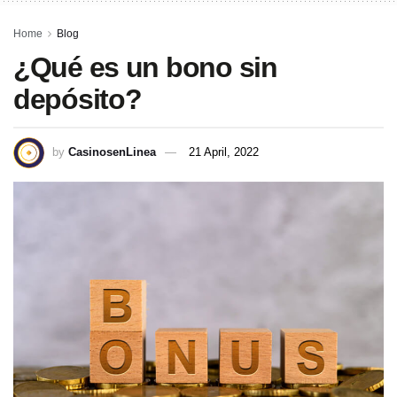
Home
Blog
¿Qué es un bono sin
depósito?
by
CasinosenLinea
21 April, 2022