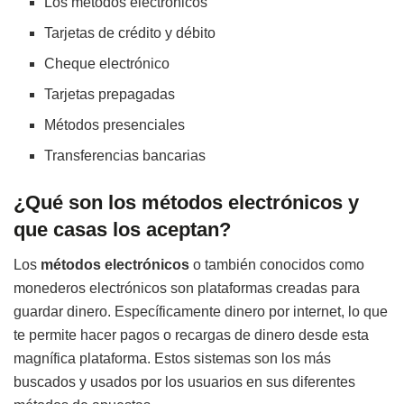
Los métodos electrónicos
Tarjetas de crédito y débito
Cheque electrónico
Tarjetas prepagadas
Métodos presenciales
Transferencias bancarias
¿Qué son los métodos electrónicos y
que casas los aceptan?
Los
métodos electrónicos
o también conocidos como
monederos electrónicos son plataformas creadas para
guardar dinero. Específicamente dinero por internet, lo que
te permite hacer pagos o recargas de dinero desde esta
magnífica plataforma. Estos sistemas son los más
buscados y usados por los usuarios en sus diferentes