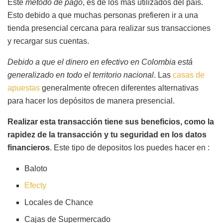
Este
método de pago
, es de los más utilizados del país.
Esto debido a que muchas personas prefieren ir a una
tienda presencial cercana para realizar sus transacciones
y recargar sus cuentas.
Debido a que el dinero en efectivo en Colombia está
generalizado en todo el territorio nacional
. Las
casas de
apuestas
generalmente ofrecen diferentes alternativas
para hacer los depósitos de manera presencial.
Realizar esta transacción tiene sus beneficios, como la
rapidez de la transacción y tu seguridad en los datos
financieros
. Este tipo de depositos los puedes hacer en :
Baloto
Efecty
Locales de Chance
Cajas de Supermercado