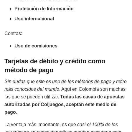
Protección de Información
Uso internacional
Contras:
Uso de comisiones
Tarjetas de débito y crédito como
método de pago
Sin dudas que este es uno de los métodos de pago y retiro
más conocidos del mundo
. Aquí en Colombia son muchas
las que se pueden utilizar.
Todas las casas de apuestas
autorizadas por Coljuegos, aceptan este medio de
pago
.
La ventaja más importante, es que
casi el 100% de los