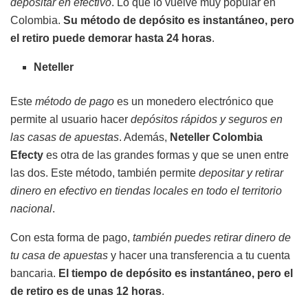
depositar en efectivo
. Lo que lo vuelve muy popular en
Colombia.
Su método de depósito es instantáneo, pero
el retiro puede demorar hasta 24 horas
.
Neteller
Este
método de pago
es un monedero electrónico que
permite al usuario hacer
depósitos rápidos y seguros en
las casas de apuestas
. Además,
Neteller Colombia
Efecty
es otra de las grandes formas y que se unen entre
las dos. Este método, también permite
depositar y retirar
dinero en efectivo en tiendas locales en todo el territorio
nacional
.
Con esta forma de pago,
también puedes retirar dinero de
tu casa de apuestas
y hacer una transferencia a tu cuenta
bancaria.
El tiempo de depósito es instantáneo, pero el
de retiro es de unas 12 horas
.