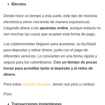
Bitcoins
Desde hace un tiempo a esta parte, este tipo de moneda
electrónica viene creciendo de manera exponencial.
Llegando ahora a las
apuestas online
, aunque todavía no
son muchas las casas que aceptan esta forma de pago.
Las
criptomonedas
llegaron para quedarse, su facilidad
para depositar y retirar dinero, junto con el pago de
diferentes servicios. Lo convierten en una forma rápida y
segura para los colombianos.
Con un tiempo de pocas
horas para acreditar tanto el depósito y el retiro de
dinero
.
Pero estos
métodos de pago
, tienen sus pros y contras:
Pors:
Transacciones instantáneas