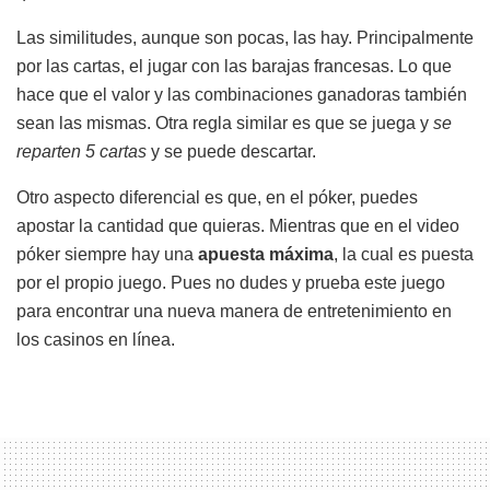
Las similitudes, aunque son pocas, las hay. Principalmente
por las cartas, el jugar con las barajas francesas. Lo que
hace que el valor y las combinaciones ganadoras también
sean las mismas. Otra regla similar es que se juega y
se
reparten 5 cartas
y se puede descartar.
Otro aspecto diferencial es que, en el póker, puedes
apostar la cantidad que quieras. Mientras que en el video
póker siempre hay una
apuesta máxima
, la cual es puesta
por el propio juego. Pues no dudes y prueba este juego
para encontrar una nueva manera de entretenimiento en
los casinos en línea.