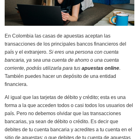
En Colombia las casas de apuestas aceptan las
transacciones de los principales bancos financieros del
país y el extranjero.
Si eres una persona con cuenta
bancaria, ya sea una cuenta de ahorro o una cuenta
corriente, podrás utilizarla para tus
apuestas online
.
También puedes hacer un depósito de una entidad
financiera.
Al igual que las tarjetas de débito y crédito; esta es una
forma a la que acceden todos o casi todos los usuarios del
país. Pero no debemos olvidar que las transacciones
bancarias, ya sean de débito o crédito. Es decir que
debites de tu cuenta bancaria y acredites a tu cuenta en el
sitio de apuestas; o que debites de tu cuenta de apuestas