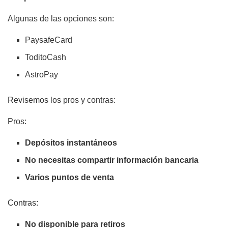
Algunas de las opciones son:
PaysafeCard
ToditoCash
AstroPay
Revisemos los pros y contras:
Pros:
Depósitos instantáneos
No necesitas compartir información bancaria
Varios puntos de venta
Contras:
No disponible para retiros