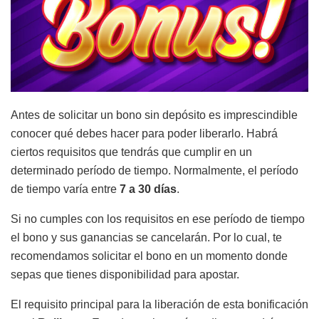
Antes de solicitar un bono sin depósito es imprescindible
conocer qué debes hacer para poder liberarlo. Habrá
ciertos requisitos que tendrás que cumplir en un
determinado período de tiempo. Normalmente, el período
de tiempo varía entre
7 a 30 días
.
Si no cumples con los requisitos en ese período de tiempo
el bono y sus ganancias se cancelarán. Por lo cual, te
recomendamos solicitar el bono en un momento donde
sepas que tienes disponibilidad para apostar.
El requisito principal para la liberación de esta bonificación