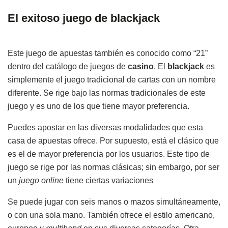
El exitoso juego de blackjack
Este juego de apuestas también es conocido como “21”
dentro del catálogo de juegos de
casino
. El
blackjack
es
simplemente el juego tradicional de cartas con un nombre
diferente. Se rige bajo las normas tradicionales de este
juego y es uno de los que tiene mayor preferencia.
Puedes apostar en las diversas modalidades que esta
casa de apuestas ofrece. Por supuesto, está el clásico que
es el de mayor preferencia por los usuarios. Este tipo de
juego se rige por las normas clásicas; sin embargo, por ser
un
juego
online
tiene ciertas variaciones
Se puede jugar con seis manos o mazos simultáneamente,
o con una sola mano. También ofrece el estilo americano,