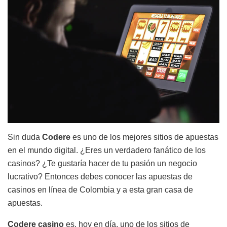
Sin duda
Codere
es uno de los mejores sitios de apuestas
en el mundo digital. ¿Eres un verdadero fanático de los
casinos? ¿Te gustaría hacer de tu pasión un negocio
lucrativo? Entonces debes conocer las apuestas de
casinos en línea de Colombia y a esta gran casa de
apuestas.
Codere casino
es, hoy en día, uno de los sitios de