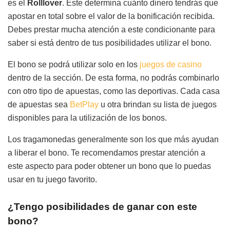
es el
Rolllover
. Este determina cuánto dinero tendrás que
apostar en total sobre el valor de la bonificación recibida.
Debes prestar mucha atención a este condicionante para
saber si está dentro de tus posibilidades utilizar el bono.
El bono se podrá utilizar solo en los
juegos de casino
dentro de la sección. De esta forma, no podrás combinarlo
con otro tipo de apuestas, como las deportivas. Cada casa
de apuestas sea
BetPlay
u otra brindan su lista de juegos
disponibles para la utilización de los bonos.
Los tragamonedas generalmente son los que más ayudan
a liberar el bono. Te recomendamos prestar atención a
este aspecto para poder obtener un bono que lo puedas
usar en tu juego favorito.
¿Tengo posibilidades de ganar con este
bono?