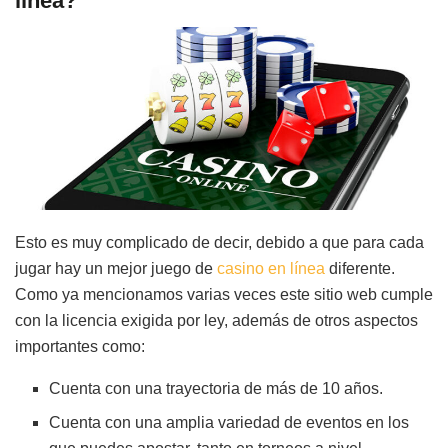
línea?
Esto es muy complicado de decir, debido a que para cada
jugar hay un mejor juego de
casino en línea
diferente.
Como ya mencionamos varias veces este sitio web cumple
con la licencia exigida por ley, además de otros aspectos
importantes como:
Cuenta con una trayectoria de más de 10 años.
Cuenta con una amplia variedad de eventos en los