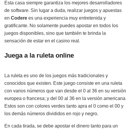
Esta casa siempre garantiza los mejores desarrolladores
de
software
. Sin lugar a duda, realizar juegos y apuestas
en
Codere
es una experiencia muy entretenida y
gratificante. No solamente puedes apostar en todos los
juegos disponibles, sino que también te brinda la
sensación de estar en el casino real.
Juega a la ruleta online
La ruleta es uno de los juegos más tradicionales y
conocidos que existen. Este juego consiste en una ruleta
con varios números que van desde el 0 al 36 en su versión
europea o francesa; y del 00 al 36 en la versión americana
Estos son con colores verdes tanto apra el 0 como el 00 y
los demás números divididos en rojo y negro.
En cada tirada, se debe apostar el dinero tanto para un