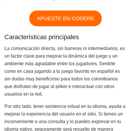
APUESTE EN CODERE
Características principales
La comunicación directa, sin barreras ni intermediarios, es
un factor clave para mejorar la dinámica del juego y un
ambiente más agradable entre los jugadores. Sentirte
como en casa jugando a tu juego favorito en español es
sin dudas muy beneficioso para todos los colombianos
que disfrutan de jugar al póker e interactuar con otros
usuarios en la red.
Por otro lado, tener asistencia virtual en tu idioma, ayuda a
mejorar la experiencia del usuario en el sitio. Si tienes un
inconveniente o una consulta y lo puedes expresar en tu
idioma nativo, seguramente será resuelto de manera