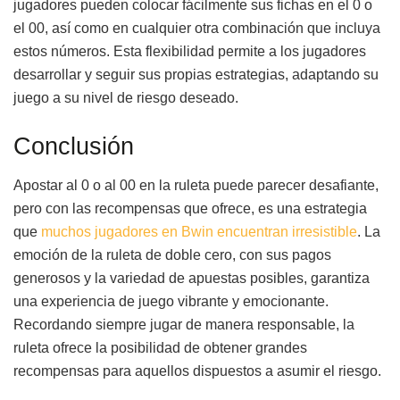
jugadores pueden colocar fácilmente sus fichas en el 0 o
el 00, así como en cualquier otra combinación que incluya
estos números. Esta flexibilidad permite a los jugadores
desarrollar y seguir sus propias estrategias, adaptando su
juego a su nivel de riesgo deseado.
Conclusión
Apostar al 0 o al 00 en la ruleta puede parecer desafiante,
pero con las recompensas que ofrece, es una estrategia
que
muchos jugadores en Bwin encuentran irresistible
. La
emoción de la ruleta de doble cero, con sus pagos
generosos y la variedad de apuestas posibles, garantiza
una experiencia de juego vibrante y emocionante.
Recordando siempre jugar de manera responsable, la
ruleta ofrece la posibilidad de obtener grandes
recompensas para aquellos dispuestos a asumir el riesgo.