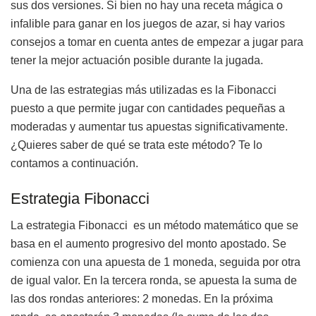
sus dos versiones. Si bien no hay una receta mágica o
infalible para ganar en los juegos de azar, si hay varios
consejos a tomar en cuenta antes de empezar a jugar para
tener la mejor actuación posible durante la jugada.
Una de las estrategias más utilizadas es la Fibonacci
puesto a que permite jugar con cantidades pequeñas a
moderadas y aumentar tus apuestas significativamente.
¿Quieres saber de qué se trata este método? Te lo
contamos a continuación.
Estrategia Fibonacci
La estrategia Fibonacci es un método matemático que se
basa en el aumento progresivo del monto apostado. Se
comienza con una apuesta de 1 moneda, seguida por otra
de igual valor. En la tercera ronda, se apuesta la suma de
las dos rondas anteriores: 2 monedas. En la próxima