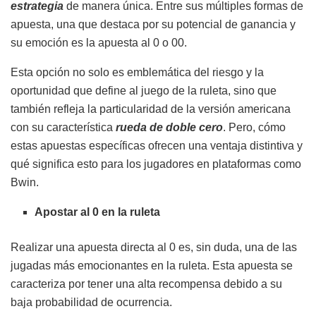
estrategia
de manera única. Entre sus múltiples formas de
apuesta, una que destaca por su potencial de ganancia y
su emoción es la apuesta al 0 o 00.
Esta opción no solo es emblemática del riesgo y la
oportunidad que define al juego de la ruleta, sino que
también refleja la particularidad de la versión americana
con su característica
rueda de doble cero
. Pero, cómo
estas apuestas específicas ofrecen una ventaja distintiva y
qué significa esto para los jugadores en plataformas como
Bwin.
Apostar al 0 en la ruleta
Realizar una apuesta directa al 0 es, sin duda, una de las
jugadas más emocionantes en la ruleta. Esta apuesta se
caracteriza por tener una alta recompensa debido a su
baja probabilidad de ocurrencia.