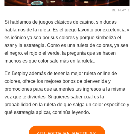
BETPLAY_1
Si hablamos de juegos clásicos de casino, sin dudas
hablamos de la ruleta. Es el juego favorito por excelencia y
es icónico ya sea por sus colores y porque simboliza el
azar y la estrategia. Como es una ruleta de colores, ya sea
el negro, el rojo o el verde, la pregunta que se hacen
muchos es que color sale más en la ruleta.
En Betplay además de tener la mejor ruleta online de
colores, ofrece los mejores bonos de bienvenida y
promociones para que aumentes tus ingresos a la misma
vez que te diviertes. Si quieres saber cual es la
probabilidad en la ruleta de que salga un color específico y
qué estrategia aplicar, continúa leyendo.
APUESTE EN BETPLAY