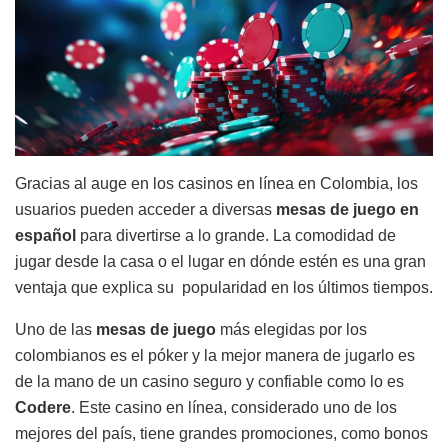
Gracias al auge en los casinos en línea en Colombia, los
usuarios pueden acceder a diversas
mesas de juego en
español
para divertirse a lo grande. La comodidad de
jugar desde la casa o el lugar en dónde estén es una gran
ventaja que explica su popularidad en los últimos tiempos.
Uno de las
mesas de juego
más elegidas por los
colombianos es el póker y la mejor manera de jugarlo es
de la mano de un casino seguro y confiable como lo es
Codere
. Este casino en línea, considerado uno de los
mejores del país, tiene grandes promociones, como bonos