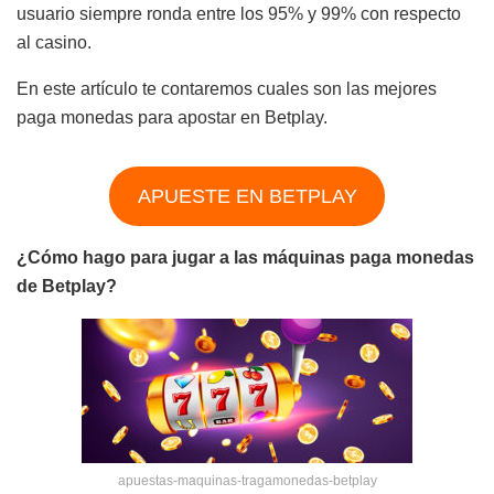
usuario siempre ronda entre los 95% y 99% con respecto
al casino.
En este artículo te contaremos cuales son las mejores
paga monedas para apostar en Betplay.
APUESTE EN BETPLAY
¿Cómo hago para jugar a las máquinas paga monedas
de Betplay?
apuestas-maquinas-tragamonedas-betplay