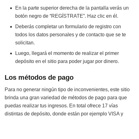
En la parte superior derecha de la pantalla verás un
botón negro de “REGÍSTRATE”. Haz clic en él.
Deberás completar un formulario de registro con
todos los datos personales y de contacto que se te
solicitan.
Luego, llegará el momento de realizar el primer
depósito en el sitio para poder jugar por dinero.
Los métodos de pago
Para no generar ningún tipo de inconvenientes, este sitio
brinda una gran variedad de métodos de pago para que
puedas realizar tus ingresos. En total ofrece 17 vías
distintas de depósito, donde están por ejemplo VISA y
MasterCard, PSE, PayU y Efecty.
APUESTE EN MEGAPUESTA