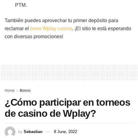
PTM.
También puedes aprovechar tu primer depósito para
reclamar el
bono Wplay casino
. ¡El sitio te está esperando
con diversas promociones!
Home
Bonos
¿Cómo participar en torneos
de casino de Wplay?
by
Sebastian
8 June, 2022