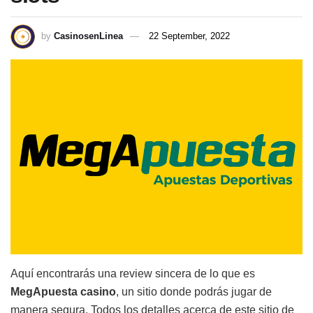
by
CasinosenLinea
22 September, 2022
Aquí encontrarás una review sincera de lo que es
MegApuesta casino
, un sitio donde podrás jugar de
manera segura. Todos los detalles acerca de este sitio de