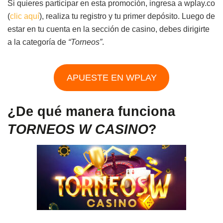
Si quieres participar en esta promoción, ingresa a wplay.co
(
clic aquí
), realiza tu registro y tu primer depósito. Luego de
estar en tu cuenta en la sección de casino, debes dirigirte
a la categoría de
“Torneos”
.
APUESTE EN WPLAY
¿De qué manera funciona
TORNEOS W CASINO
?