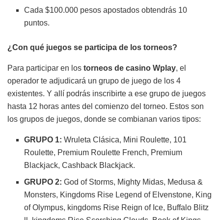
Cada $100.000 pesos apostados obtendrás 10
puntos.
¿Con qué juegos se participa de los torneos?
Para participar en los
torneos de casino Wplay
, el
operador te adjudicará un grupo de juego de los 4
existentes. Y allí podrás inscribirte a ese grupo de juegos
hasta 12 horas antes del comienzo del torneo. Estos son
los grupos de juegos, donde se combianan varios tipos:
GRUPO 1:
Wruleta Clásica, Mini Roulette, 101
Roulette, Premium Roulette French, Premium
Blackjack, Cashback Blackjack.
GRUPO 2:
God of Storms, Mighty Midas, Medusa &
Monsters, Kingdoms Rise Legend of Elvenstone, King
of Olympus, kingdoms Rise Reign of Ice, Buffalo Blitz