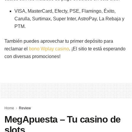
VISA, MasterCard, Efecty, PSE, Flamingo, Éxito,
Carulla, Surtimax, Super Inter, AstroPay, La Rebaja y
PTM.
También puedes aprovechar tu primer depósito para
reclamar el
bono Wplay casino
. ¡El sitio te está esperando
con diversas promociones!
Home
Review
MegApuesta – Tu casino de
slots