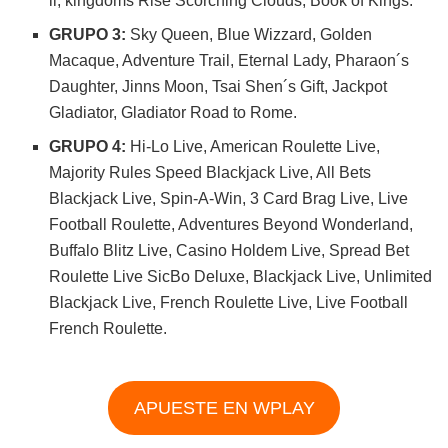
ll, kingdoms Rise Scorching Clouds, Book of Kings.
GRUPO 3:
Sky Queen, Blue Wizzard, Golden
Macaque, Adventure Trail, Eternal Lady, Pharaon´s
Daughter, Jinns Moon, Tsai Shen´s Gift, Jackpot
Gladiator, Gladiator Road to Rome.
GRUPO 4:
Hi-Lo Live, American Roulette Live,
Majority Rules Speed Blackjack Live, All Bets
Blackjack Live, Spin-A-Win, 3 Card Brag Live, Live
Football Roulette, Adventures Beyond Wonderland,
Buffalo Blitz Live, Casino Holdem Live, Spread Bet
Roulette Live SicBo Deluxe, Blackjack Live, Unlimited
Blackjack Live, French Roulette Live, Live Football
French Roulette.
APUESTE EN WPLAY