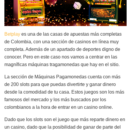
Betplay
es una de las casas de apuestas más completas
de Colombia, con una sección de casinos en línea muy
completa. Además de un apartado de deportes digno de
conocer. Pero en este caso nos vamos a centrar en las
magníficas máquinas tragamonedas que hay en el sitio.
La sección de Máquinas Pagamonedas cuenta con más
de 200 slots para que puedas divertirte y ganar dinero
desde la comodidad de tu casa. Estos juegos son los más
famosos del mercado y los más buscados por los
colombianos a la hora de entrar en un casino online.
Dado que los slots son el juego que más reparte dinero en
un casino, dado que la posibilidad de ganar de parte del