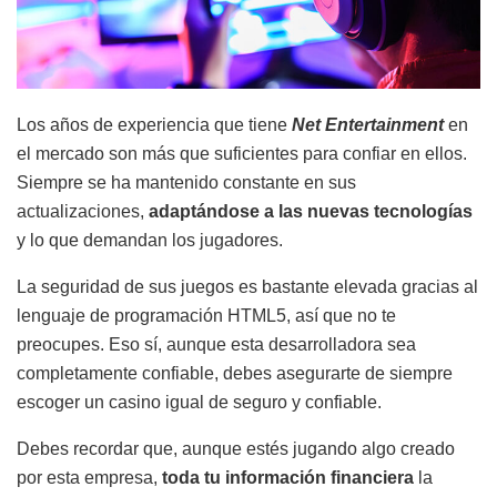
Los años de experiencia que tiene
Net Entertainment
en
el mercado son más que suficientes para confiar en ellos.
Siempre se ha mantenido constante en sus
actualizaciones,
adaptándose a las nuevas tecnologías
y lo que demandan los jugadores.
La seguridad de sus juegos es bastante elevada gracias al
lenguaje de programación HTML5, así que no te
preocupes. Eso sí, aunque esta desarrolladora sea
completamente confiable, debes asegurarte de siempre
escoger un casino igual de seguro y confiable.
Debes recordar que, aunque estés jugando algo creado
por esta empresa,
toda tu información financiera
la