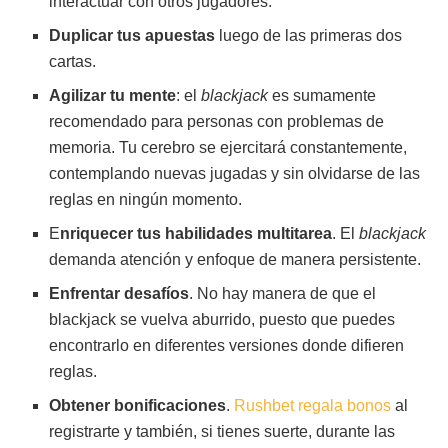
interactuar con otros jugadores.
Duplicar tus apuestas
luego de las primeras dos
cartas.
Agilizar tu mente
: el
blackjack
es sumamente
recomendado para personas con problemas de
memoria. Tu cerebro se ejercitará constantemente,
contemplando nuevas jugadas y sin olvidarse de las
reglas en ningún momento.
E
nriquecer tus habilidades multitarea
. El
blackjack
demanda atención y enfoque de manera persistente.
Enfrentar desafíos
. No hay manera de que el
blackjack se vuelva aburrido, puesto que puedes
encontrarlo en diferentes versiones donde difieren
reglas.
Obtener bonificaciones
.
Rushbet regala bonos
al
registrarte y también, si tienes suerte, durante las