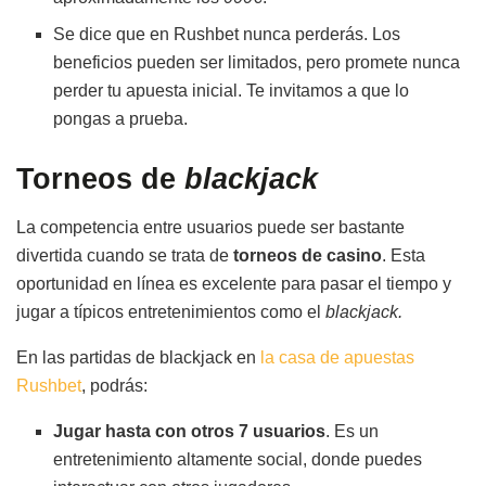
Se dice que en Rushbet nunca perderás. Los
beneficios pueden ser limitados, pero promete nunca
perder tu apuesta inicial. Te invitamos a que lo
pongas a prueba.
Torneos de
blackjack
La competencia entre usuarios puede ser bastante
divertida cuando se trata de
torneos de casino
. Esta
oportunidad en línea es excelente para pasar el tiempo y
jugar a típicos entretenimientos como el
blackjack.
En las partidas de blackjack en
la casa de apuestas
Rushbet
, podrás:
Jugar hasta con otros 7 usuarios
. Es un
entretenimiento altamente social, donde puedes