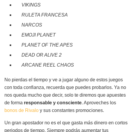
VIKINGS
RULETA FRANCESA
NARCOS
EMOJI PLANET
PLANET OF THE APES
DEAD OR ALIVE 2
ARCANE REEL CHAOS
No pierdas el tiempo y ve a jugar alguno de estos juegos
con toda confianza, recuerda que puedes probarlos. Ya no
nos queda mucho que decir, solo te diremos que apuestes
de forma
responsable y consciente
. Aproveches los
bonos de Rivalo
y sus constantes promociones.
Un gran apostador no es el que gasta más dinero en cortos
periodos de tiempo. Siempre podrás aumentar tus