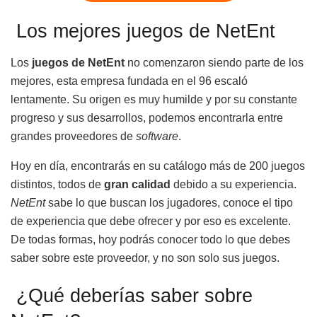
Los mejores juegos de NetEnt
Los
juegos de NetEnt
no comenzaron siendo parte de los
mejores, esta empresa fundada en el 96 escaló
lentamente. Su origen es muy humilde y por su constante
progreso y sus desarrollos, podemos encontrarla entre
grandes proveedores de
software
.
Hoy en día, encontrarás en su catálogo más de 200 juegos
distintos, todos de
gran calidad
debido a su experiencia.
NetEnt
sabe lo que buscan los jugadores, conoce el tipo
de experiencia que debe ofrecer y por eso es excelente.
De todas formas, hoy podrás conocer todo lo que debes
saber sobre este proveedor, y no son solo sus juegos.
¿Qué deberías saber sobre