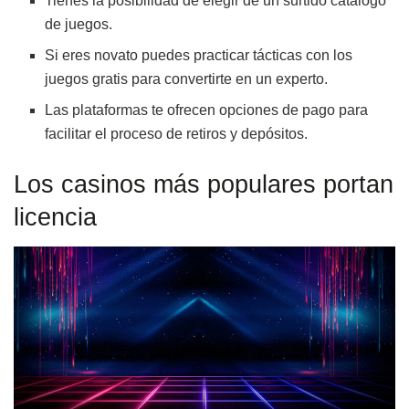
Tienes la posibilidad de elegir de un surtido catálogo
de juegos.
Si eres novato puedes practicar tácticas con los
juegos gratis para convertirte en un experto.
Las plataformas te ofrecen opciones de pago para
facilitar el proceso de retiros y depósitos.
Los casinos más populares portan
licencia