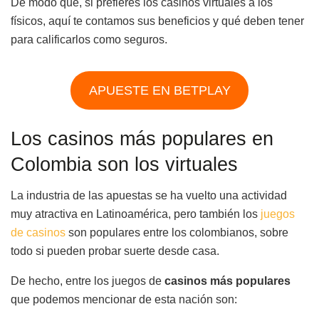
De modo que, si prefieres los casinos virtuales a los
físicos, aquí te contamos sus beneficios y qué deben tener
para calificarlos como seguros.
APUESTE EN BETPLAY
Los casinos más populares en
Colombia son los virtuales
La industria
de las apuestas se ha vuelto una actividad
muy atractiva en Latinoamérica, pero también los
juegos
de
casinos
son populares entre los colombianos, sobre
todo si pueden probar suerte desde casa.
De hecho, entre los juegos de
casinos más populares
que podemos mencionar
de esta nación son: