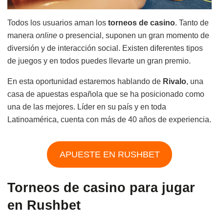
Todos los usuarios aman los
torneos de casino
. Tanto de
manera
online
o presencial, suponen un gran momento de
diversión y de interacción social. Existen diferentes tipos
de juegos y en todos puedes llevarte un gran premio.
En esta oportunidad estaremos hablando de
Rivalo
, una
casa de apuestas española que se ha posicionado como
una de las mejores. Líder en su país y en toda
Latinoamérica, cuenta con más de 40 años de experiencia.
APUESTE EN RUSHBET
Torneos de casino para jugar
en Rushbet