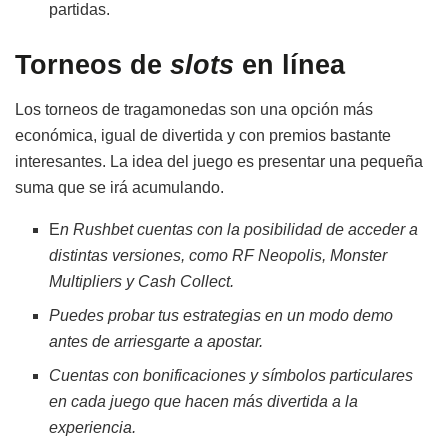
partidas.
Torneos de
slots
en línea
Los torneos de tragamonedas son una opción más
económica, igual de divertida y con premios bastante
interesantes. La idea del juego es presentar una pequeña
suma que se irá acumulando.
E
n Rushbet cuentas con la posibilidad de acceder a
distintas versiones, como RF Neopolis, Monster
Multipliers y Cash Collect.
Puedes probar tus estrategias en un modo demo
antes de arriesgarte a apostar.
Cuentas con bonificaciones y símbolos particulares
en cada juego que hacen más divertida a la
experiencia.