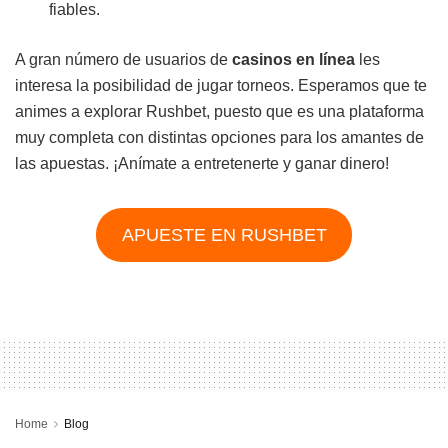
fiables.
A gran número de usuarios de
casinos en línea
les
interesa la posibilidad de jugar torneos. Esperamos que te
animes a explorar Rushbet, puesto que es una plataforma
muy completa con distintas opciones para los amantes de
las apuestas. ¡Anímate a entretenerte y ganar dinero!
APUESTE EN RUSHBET
Home
Blog