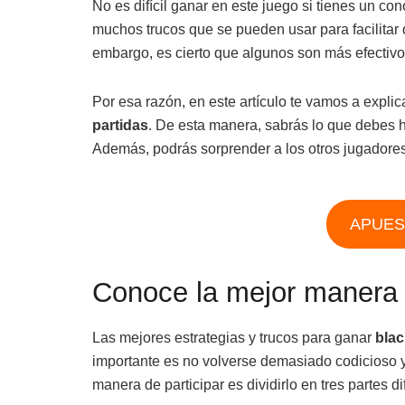
No es difícil ganar en este juego si tienes un co
muchos trucos que se pueden usar para facilitar 
embargo, es cierto que algunos son más efectivo
Por esa razón, en este artículo te vamos a explic
partidas
. De esta manera, sabrás lo que debes 
Además, podrás sorprender a los otros jugadore
APUES
Conoce la mejor manera 
Las mejores estrategias y trucos para ganar
blac
importante es no volverse demasiado codicioso y
manera de participar es dividirlo en tres partes d