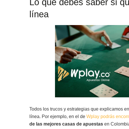
Lo que debes saber si qu
línea
Todos los trucos y estrategias que explicamos en
línea. Por ejemplo, en el de
Wplay podrás encont
de las mejores casas de apuestas
en Colombi