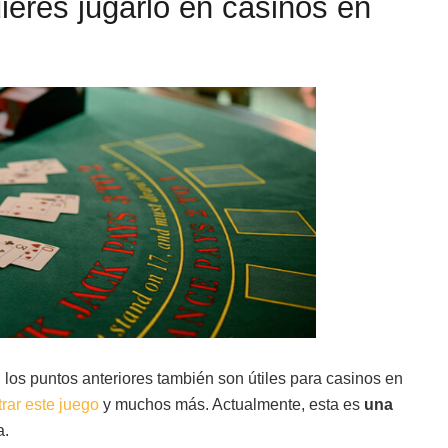
ieres jugarlo en casinos en
 los puntos anteriores también son útiles para casinos en
rar este juego
y muchos más. Actualmente, esta es
una
a.