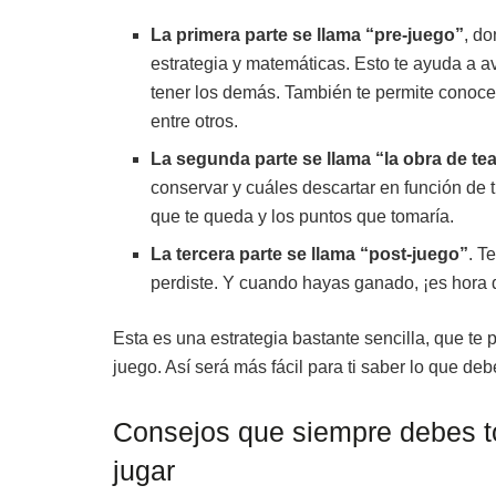
La primera parte se llama “pre-juego”
, d
estrategia y matemáticas. Esto te ayuda a 
tener los demás. También te permite conoce
entre otros.
La segunda parte se llama “la obra de tea
conservar y cuáles descartar en función de 
que te queda y los puntos que tomaría.
La tercera parte se llama “post-juego”
. T
perdiste. Y cuando hayas ganado, ¡es hora 
Esta es una estrategia bastante sencilla, que te 
juego. Así será más fácil para ti saber lo que de
Consejos que siempre debes t
jugar