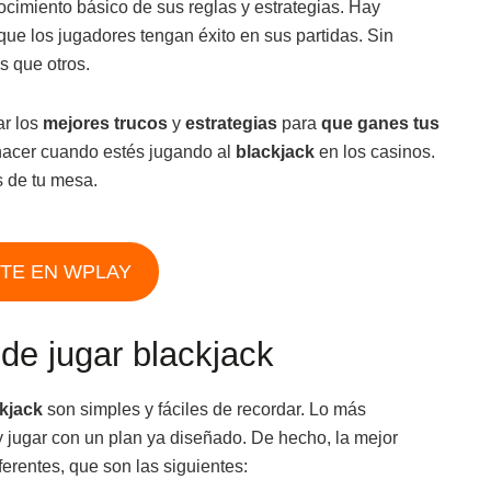
nocimiento básico de sus reglas y estrategias. Hay
que los jugadores tengan éxito en sus partidas. Sin
s que otros.
ar los
mejores trucos
y
estrategias
para
que ganes tus
hacer cuando estés jugando al
blackjack
en los casinos.
s de tu mesa.
TE EN WPLAY
de jugar blackjack
kjack
son simples y fáciles de recordar. Lo más
 jugar con un plan ya diseñado. De hecho, la mejor
iferentes, que son las siguientes: