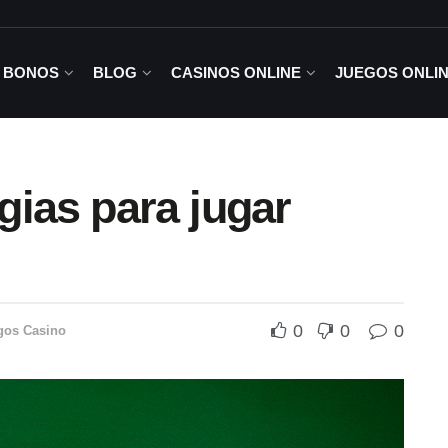
BONOS
BLOG
CASINOS ONLINE
JUEGOS ONLI
gias para jugar
0
0
0
gos Casino