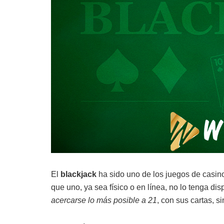
El
blackjack
ha sido uno de los juegos de casin
que uno, ya sea físico o en línea, no lo tenga di
acercarse lo más posible a 21
, con sus cartas, 