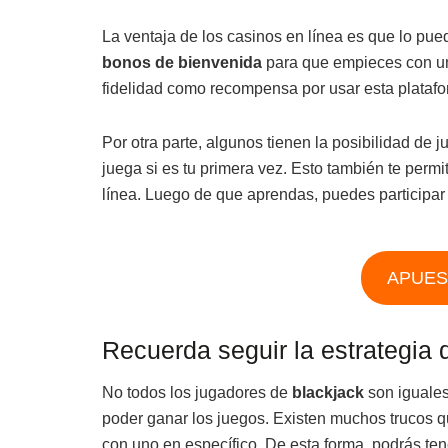
La ventaja de los casinos en línea es que lo p
bonos de bienvenida
para que empieces con un
fidelidad como recompensa por usar esta platafo
Por otra parte, algunos tienen la posibilidad de 
juega si es tu primera vez. Esto también te permit
línea. Luego de que aprendas, puedes participar
APUES
Recuerda seguir la estrategia q
No todos los jugadores de
blackjack
son iguales
poder ganar los juegos. Existen muchos trucos qu
con uno en específico. De esta forma, podrás ten