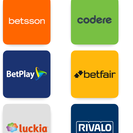
¡Deposita $100.000
Hasta 100000 COP
juega con
en tu 1er depósito
$200.000!
JUEGUE
JUEGUE
Hasta 10000 COP
Hasta 1000 COP
Usuarios
Nuevos usuarios
registrados
JUEGUE
JUEGUE
Hasta 100000 COP
100% hasta
Gratis
1000000 COP +
100 giros gratis
JUEGUE