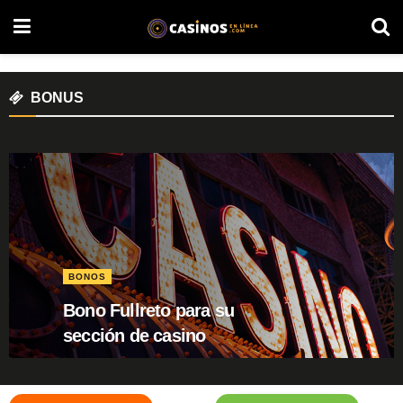
BONUS
' . . '
' . . '
BONOS
BONOS
Bono Fullreto para su
Bono MegApuesta casino
sección de casino
bono de bienvenida