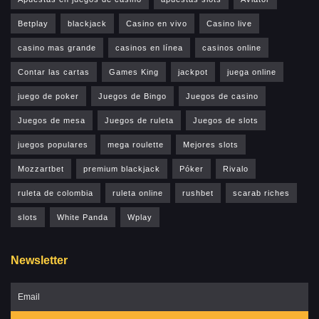
Betplay
blackjack
Casino en vivo
Casino live
casino mas grande
casinos en línea
casinos online
Contar las cartas
Games King
jackpot
juega online
juego de poker
Juegos de Bingo
Juegos de casino
Juegos de mesa
Juegos de ruleta
Juegos de slots
juegos populares
mega roulette
Mejores slots
Mozzartbet
premium blackjack
Póker
Rivalo
ruleta de colombia
ruleta online
rushbet
scarab riches
slots
White Panda
Wplay
Newsletter