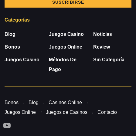
Categorías
Blog
Juegos Casino
Noticias
Bonos
Juegos Online
Review
Juegos Casino
Métodos De
Sin Categoría
Pago
Bonos
Blog
Casinos Online
Juegos Online
Juegos de Casinos
Contacto