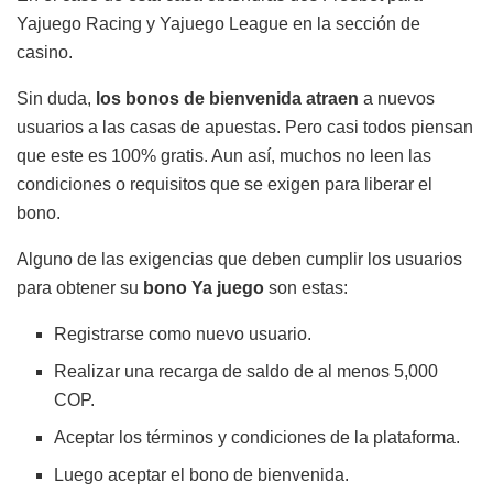
Yajuego Racing y Yajuego League en la sección de
casino.
Sin duda,
los bonos de bienvenida atraen
a nuevos
usuarios a las casas de apuestas. Pero casi todos piensan
que este es 100% gratis. Aun así, muchos no leen las
condiciones o requisitos que se exigen para liberar el
bono.
Alguno de las exigencias que deben cumplir los usuarios
para obtener su
bono Ya juego
son estas:
Registrarse como nuevo usuario.
Realizar una recarga de saldo de al menos 5,000
COP.
Aceptar los términos y condiciones de la plataforma.
Luego aceptar el bono de bienvenida.