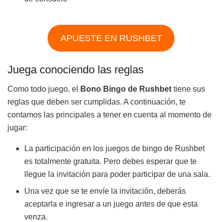
APUESTE EN RUSHBET
Juega conociendo las reglas
Como todo juego, el
Bono Bingo de Rushbet
tiene sus
reglas que deben ser cumplidas. A continuación, te
contamos las principales a tener en cuenta al momento de
jugar:
La participación en los juegos de bingo de Rushbet
es totalmente gratuita. Pero debes esperar que te
llegue la invitación para poder participar de una sala.
Una vez que se te envíe la invitación, deberás
aceptarla e ingresar a un juego antes de que esta
venza.