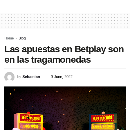
Home
Blog
Las apuestas en Betplay son
en las tragamonedas
by
Sebastian
9 June, 2022