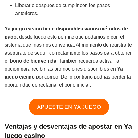
Liberarlo después de cumplir con los pasos
anteriores.
Ya juego casino tiene disponibles varios métodos de
pago
, desde luego esto permite que podamos elegir el
sistema que más nos convenga. Al momento de registrarte
asegúrate de seguir correctamente los pasos para obtener
el
bono de bienvenida
. También recuerda activar la
opción para recibir las promociones disponibles en
Ya
juego casino
por correo. De lo contrario podrías perder la
oportunidad de reclamar el bono inicial.
APUESTE EN YA JUEGO
Ventajas y desventajas de apostar en Ya
juego casino