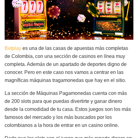
Betplay
es una de las casas de apuestas más completas
de Colombia, con una sección de casinos en línea muy
completa. Además de un apartado de deportes digno de
conocer. Pero en este caso nos vamos a centrar en las
magníficas máquinas tragamonedas que hay en el sitio.
La sección de Máquinas Pagamonedas cuenta con más
de 200 slots para que puedas divertirte y ganar dinero
desde la comodidad de tu casa. Estos juegos son los más
famosos del mercado y los más buscados por los
colombianos a la hora de entrar en un casino online.