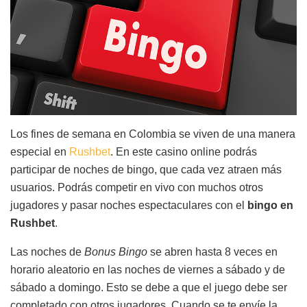
Los fines de semana en Colombia se viven de una manera
especial en
Rushbet
. En este casino online podrás
participar de noches de bingo, que cada vez atraen más
usuarios. Podrás competir en vivo con muchos otros
jugadores y pasar noches espectaculares con el
bingo en
Rushbet
.
Las noches de
Bonus Bingo
se abren hasta 8 veces en
horario aleatorio en las noches de viernes a sábado y de
sábado a domingo. Esto se debe a que el juego debe ser
completado con otros jugadores. Cuando se te envíe la