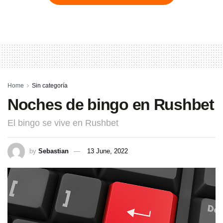
Home
Sin categoría
Noches de bingo en Rushbet
El bingo se vive en Rushbet
by
Sebastian
13 June, 2022