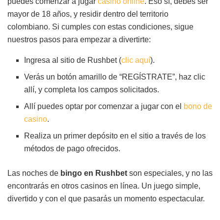
puedes comenzar a jugar
casino online
. Eso sí, debes ser
mayor de 18 años, y residir dentro del territorio
colombiano. Si cumples con estas condiciones, sigue
nuestros pasos para empezar a divertirte:
Ingresa al sitio de Rushbet (
clic aquí
).
Verás un botón amarillo de “REGÍSTRATE”, haz clic
allí, y completa los campos solicitados.
Allí puedes optar por comenzar a jugar con el
bono de
casino
.
Realiza un primer depósito en el sitio a través de los
métodos de pago ofrecidos.
Las noches de
bingo en Rushbet
son especiales, y no las
encontrarás en otros casinos en línea. Un juego simple,
divertido y con el que pasarás un momento espectacular.