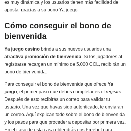
es muy dinámica y los usuarios tienen más facilidad de
apostar gracias a su bono Ya juego.
Cómo conseguir el bono de
bienvenida
Ya juego casino
brinda a sus nuevos usuarios una
atractiva promoción de bienvenida
. Si los jugadores al
registrarse recargan un mínimo de 5,000 COL, recibirán un
bono de bienvenida.
Para conseguir el bono de bienvenida que ofrece
Ya
juego
, el primer paso que debes completar es el
registro
.
Después de esto recibirás un correo para validar tu
usuario. Una vez que hayas sido autenticado, te enviarán
un correo. Aquí explican todo sobre el bono de bienvenida
y los pasos para que proceder a depositar por primera vez.
En el caso de esta casa obtendrás dos Freebet para