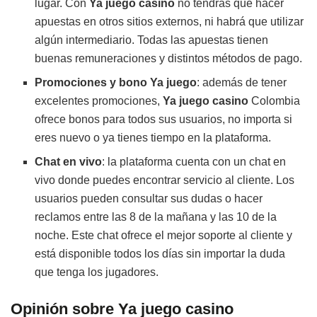
lugar. Con
Ya juego casino
no tendrás que hacer
apuestas en otros sitios externos, ni habrá que utilizar
algún intermediario. Todas las apuestas tienen
buenas remuneraciones y distintos métodos de pago.
Promociones y bono Ya juego
: además de tener
excelentes promociones,
Ya juego casino
Colombia
ofrece bonos para todos sus usuarios, no importa si
eres nuevo o ya tienes tiempo en la plataforma.
Chat en vivo
: la plataforma cuenta con un chat en
vivo donde puedes encontrar servicio al cliente. Los
usuarios pueden consultar sus dudas o hacer
reclamos entre las 8 de la mañana y las 10 de la
noche. Este chat ofrece el mejor soporte al cliente y
está disponible todos los días sin importar la duda
que tenga los jugadores.
Opinión sobre Ya juego casino