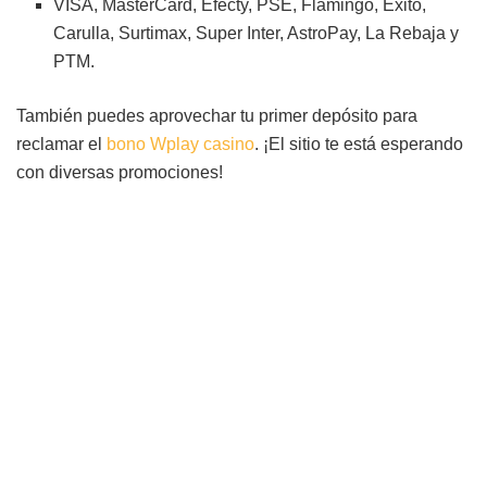
VISA, MasterCard, Efecty, PSE, Flamingo, Éxito,
Carulla, Surtimax, Super Inter, AstroPay, La Rebaja y
PTM.
También puedes aprovechar tu primer depósito para
reclamar el
bono Wplay casino
. ¡El sitio te está esperando
con diversas promociones!
Juega Responsablemente ¦
GamblingTherapy.org