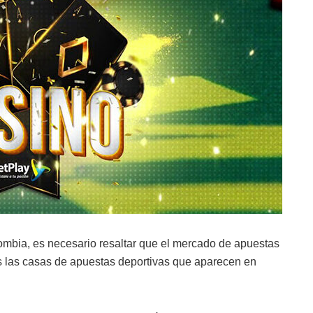
mbia, es necesario resaltar que el mercado de apuestas
 las casas de apuestas deportivas que aparecen en