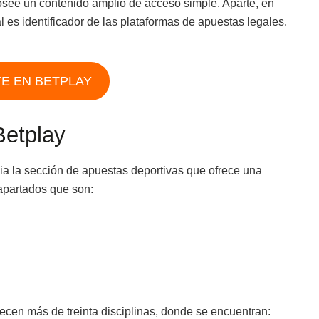
see un contenido amplio de acceso simple. Aparte, en
l es identificador de las plataformas de apuestas legales.
E EN BETPLAY
Betplay
a la sección de apuestas deportivas que ofrece una
 apartados que son:
ecen más de treinta disciplinas, donde se encuentran: