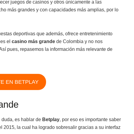
recer juegos de casinos y otros únicamente a las
cho más grandes y con capacidades más amplias, por lo
uestas deportivas que además, ofrece entretenimiento
 es el
casino más grande
de Colombia y no nos
Así pues, repasemos la información más relevante de
E EN BETPLAY
rande
 duda, es hablar de
Betplay
, por eso es importante saber
 2015, la cual ha logrado sobresalir gracias a su interfaz