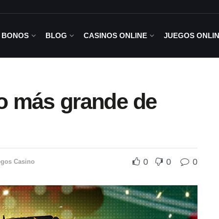
BONOS
BLOG
CASINOS ONLINE
JUEGOS ONLI
no más grande de
0
0
0
egos Casino