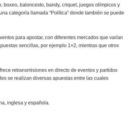
o, boxeo, baloncesto, bandy, criquet, juegos olímpicos y
na categoría llamada “Política” donde también se puede
ventos para apostar, con diferentes mercados que varían
puestas sencillas, por ejemplo 1×2, mientras que otros
rece retransmisiones en directo de eventos y partidos
les se realizan diversas apuestas entre las cuales
iana, inglesa y española.