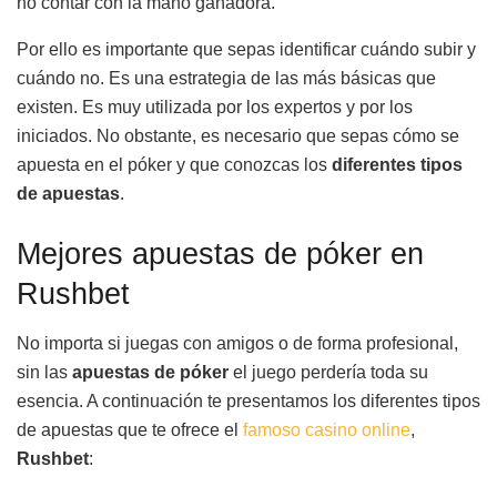
no contar con la mano ganadora.
Por ello es importante que sepas identificar cuándo subir y
cuándo no. Es una estrategia de las más básicas que
existen. Es muy utilizada por los expertos y por los
iniciados. No obstante, es necesario que sepas cómo se
apuesta en el póker y que conozcas los
diferentes tipos
de apuestas
.
Mejores apuestas de póker en
Rushbet
No importa si juegas con amigos o de forma profesional,
sin las
apuestas de póker
el juego perdería toda su
esencia. A continuación te presentamos los diferentes tipos
de apuestas que te ofrece el
famoso casino online
,
Rushbet
: