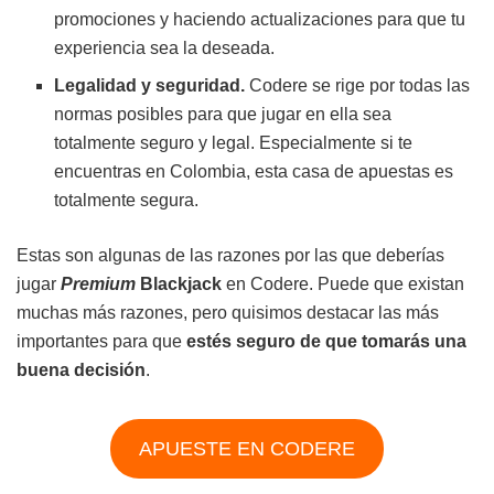
promociones y haciendo actualizaciones para que tu
experiencia sea la deseada.
Legalidad y seguridad.
Codere se rige por todas las
normas posibles para que jugar en ella sea
totalmente seguro y legal. Especialmente si te
encuentras en Colombia, esta casa de apuestas es
totalmente segura.
Estas son algunas de las razones por las que deberías
jugar
Premium
Blackjack
en Codere. Puede que existan
muchas más razones, pero quisimos destacar las más
importantes para que
estés seguro de que tomarás una
buena decisión
.
APUESTE EN CODERE