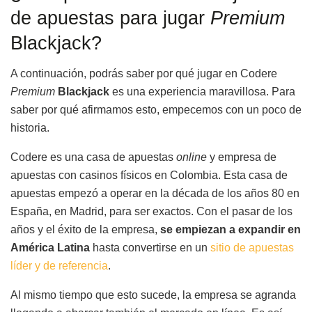
de apuestas para jugar
Premium
Blackjack?
A continuación, podrás saber por qué jugar en Codere
Premium
Blackjack
es una experiencia maravillosa. Para
saber por qué afirmamos esto, empecemos con un poco de
historia.
Codere es una casa de apuestas
online
y empresa de
apuestas con casinos físicos en Colombia. Esta casa de
apuestas empezó a operar en la década de los años 80 en
España, en Madrid, para ser exactos. Con el pasar de los
años y el éxito de la empresa,
se empiezan a expandir en
América Latina
hasta convertirse en un
sitio de apuestas
líder y de referencia
.
Al mismo tiempo que esto sucede, la empresa se agranda