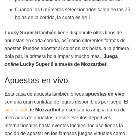
Cuando los 6 números seleccionados salen en las 35
bolas de la corrida, la cuota es de 1.
Lucky Super 6
también tiene disponible otros tipos de
apuestas en cada corrida, así como diferentes formas de
apostar. Puedes apostar al color de las bolas, a la primera
bola par, la primera bola impar y mucho más. ¡
Juega
online
Lucky Super 6 a través de Mozzartbet
!
Apuestas en vivo
Esta casa de apuesta también ofrece
apuestas en vivo
con una gran cantidad de logros disponibles por juego. El
sitio oficial
de
Mozzartbet
presenta una amplia gama de
mercados de apuestas, desde eventos deportivos
internacionales hasta eventos locales. Incluso tienes la
opción de apostar en los famosos juegos virtuales como