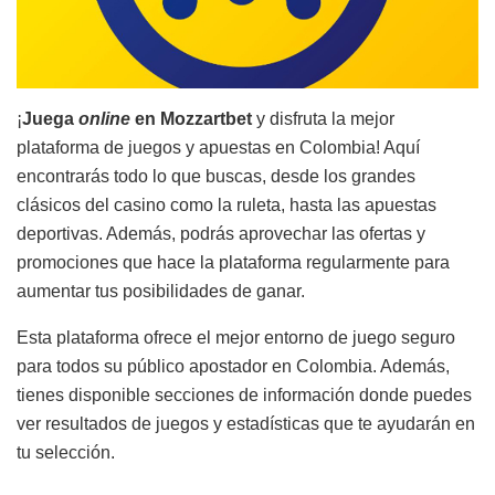
¡
Juega
online
en Mozzartbet
y disfruta la mejor
plataforma de juegos y apuestas en Colombia! Aquí
encontrarás todo lo que buscas, desde los grandes
clásicos del casino como la ruleta, hasta las apuestas
deportivas. Además, podrás aprovechar las ofertas y
promociones que hace la plataforma regularmente para
aumentar tus posibilidades de ganar.
Esta plataforma ofrece el mejor entorno de juego seguro
para todos su público apostador en Colombia. Además,
tienes disponible secciones de información donde puedes
ver resultados de juegos y estadísticas que te ayudarán en
tu selección.