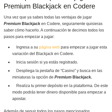
Premium Blackjack en Codere
Una vez que ya sabes todas las ventajas de jugar
Premium
Blackjack
en Codere, seguramente quisieras
saber cómo hacerlo. A continuación te decimos todos los
pasos para empezar a jugar:
Ingresa a su
página web
para empezar a jugar esta
variación del Blackjack en Codere.
Inicia sesión si ya estás registrado.
Despliega la pestaña de “Casino” y busca en las
miniaturas la opción de
Premium
Blackjack.
Realiza tu primer depósito en la plataforma. De este
modo podrás tener dinero disponible para empezar a
apostar.
Además de seguir todos los pasos mencionados