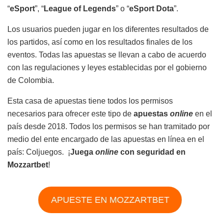
“
eSport
”, “
League of Legends
” o “
eSport Dota
”.
Los usuarios pueden jugar en los diferentes resultados de
los partidos, así como en los resultados finales de los
eventos. Todas las apuestas se llevan a cabo de acuerdo
con las regulaciones y leyes establecidas por el gobierno
de Colombia.
Esta casa de apuestas tiene todos los permisos
necesarios para ofrecer este tipo de
apuestas
online
en el
país desde 2018. Todos los permisos se han tramitado por
medio del ente encargado de las apuestas en línea en el
país: Coljuegos. ¡
Juega
online
con seguridad en
Mozzartbet
!
APUESTE EN MOZZARTBET