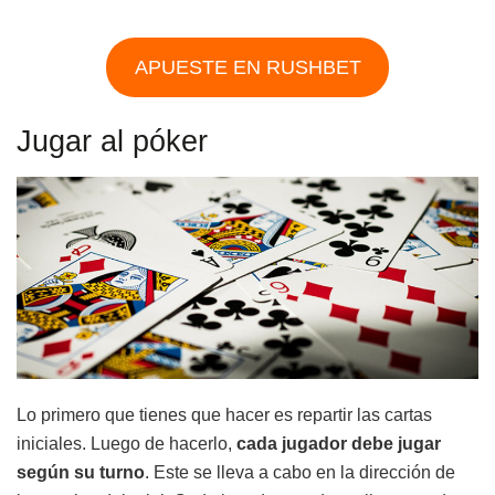
APUESTE EN RUSHBET
Jugar al póker
Lo primero que tienes que hacer es repartir las cartas
iniciales. Luego de hacerlo,
cada jugador debe jugar
según su turno
. Este se lleva a cabo en la dirección de