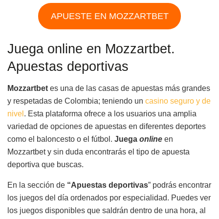
APUESTE EN MOZZARTBET
Juega online en Mozzartbet.
Apuestas deportivas
Mozzartbet
es una de las casas de apuestas más grandes
y respetadas de Colombia; teniendo un
casino seguro y de
nivel
. Esta plataforma ofrece a los usuarios una amplia
variedad de opciones de apuestas en diferentes deportes
como el baloncesto o el fútbol.
Juega
online
en
Mozzartbet y sin duda encontrarás el tipo de apuesta
deportiva que buscas.
En la sección de
“Apuestas deportivas
” podrás encontrar
los juegos del día ordenados por especialidad. Puedes ver
los juegos disponibles que saldrán dentro de una hora, al