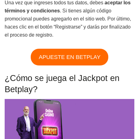
Una vez que ingreses todos tus datos, debes
aceptar los
términos y condiciones
. Si tienes algún código
promocional puedes agregarlo en el sitio web. Por último,
haces clic en el botón “Registrarse” y darás por finalizado
el proceso de registro.
APUESTE EN BETPLAY
¿Cómo se juega el Jackpot en
Betplay?