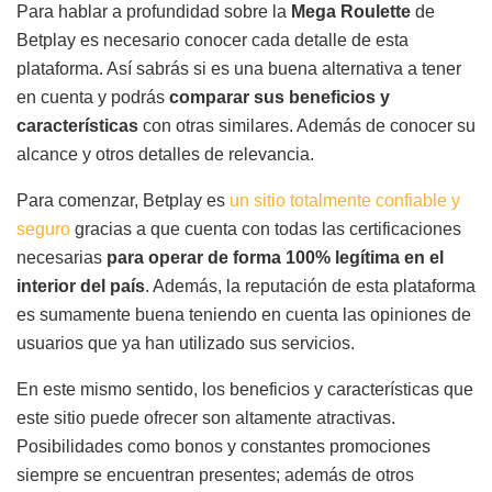
Para hablar a profundidad sobre la
Mega Roulette
de
Betplay es necesario conocer cada detalle de esta
plataforma. Así sabrás si es una buena alternativa a tener
en cuenta y podrás
comparar sus beneficios y
características
con otras similares. Además de conocer su
alcance y otros detalles de relevancia.
Para comenzar, Betplay es
un sitio totalmente confiable y
seguro
gracias a que cuenta con todas las certificaciones
necesarias
para operar de forma 100% legítima en el
interior del país
. Además, la reputación de esta plataforma
es sumamente buena teniendo en cuenta las opiniones de
usuarios que ya han utilizado sus servicios.
En este mismo sentido, los beneficios y características que
este sitio puede ofrecer son altamente atractivas.
Posibilidades como bonos y constantes promociones
siempre se encuentran presentes; además de otros