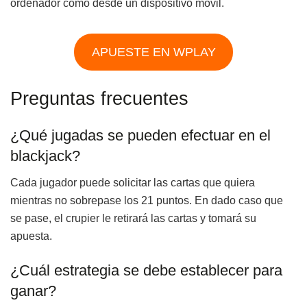
ordenador como desde un dispositivo móvil.
APUESTE EN WPLAY
Preguntas frecuentes
¿Qué jugadas se pueden efectuar en el
blackjack?
Cada jugador puede solicitar las cartas que quiera
mientras no sobrepase los 21 puntos. En dado caso que
se pase, el crupier le retirará las cartas y tomará su
apuesta.
¿Cuál estrategia se debe establecer para
ganar?