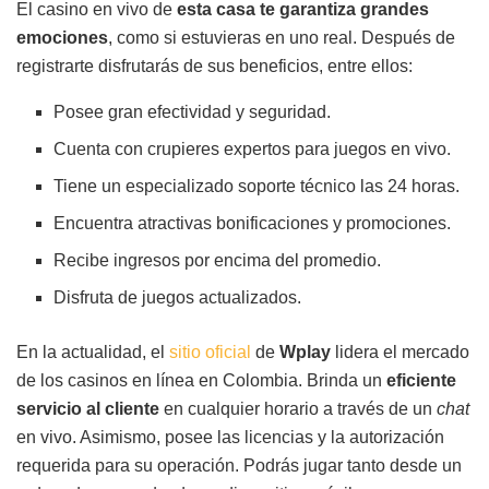
El casino en vivo de
esta casa te garantiza grandes
emociones
, como si estuvieras en uno real. Después de
registrarte disfrutarás de sus beneficios, entre ellos:
Posee gran efectividad y seguridad.
Cuenta con crupieres expertos para juegos en vivo.
Tiene un especializado soporte técnico las 24 horas.
Encuentra atractivas bonificaciones y promociones.
Recibe ingresos por encima del promedio.
Disfruta de juegos actualizados.
En la actualidad, el
sitio oficial
de
Wplay
lidera el mercado
de los casinos en línea en Colombia. Brinda un
eficiente
servicio al cliente
en cualquier horario a través de un
chat
en vivo. Asimismo, posee las licencias y la autorización
requerida para su operación. Podrás jugar tanto desde un