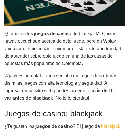
¿Conoces los
juegos de casino
de blackjack? Quizás
hayas escuchado acerca de este juego, pero en Wplay
vivirás una emocionante aventura. Esta es tu oportunidad
de aprender sobre este juego en una de las casas de
apuestas más populares de Colombia.
Wplay es una plataforma sencilla en la que descubrirás
disímiles juegos con alta tecnología y seguridad. Al
ingresar en su sitio web puedes acceder a
más de 10
variantes de blackjack
¡No te lo pierdas!
Juegos de casino: blackjack
¿Te gustan los
juegos de casino
? El juego de
blackjack