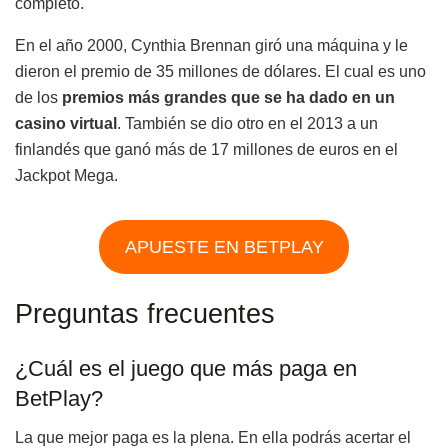
completo.
En el año 2000, Cynthia Brennan giró una máquina y le
dieron el premio de 35 millones de dólares. El cual es uno
de los
premios más grandes que se ha dado en un
casino virtual
. También se dio otro en el 2013 a un
finlandés que ganó más de 17 millones de euros en el
Jackpot Mega.
APUESTE EN BETPLAY
Preguntas frecuentes
¿Cuál es el juego que más paga en
BetPlay?
La que mejor paga es la plena. En ella podrás acertar el