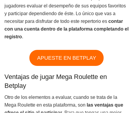
jugadores evaluar el desempeño de sus equipos favoritos
y participar dependiendo de éste. Lo único que vas a
necesitar para disfrutar de todo este repertorio es
contar
con una cuenta dentro de la plataforma completando el
registro
.
APUESTE EN BETPLAY
Ventajas de jugar Mega Roulette en
Betplay
Otro de los elementos a evaluar, cuando se trata de la
Mega Roulette en esta plataforma, son
las ventajas que
ofrece el sitio al participar
. Para que tengas una mejor
idea te enseñaremos las más relevantes:
Se trata de un sitio totalmente seguro y confiable, así