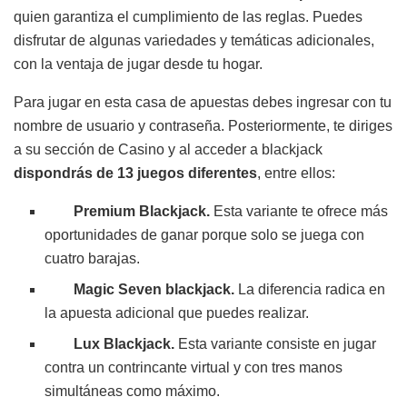
quien garantiza el cumplimiento de las reglas. Puedes
disfrutar de algunas variedades y temáticas adicionales,
con la ventaja de jugar desde tu hogar.
Para jugar en esta casa de apuestas debes ingresar con tu
nombre de usuario y contraseña. Posteriormente, te diriges
a su sección de Casino y al acceder a blackjack
dispondrás de 13 juegos diferentes
, entre ellos:
Premium Blackjack.
Esta variante te ofrece más
oportunidades de ganar porque solo se juega con
cuatro barajas.
Magic Seven blackjack.
La diferencia radica en
la apuesta adicional que puedes realizar.
Lux Blackjack.
Esta variante consiste en jugar
contra un contrincante virtual y con tres manos
simultáneas como máximo.