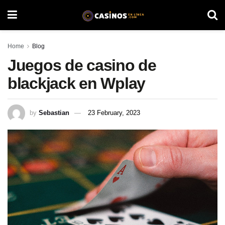
Home
Blog
Juegos de casino de
blackjack en Wplay
by
Sebastian
23 February, 2023