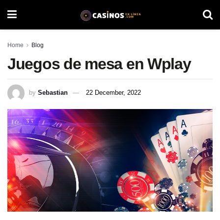
Home
Blog
Juegos de mesa en Wplay
by
Sebastian
22 December, 2022