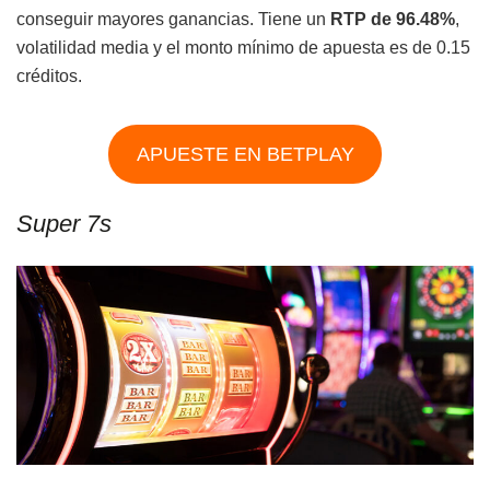
conseguir mayores ganancias. Tiene un
RTP de 96.48%
,
volatilidad media y el monto mínimo de apuesta es de 0.15
créditos.
APUESTE EN BETPLAY
Super 7s