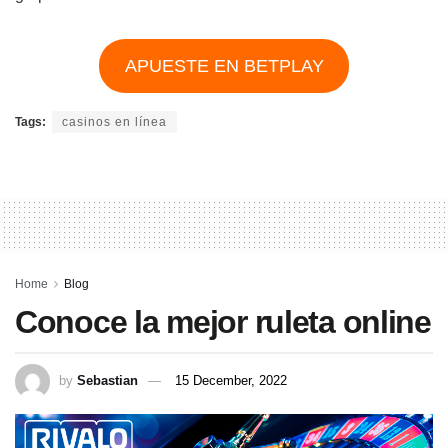
APUESTE EN BETPLAY
Tags:
casinos en línea
Home
Blog
Conoce la mejor ruleta online
by
Sebastian
15 December, 2022