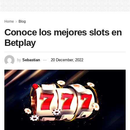
Home
Blog
Conoce los mejores slots en
Betplay
by
Sebastian
20 December, 2022