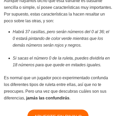
Aunque hayamos dicho que esta variante es bastante
sencilla o simple, sí posee características muy importantes.
Por supuesto, estas características la hacen resaltar un
poco sobre las otras, y son:
Habrá 37 casillas, pero serán números del 0 al 36; el
0 estará pintando de color verde mientras que los
demás números serán rojos y negros.
Si sacas el número 0 de la ruleta, puedes dividirla en
18 números para que quede en mitades iguales.
Es normal que un jugador poco experimentado confunda
los diferentes tipos de ruleta entre ellas, así que no te
preocupes. Pero una vez que descubras cuáles son sus
diferencias,
jamás las confundirás
.