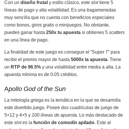
Con un
diseño frutal
y estilo clásico, este
slot
tiene 5
líneas de pago y alta volatilidad. Es una tragamonedas
muy sencilla que no cuenta con beneficios especiales
como bonos, giros gratis o minijuegos. No obstante,
puedes ganar hasta
250x tu apuesta
si obtienes 5
scatters
en una línea de pago.
La finalidad de este juego es conseguir el “Super 7” para
recibir el premio mayor de hasta
5000x la apuesta
. Tiene
un
RTP de 96.5%
y una volatilidad entre media a alta. La
apuesta mínima es de 0.05 créditos.
A
pollo God of the Sun
La mitología griega es la temática en la que se desarrolla
este divertido juego. Posee dos cuadrículas de juego de
5×12 y 4×5 y
100 líneas de apuesta
. Lo más destacado de
este
slot
es la
función de comodín apilado
. Este al