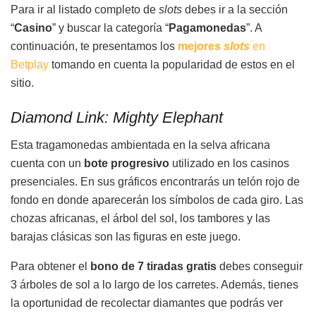
Para ir al listado completo de
slots
debes ir a la sección
“
Casino
” y buscar la categoría “
Pagamonedas
”. A
continuación, te presentamos los
mejores
slots
en
Betplay
tomando en cuenta la popularidad de estos en el
sitio.
Diamond Link: Mighty Elephant
Esta tragamonedas ambientada en la selva africana
cuenta con un
bote progresivo
utilizado en los casinos
presenciales. En sus gráficos encontrarás un telón rojo de
fondo en donde aparecerán los símbolos de cada giro. Las
chozas africanas, el árbol del sol, los tambores y las
barajas clásicas son las figuras en este juego.
Para obtener el
bono de 7 tiradas gratis
debes conseguir
3 árboles de sol a lo largo de los carretes. Además, tienes
la oportunidad de recolectar diamantes que podrás ver