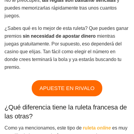
No te preocupes,
las reglas son bastante sencillas
y
puedes memorizarlas rápidamente tras unos cuantos
juegos.
¿Sabes qué es lo mejor de esta ruleta? Que puedes ganar
premios
sin necesidad de apostar dinero
mientras
juegas gratuitamente. Por supuesto, eso dependerá del
casino que elijas. Tan fácil como elegir el número en
donde crees terminará la bola y ya estarás buscando tu
premio.
APUESTE EN RIVALO
¿Qué diferencia tiene la ruleta francesa de
las otras?
Como ya mencionamos, este tipo de
ruleta
online
es muy