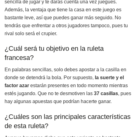
sencilla de jugar y te darás cuenta una vez juegues.
Además, la ventaja que tiene la casa en este juego es
bastante leve, así que puedes ganar más seguido. No
tendrás que enfrentar a otros jugadores tampoco, pues tu
rival solo será el crupier.
¿Cuál será tu objetivo en la ruleta
francesa?
En palabras sencillas, solo debes apostar a la casilla en
donde se detendrá la bola. Por supuesto,
la suerte y el
factor azar
estarán presentes en todo momento mientras
estés jugando. Que no te desmotiven las
37 casillas
, pues
hay algunas apuestas que podrían hacerte ganar.
¿Cuáles son las principales características
de esta ruleta?