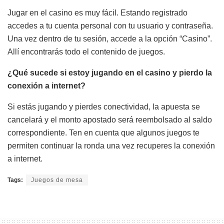
Jugar en el casino es muy fácil. Estando registrado
accedes a tu cuenta personal con tu usuario y contraseña.
Una vez dentro de tu sesión, accede a la opción “Casino”.
Allí encontrarás todo el contenido de juegos.
¿Qué sucede si estoy jugando en el casino y pierdo la
conexión a internet?
Si estás jugando y pierdes conectividad, la apuesta se
cancelará y el monto apostado será reembolsado al saldo
correspondiente. Ten en cuenta que algunos juegos te
permiten continuar la ronda una vez recuperes la conexión
a internet.
Tags:
Juegos de mesa