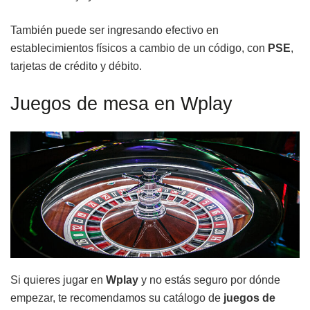
También puede ser ingresando efectivo en
establecimientos físicos a cambio de un código, con
PSE
,
tarjetas de crédito y débito.
Juegos de mesa en Wplay
Si quieres jugar en
Wplay
y no estás seguro por dónde
empezar, te recomendamos su catálogo de
juegos de