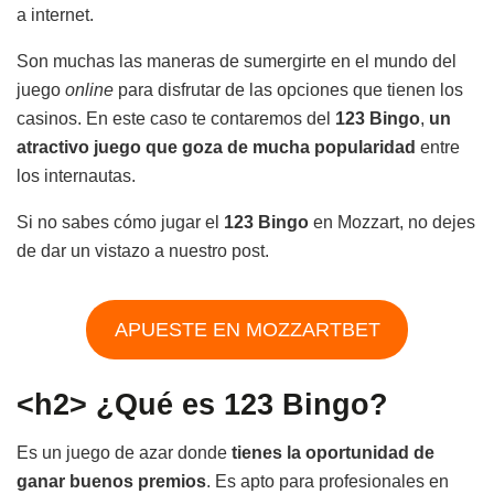
a internet.
Son muchas las maneras de sumergirte en el mundo del
juego
online
para disfrutar de las opciones que tienen los
casinos. En este caso te contaremos del
123 Bingo
,
un
atractivo juego que goza de mucha popularidad
entre
los internautas.
Si no sabes cómo jugar el
123 Bingo
en Mozzart, no dejes
de dar un vistazo a nuestro post.
APUESTE EN MOZZARTBET
<h2> ¿Qué es 123 Bingo?
Es un juego de azar donde
tienes la oportunidad de
ganar buenos premios
. Es apto para profesionales en