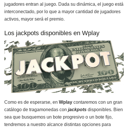
jugadores entran al juego. Dada su dinámica, el juego está
interconectado, por lo que a mayor cantidad de jugadores
activos, mayor será el premio.
Los jackpots disponibles en Wplay
Como es de esperarse, en
Wplay
contaremos con un gran
catálogo de tragamonedas con
jackpots
disponibles. Bien
sea que busquemos un bote progresivo o un bote fijo,
tendremos a nuestro alcance distintas opciones para