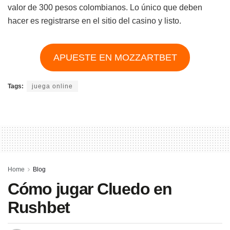
valor de 300 pesos colombianos. Lo único que deben
hacer es registrarse en el sitio del casino y listo.
APUESTE EN MOZZARTBET
Tags:
juega online
Home
Blog
Cómo jugar Cluedo en
Rushbet