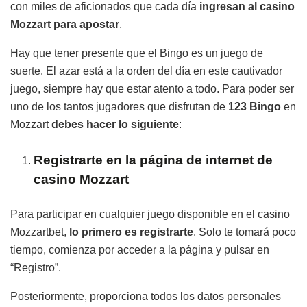
con miles de aficionados que cada día
ingresan al casino
Mozzart para apostar
.
Hay que tener presente que el Bingo es un juego de
suerte. El azar está a la orden del día en este cautivador
juego, siempre hay que estar atento a todo. Para poder ser
uno de los tantos jugadores que disfrutan de
123 Bingo
en
Mozzart
debes hacer lo siguiente
:
Registrarte en la página de internet de
casino Mozzart
Para participar en cualquier juego disponible en el casino
Mozzartbet,
lo primero es registrarte
. Solo te tomará poco
tiempo, comienza por acceder a la página y pulsar en
“Registro”.
Posteriormente, proporciona todos los datos personales