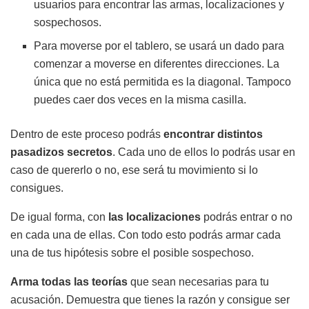
usuarios para encontrar las armas, localizaciones y
sospechosos.
Para moverse por el tablero, se usará un dado para
comenzar a moverse en diferentes direcciones. La
única que no está permitida es la diagonal. Tampoco
puedes caer dos veces en la misma casilla.
Dentro de este proceso podrás
encontrar distintos
pasadizos secretos
. Cada uno de ellos lo podrás usar en
caso de quererlo o no, ese será tu movimiento si lo
consigues.
De igual forma, con
las localizaciones
podrás entrar o no
en cada una de ellas. Con todo esto podrás armar cada
una de tus hipótesis sobre el posible sospechoso.
Arma todas las teorías
que sean necesarias para tu
acusación. Demuestra que tienes la razón y consigue ser