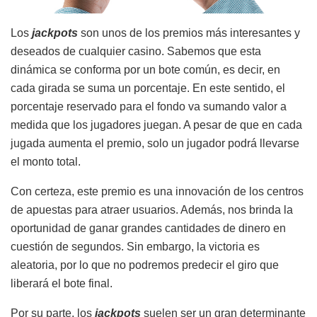
Los
jackpots
son unos de los premios más interesantes y
deseados de cualquier casino. Sabemos que esta
dinámica se conforma por un bote común, es decir, en
cada girada se suma un porcentaje. En este sentido, el
porcentaje reservado para el fondo va sumando valor a
medida que los jugadores juegan. A pesar de que en cada
jugada aumenta el premio, solo un jugador podrá llevarse
el monto total.
Con certeza, este premio es una innovación de los centros
de apuestas para atraer usuarios. Además, nos brinda la
oportunidad de ganar grandes cantidades de dinero en
cuestión de segundos. Sin embargo, la victoria es
aleatoria, por lo que no podremos predecir el giro que
liberará el bote final.
Por su parte, los
jackpots
suelen ser un gran determinante