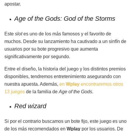
apostar.
Age of the Gods: God of the Storms
Este
slot
es uno de los más famosos y el favorito de
muchos. Desde su lanzamiento ha cautivado a un sinfín de
usuarios por su bote progresivo que aumenta
significativamente por segundo.
Entre el diseño, la historia del juego y los distintos premios
disponibles, tendremos entretenimiento asegurando con
nuestra apuesta. Además,
en
Wplay
encontraremos otros
13 juegos
de la familia de
Age of the Gods
.
Red wizard
Si por el contrario buscamos un bote fijo, este juego es uno
de los más recomendados en
Wplay
por los usuarios. De