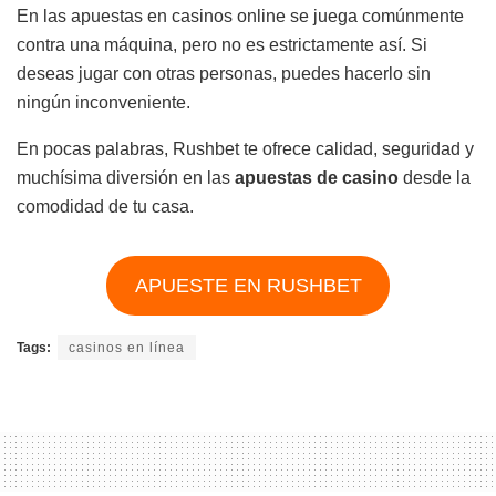
En las apuestas en casinos online se juega comúnmente
contra una máquina, pero no es estrictamente así. Si
deseas jugar con otras personas, puedes hacerlo sin
ningún inconveniente.
En pocas palabras, Rushbet te ofrece calidad, seguridad y
muchísima diversión en las
apuestas de casino
desde la
comodidad de tu casa.
APUESTE EN RUSHBET
Tags:
casinos en línea