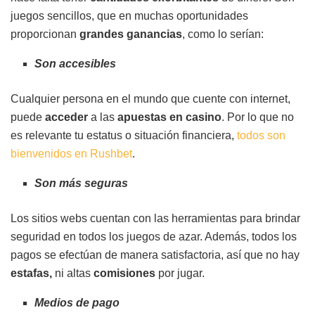
juegos sencillos, que en muchas oportunidades
proporcionan
grandes ganancias
, como lo serían:
Son accesibles
Cualquier persona en el mundo que cuente con internet,
puede
acceder
a las
apuestas en casino
. Por lo que no
es relevante tu estatus o situación financiera,
todos son
bienvenidos en Rushbet
.
Son más seguras
Los sitios webs cuentan con las herramientas para brindar
seguridad en todos los juegos de azar. Además, todos los
pagos se efectúan de manera satisfactoria, así que no hay
estafas,
ni altas
comisiones
por jugar.
Medios de pago