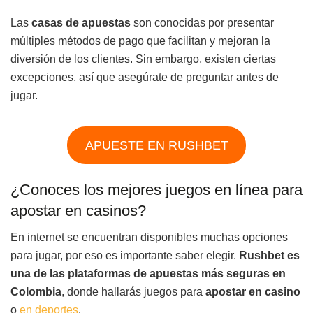
Las
casas de apuestas
son conocidas por presentar
múltiples métodos de pago que facilitan y mejoran la
diversión de los clientes. Sin embargo, existen ciertas
excepciones, así que asegúrate de preguntar antes de
jugar.
APUESTE EN RUSHBET
¿Conoces los mejores juegos en línea para
apostar en casinos?
En internet se encuentran disponibles muchas opciones
para jugar, por eso es importante saber elegir.
Rushbet es
una de las plataformas de apuestas más seguras en
Colombia
, donde hallarás juegos para
apostar en casino
o
en deportes
.