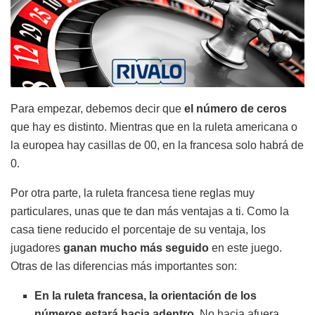
Para empezar, debemos decir que
el número de ceros
que hay es distinto. Mientras que en la ruleta americana o
la europea hay casillas de 00, en la francesa solo habrá de
0.
Por otra parte, la ruleta francesa tiene reglas muy
particulares, unas que te dan más ventajas a ti. Como la
casa tiene reducido el porcentaje de su ventaja, los
jugadores
ganan mucho más
seguido
en este juego.
Otras de las diferencias más importantes son:
En la ruleta francesa, la orientación de los
números estará hacia adentro
. No hacia afuera