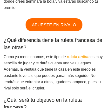
donde crees terminará la bola y ya estarás buscando tu
premio.
APUESTE EN RIVALO
¿Qué diferencia tiene la ruleta francesa de
las otras?
Como ya mencionamos, este tipo de
ruleta
online
es muy
sencilla de jugar y te darás cuenta una vez juegues.
Además, la ventaja que tiene la casa en este juego es
bastante leve, así que puedes ganar más seguido. No
tendrás que enfrentar a otros jugadores tampoco, pues tu
rival solo será el crupier.
¿Cuál será tu objetivo en la ruleta
francesa?