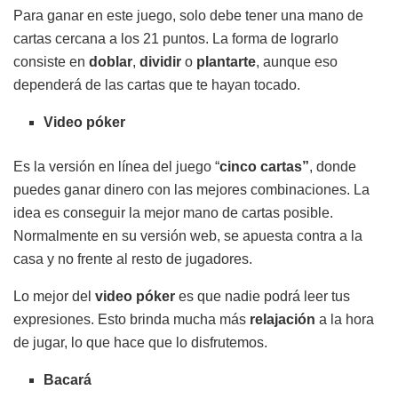
Para ganar en este juego, solo debe tener una mano de
cartas cercana a los 21 puntos. La forma de lograrlo
consiste en
doblar
,
dividir
o
plantarte
, aunque eso
dependerá de las cartas que te hayan tocado.
Video póker
Es la versión en línea del juego “
cinco cartas”
, donde
puedes ganar dinero con las mejores combinaciones. La
idea es conseguir la mejor mano de cartas posible.
Normalmente en su versión web, se apuesta contra a la
casa y no frente al resto de jugadores.
Lo mejor del
video póker
es que nadie podrá leer tus
expresiones. Esto brinda mucha más
relajación
a la hora
de jugar, lo que hace que lo disfrutemos.
Bacará