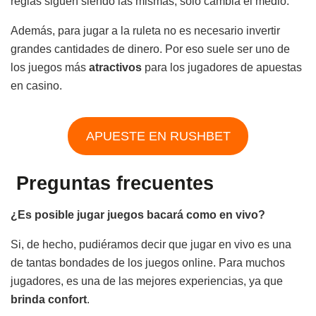
reglas siguen siendo las mismas, solo cambia el medio.
Además, para jugar a la ruleta no es necesario invertir
grandes cantidades de dinero. Por eso suele ser uno de
los juegos más
atractivos
para los jugadores de apuestas
en casino.
APUESTE EN RUSHBET
Preguntas frecuentes
¿Es posible jugar juegos bacará como en vivo?
Si, de hecho, pudiéramos decir que jugar en vivo es una
de tantas bondades de los juegos online. Para muchos
jugadores, es una de las mejores experiencias, ya que
brinda confort
.