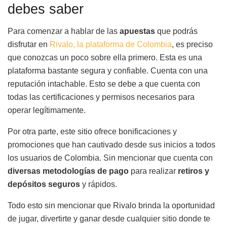
debes saber
Para comenzar a hablar de las
apuestas
que podrás
disfrutar en
Rivalo, la plataforma de Colombia
, es preciso
que conozcas un poco sobre ella primero. Esta es una
plataforma bastante segura y confiable. Cuenta con una
reputación intachable. Esto se debe a que cuenta con
todas las certificaciones y permisos necesarios para
operar legítimamente.
Por otra parte, este sitio ofrece bonificaciones y
promociones que han cautivado desde sus inicios a todos
los usuarios de Colombia. Sin mencionar que cuenta con
diversas metodologías de pago
para realizar
retiros y
depósitos seguros
y rápidos.
Todo esto sin mencionar que Rivalo brinda la oportunidad
de jugar, divertirte y ganar desde cualquier sitio donde te