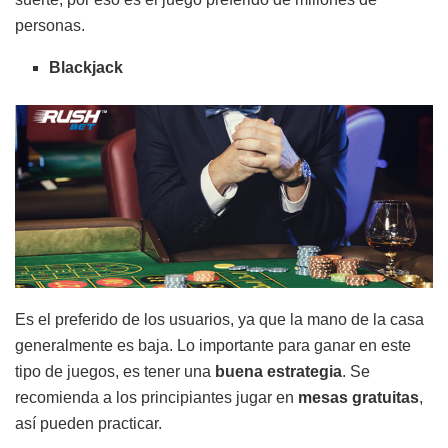
personas.
Blackjack
Es el preferido de los usuarios, ya que la mano de la casa
generalmente es baja. Lo importante para ganar en este
tipo de juegos, es tener una
buena estrategia
. Se
recomienda a los principiantes jugar en
mesas gratuitas
,
así pueden practicar.