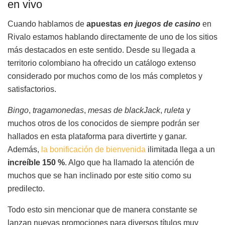
en vivo
Cuando hablamos de
apuestas
en juegos de casino
en
Rivalo estamos hablando directamente de uno de los sitios
más destacados en este sentido. Desde su llegada a
territorio colombiano ha ofrecido un catálogo extenso
considerado por muchos como de los más completos y
satisfactorios.
Bingo
,
tragamonedas
,
mesas de blackJack
,
ruleta
y
muchos otros de los conocidos de siempre podrán ser
hallados en esta plataforma para divertirte y ganar.
Además,
la bonificación de bienvenida
ilimitada llega a un
increíble 150 %
. Algo que ha llamado la atención de
muchos que se han inclinado por este sitio como su
predilecto.
Todo esto sin mencionar que de manera constante se
lanzan nuevas promociones para diversos títulos muy