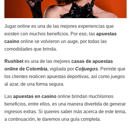
Jugar online es una de las mejores experiencias que
existen con muchos beneficios. Por eso, las
apuestas
casino
online se volvieron un auge, por todas las
comodidades que brinda.
Rushbet
es una de las mejores
casas de apuestas
online de Colombia
, vigilada por
Coljuegos
. Permite que
los clientes realicen apuestas deportivas, así como juegos
al azar, de una forma segura.
Las
apuestas en casino
online brindan muchísimos
beneficios, entre ellos, es una manera divertida de generar
ingresos extras. Si quieres saber más acerca de este tema,
a continuación, te daremos una guía completa.