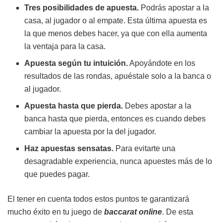
Tres posibilidades de apuesta.
Podrás apostar a la
casa, al jugador o al empate. Esta última apuesta es
la que menos debes hacer, ya que con ella aumenta
la ventaja para la casa.
Apuesta según tu intuición.
Apoyándote en los
resultados de las rondas, apuéstale solo a la banca o
al jugador.
Apuesta hasta que pierda.
Debes apostar a la
banca hasta que pierda, entonces es cuando debes
cambiar la apuesta por la del jugador.
Haz apuestas sensatas.
Para evitarte una
desagradable experiencia, nunca apuestes más de lo
que puedes pagar.
El tener en cuenta todos estos puntos te garantizará
mucho éxito en tu juego de
baccarat online
. De esta