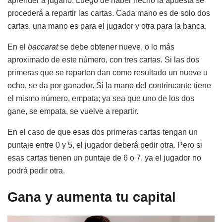
aprender a jugarlo. Luego de haber hecho la apuesta se
procederá a repartir las cartas. Cada mano es de solo dos
cartas, una mano es para el jugador y otra para la banca.
En el
baccarat
se debe obtener nueve, o lo más
aproximado de este número, con tres cartas. Si las dos
primeras que se reparten dan como resultado un nueve u
ocho, se da por ganador. Si la mano del contrincante tiene
el mismo número, empata; ya sea que uno de los dos
gane, se empata, se vuelve a repartir.
En el caso de que esas dos primeras cartas tengan un
puntaje entre 0 y 5, el jugador deberá pedir otra. Pero si
esas cartas tienen un puntaje de 6 o 7, ya el jugador no
podrá pedir otra.
Gana y aumenta tu capital