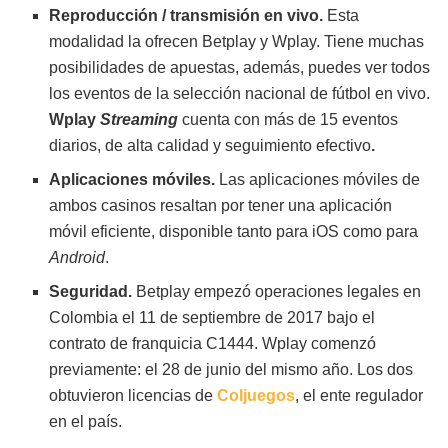
Reproducción / transmisión en vivo.
Esta
modalidad la ofrecen Betplay y Wplay. Tiene muchas
posibilidades de apuestas, además, puedes ver todos
los eventos de la selección nacional de fútbol en vivo.
Wplay
Streaming
cuenta con más de 15 eventos
diarios, de alta calidad y seguimiento efectivo
.
Aplicaciones móviles.
Las aplicaciones móviles de
ambos casinos resaltan por tener una aplicación
móvil eficiente, disponible tanto para iOS como para
Android
.
Seguridad.
Betplay empezó operaciones legales en
Colombia el 11 de septiembre de 2017 bajo el
contrato de franquicia C1444. Wplay comenzó
previamente: el 28 de junio del mismo año. Los dos
obtuvieron licencias de
Coljuegos
, el ente regulador
en el país.