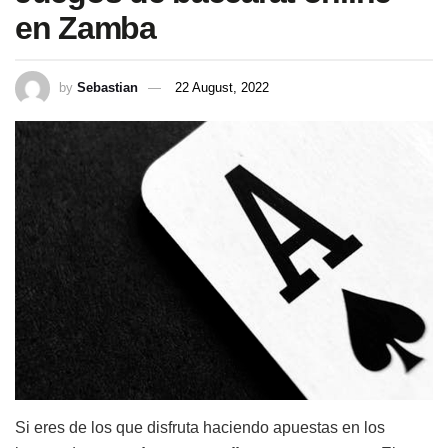
en Zamba
by
Sebastian
22 August, 2022
Si eres de los que disfruta haciendo apuestas en los