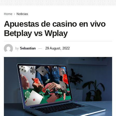
Home
Noticias
Apuestas de casino en vivo
Betplay vs Wplay
by
Sebastian
29 August, 2022