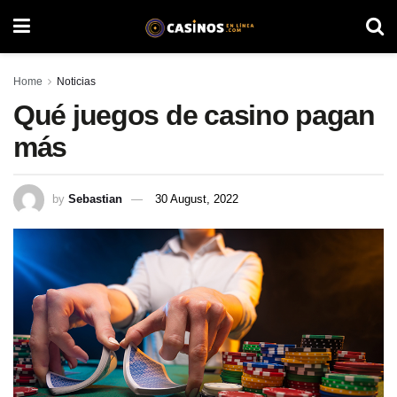
Home
Noticias
Qué juegos de casino pagan
más
by
Sebastian
30 August, 2022