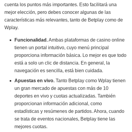
cuenta los puntos más importantes. Esto facilitará una
mejor elección, pero debes conocer algunas de las
características más relevantes, tanto de Betplay como de
Wplay.
Funcionalidad.
Ambas plataformas de casino online
tienen un portal intuitivo, cuyo menú principal
proporciona información básica. Lo mejor es que todo
está a solo un clic de distancia. En general, la
navegación es sencilla, está bien cuidada.
Apuestas en vivo.
Tanto Betplay como Wplay tienen
un gran mercado de apuestas con más de 10
deportes en vivo y cuotas actualizadas. También
proporcionan información adicional, como
estadísticas y resúmenes de partidos. Ahora, cuando
se trata de eventos nacionales, Betplay tiene las
mejores cuotas.