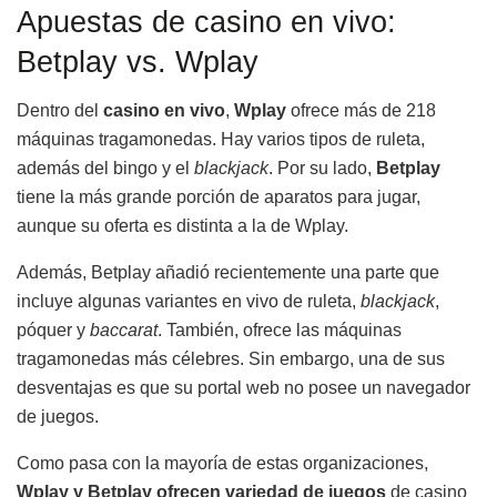
Apuestas de casino en vivo:
Betplay vs. Wplay
Dentro del
casino en vivo
,
Wplay
ofrece más de 218
máquinas tragamonedas. Hay varios tipos de ruleta,
además del bingo y el
blackjack
. Por su lado,
Betplay
tiene la más grande porción de aparatos para jugar,
aunque su oferta es distinta a la de Wplay.
Además, Betplay añadió recientemente una parte que
incluye algunas variantes en vivo de ruleta,
blackjack
,
póquer y
baccarat
. También, ofrece las máquinas
tragamonedas más célebres. Sin embargo, una de sus
desventajas es que su portal web no posee un navegador
de juegos.
Como pasa con la mayoría de estas organizaciones,
Wplay y Betplay ofrecen variedad de juegos
de casino