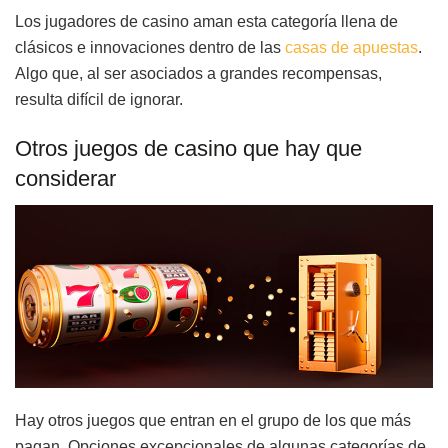
Los jugadores de casino aman esta categoría llena de
clásicos e innovaciones dentro de las
casas de apuestas
.
Algo que, al ser asociados a grandes recompensas,
resulta difícil de ignorar.
Otros juegos de casino que hay que
considerar
Hay otros juegos que entran en el grupo de los que más
pagan. Opciones excepcionales de algunas categorías de