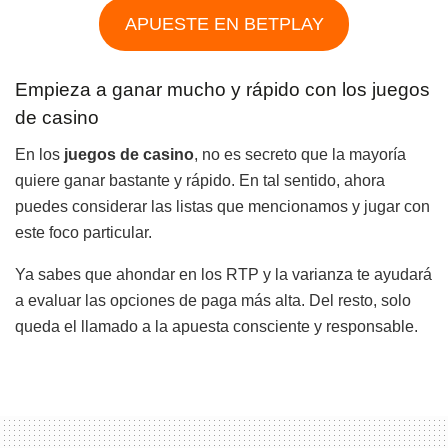
APUESTE EN BETPLAY
Empieza a ganar mucho y rápido con los juegos
de casino
En los
juegos de casino
, no es secreto que la mayoría
quiere ganar bastante y rápido. En tal sentido, ahora
puedes considerar las listas que mencionamos y jugar con
este foco particular.
Ya sabes que ahondar en los RTP y la varianza te ayudará
a evaluar las opciones de paga más alta. Del resto, solo
queda el llamado a la apuesta consciente y responsable.