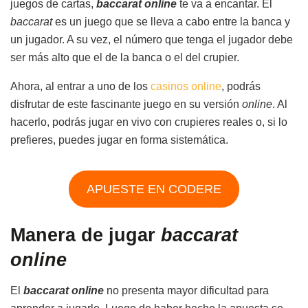
juegos de cartas,
baccarat
online
te va a encantar. El
baccarat
es un juego que se lleva a cabo entre la banca y
un jugador. A su vez, el número que tenga el jugador debe
ser más alto que el de la banca o el del crupier.
Ahora, al entrar a uno de los
casinos online
, podrás
disfrutar de este fascinante juego en su versión
online
. Al
hacerlo, podrás jugar en vivo con crupieres reales o, si lo
prefieres, puedes jugar en forma sistemática.
APUESTE EN CODERE
Manera de jugar
baccarat
online
El
baccarat online
no presenta mayor dificultad para