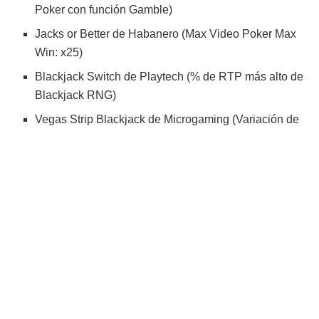
Poker con función Gamble)
Jacks or Better de Habanero (Max Video Poker Max
Win: x25)
Blackjack Switch de Playtech (% de RTP más alto de
Blackjack RNG)
Vegas Strip Blackjack de Microgaming (Variación de
blackjack muy popular)
Blackjack 3D de 1 × 2 Gaming (las mejores
características del blackjack móvil)
Pontoon Professional Series de NetEnt (apuesta
máxima alta)
Punto Banco de Red Tiger (la variante más
simplificada del baccarat)
Los jugadores de casino aman esta categoría llena de