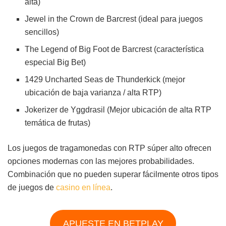
alta)
Jewel in the Crown de Barcrest (ideal para juegos
sencillos)
The Legend of Big Foot de Barcrest (característica
especial Big Bet)
1429 Uncharted Seas de Thunderkick (mejor
ubicación de baja varianza / alta RTP)
Jokerizer de Yggdrasil (Mejor ubicación de alta RTP
temática de frutas)
Los juegos de tragamonedas con RTP súper alto ofrecen
opciones modernas con las mejores probabilidades.
Combinación que no pueden superar fácilmente otros tipos
de juegos de
casino en línea
.
APUESTE EN BETPLAY