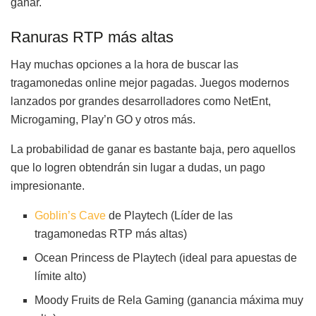
ganar.
Ranuras RTP más altas
Hay muchas opciones a la hora de buscar las
tragamonedas online mejor pagadas. Juegos modernos
lanzados por grandes desarrolladores como NetEnt,
Microgaming, Play’n GO y otros más.
La probabilidad de ganar es bastante baja, pero aquellos
que lo logren obtendrán sin lugar a dudas, un pago
impresionante.
Goblin’s Cave
de Playtech (Líder de las
tragamonedas RTP más altas)
Ocean Princess de Playtech (ideal para apuestas de
límite alto)
Moody Fruits de Rela Gaming (ganancia máxima muy