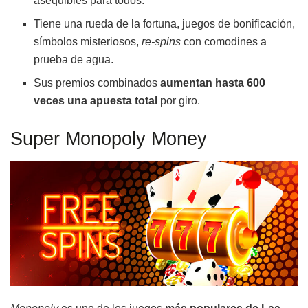
asequibles para todos.
Tiene una rueda de la fortuna, juegos de bonificación,
símbolos misteriosos,
re-spins
con comodines a
prueba de agua.
Sus premios combinados
aumentan hasta 600
veces una apuesta total
por giro.
Super Monopoly Money