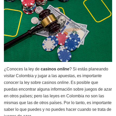
¿Conoces la ley de
casinos
online
? Si estás planeando
visitar Colombia y jugar a las apuestas, es importante
conocer la ley sobre casinos
online
. Es posible que
puedas encontrar alguna información sobre juegos de azar
en otros países; pero las leyes en Colombia no son las
mismas que las de otros países. Por lo tanto, es importante
saber lo que puedes y no puedes hacer cuando se trata de