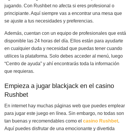
jugando. Con Rushbet no afecta si eres profesional o
principiante. Aquí siempre vas a encontrar una mesa que
se ajuste a tus necesidades y preferencias.
Además, cuentan con un equipo de profesionales que está
disponible las 24 horas del día. Ellos están para ayudarte
en cualquier duda y necesidad que puedas tener cuando
utilices la plataforma. Solo debes acceder al menú, luego
“Centro de ayuda” y ahí encontrarás toda la información
que requieras.
Empieza a jugar blackjack en el casino
Rushbet
En internet hay muchas páginas web que puedes emplear
para jugar este juego en línea. Sin embargo, no todas son
tan buenas y recomendables como el
casino Rushbet
.
Aquí puedes disfrutar de una emocionante y divertida