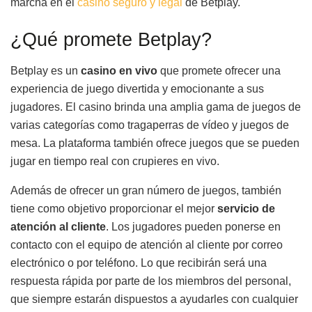
marcha en el
casino seguro y legal
de Betplay.
¿Qué promete Betplay?
Betplay es un
casino en vivo
que promete ofrecer una
experiencia de juego divertida y emocionante a sus
jugadores. El casino brinda una amplia gama de juegos de
varias categorías como tragaperras de vídeo y juegos de
mesa. La plataforma también ofrece juegos que se pueden
jugar en tiempo real con crupieres en vivo.
Además de ofrecer un gran número de juegos, también
tiene como objetivo proporcionar el mejor
servicio de
atención al cliente
. Los jugadores pueden ponerse en
contacto con el equipo de atención al cliente por correo
electrónico o por teléfono. Lo que recibirán será una
respuesta rápida por parte de los miembros del personal,
que siempre estarán dispuestos a ayudarles con cualquier