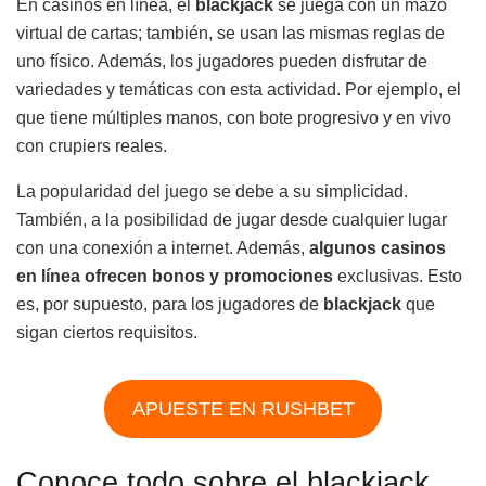
En casinos en línea, el
blackjack
se juega con un mazo
virtual de cartas; también, se usan las mismas reglas de
uno físico. Además, los jugadores pueden disfrutar de
variedades y temáticas con esta actividad. Por ejemplo, el
que tiene múltiples manos, con bote progresivo y en vivo
con crupiers reales.
La popularidad del juego se debe a su simplicidad.
También, a la posibilidad de jugar desde cualquier lugar
con una conexión a internet. Además,
algunos casinos
en línea ofrecen bonos y promociones
exclusivas. Esto
es, por supuesto, para los jugadores de
blackjack
que
sigan ciertos requisitos.
APUESTE EN RUSHBET
Conoce todo sobre el blackjack