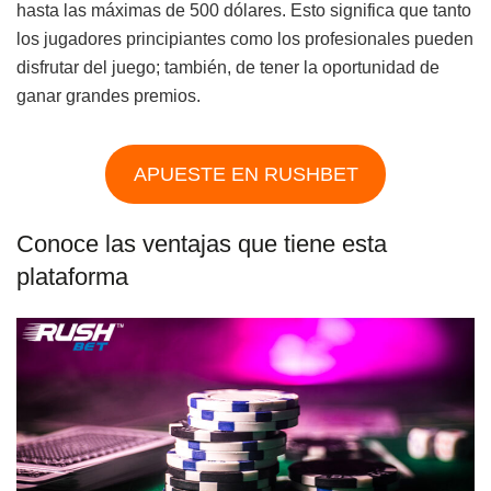
hasta las máximas de 500 dólares. Esto significa que tanto
los jugadores principiantes como los profesionales pueden
disfrutar del juego; también, de tener la oportunidad de
ganar grandes premios.
APUESTE EN RUSHBET
Conoce las ventajas que tiene esta
plataforma