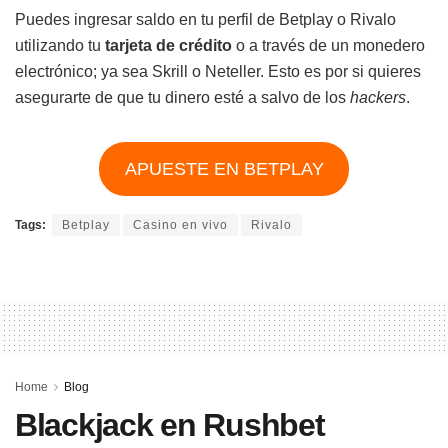
Puedes ingresar saldo en tu perfil de Betplay o Rivalo
utilizando tu
tarjeta de crédito
o a través de un monedero
electrónico; ya sea Skrill o Neteller. Esto es por si quieres
asegurarte de que tu dinero esté a salvo de los
hackers
.
APUESTE EN BETPLAY
Tags:
Betplay
Casino en vivo
Rivalo
Home
Blog
Blackjack en Rushbet