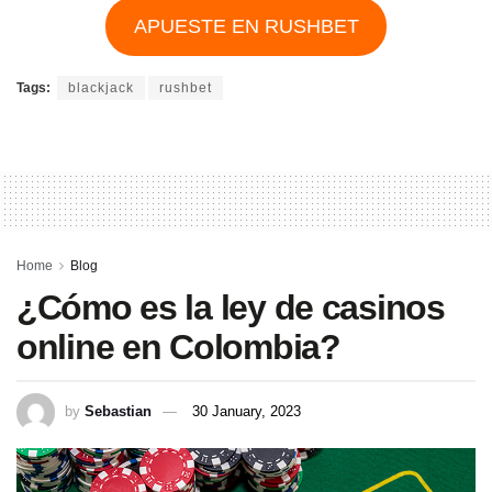
APUESTE EN RUSHBET
Tags:
blackjack
rushbet
Home
Blog
¿Cómo es la ley de casinos
online en Colombia?
by
Sebastian
30 January, 2023