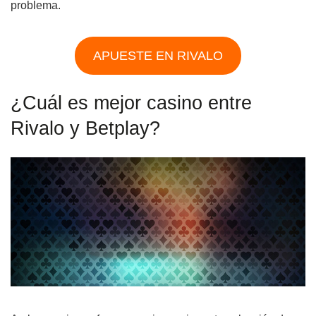
problema.
APUESTE EN RIVALO
¿Cuál es mejor casino entre
Rivalo y Betplay?