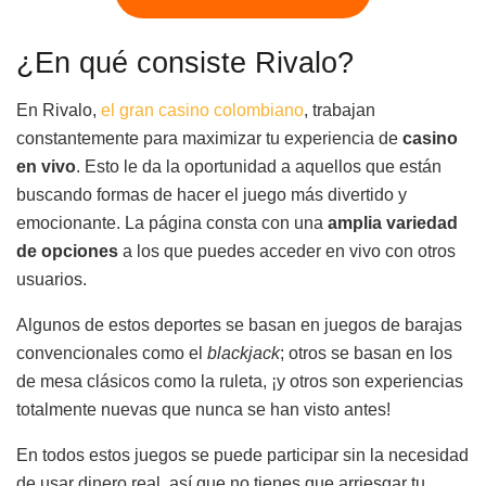
¿En qué consiste Rivalo?
En Rivalo,
el gran casino colombiano
, trabajan
constantemente para maximizar tu experiencia de
casino
en vivo
. Esto le da la oportunidad a aquellos que están
buscando formas de hacer el juego más divertido y
emocionante. La página consta con una
amplia variedad
de opciones
a los que puedes acceder en vivo con otros
usuarios.
Algunos de estos deportes se basan en juegos de barajas
convencionales como el
blackjack
; otros se basan en los
de mesa clásicos como la ruleta, ¡y otros son experiencias
totalmente nuevas que nunca se han visto antes!
En todos estos juegos se puede participar sin la necesidad
de usar dinero real, así que no tienes que arriesgar tu