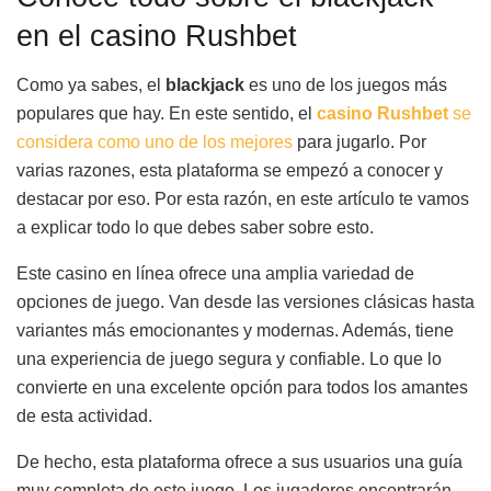
en el casino Rushbet
Como ya sabes, el
blackjack
es uno de los juegos más
populares que hay. En este sentido, el
casino Rushbet
se
considera como uno de los mejores
para jugarlo. Por
varias razones, esta plataforma se empezó a conocer y
destacar por eso. Por esta razón, en este artículo te vamos
a explicar todo lo que debes saber sobre esto.
Este casino en línea ofrece una amplia variedad de
opciones de juego. Van desde las versiones clásicas hasta
variantes más emocionantes y modernas. Además, tiene
una experiencia de juego segura y confiable. Lo que lo
convierte en una excelente opción para todos los amantes
de esta actividad.
De hecho, esta plataforma ofrece a sus usuarios una guía
muy completa de este juego. Los jugadores encontrarán