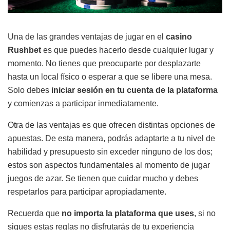
Una de las grandes ventajas de jugar en el
casino
Rushbet
es que puedes hacerlo desde cualquier lugar y
momento. No tienes que preocuparte por desplazarte
hasta un local físico o esperar a que se libere una mesa.
Solo debes
iniciar sesión en tu cuenta de la plataforma
y comienzas a participar inmediatamente.
Otra de las ventajas es que ofrecen distintas opciones de
apuestas. De esta manera, podrás adaptarte a tu nivel de
habilidad y presupuesto sin exceder ninguno de los dos;
estos son aspectos fundamentales al momento de jugar
juegos de azar. Se tienen que cuidar mucho y debes
respetarlos para participar apropiadamente.
Recuerda que
no importa la plataforma que uses
, si no
sigues estas reglas no disfrutarás de tu experiencia