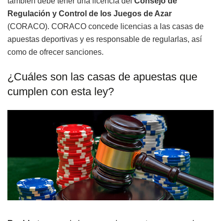
también debe tener una licencia del
Consejo de
Regulación y Control de los Juegos de Azar
(CORACO). CORACO concede licencias a las casas de
apuestas deportivas y es responsable de regularlas, así
como de ofrecer sanciones.
¿Cuáles son las casas de apuestas que
cumplen con esta ley?