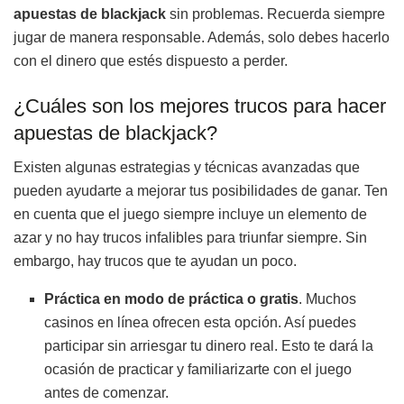
apuestas de blackjack
sin problemas. Recuerda siempre
jugar de manera responsable. Además, solo debes hacerlo
con el dinero que estés dispuesto a perder.
¿Cuáles son los mejores trucos para hacer
apuestas de blackjack?
Existen algunas estrategias y técnicas avanzadas que
pueden ayudarte a mejorar tus posibilidades de ganar. Ten
en cuenta que el juego siempre incluye un elemento de
azar y no hay trucos infalibles para triunfar siempre. Sin
embargo, hay trucos que te ayudan un poco.
Práctica en modo de práctica o gratis
. Muchos
casinos en línea ofrecen esta opción. Así puedes
participar sin arriesgar tu dinero real. Esto te dará la
ocasión de practicar y familiarizarte con el juego
antes de comenzar.