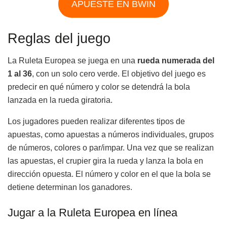
APUESTE EN BWIN
Reglas del juego
La Ruleta Europea se juega en una
rueda numerada del
1 al 36
, con un solo cero verde. El objetivo del juego es
predecir en qué número y color se detendrá la bola
lanzada en la rueda giratoria.
Los jugadores pueden realizar diferentes tipos de
apuestas, como apuestas a números individuales, grupos
de números, colores o par/impar. Una vez que se realizan
las apuestas, el crupier gira la rueda y lanza la bola en
dirección opuesta. El número y color en el que la bola se
detiene determinan los ganadores.
Jugar a la Ruleta Europea en línea