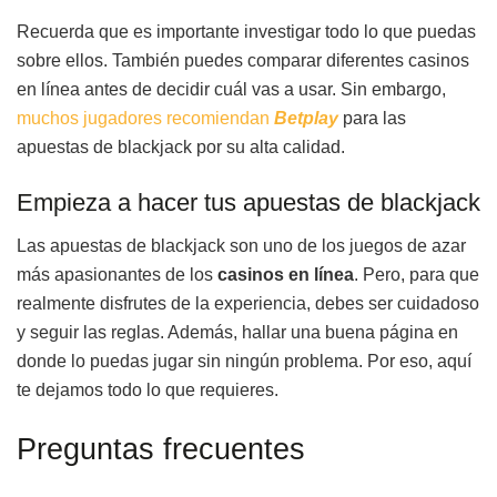
Recuerda que es importante investigar todo lo que puedas
sobre ellos. También puedes comparar diferentes casinos
en línea antes de decidir cuál vas a usar. Sin embargo,
muchos jugadores recomiendan
Betplay
para las
apuestas de blackjack por su alta calidad.
Empieza a hacer tus apuestas de blackjack
Las apuestas de blackjack son uno de los juegos de azar
más apasionantes de los
casinos en línea
. Pero, para que
realmente disfrutes de la experiencia, debes ser cuidadoso
y seguir las reglas. Además, hallar una buena página en
donde lo puedas jugar sin ningún problema. Por eso, aquí
te dejamos todo lo que requieres.
Preguntas frecuentes