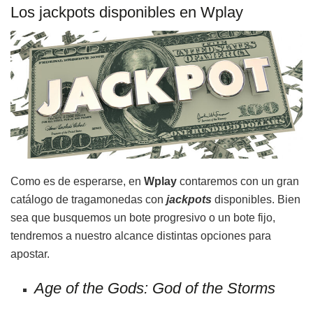
Los jackpots disponibles en Wplay
Como es de esperarse, en
Wplay
contaremos con un gran
catálogo de tragamonedas con
jackpots
disponibles. Bien
sea que busquemos un bote progresivo o un bote fijo,
tendremos a nuestro alcance distintas opciones para
apostar.
Age of the Gods: God of the Storms