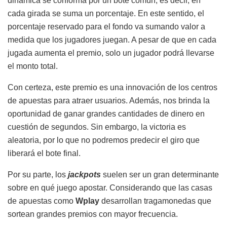
dinámica se conforma por un bote común, es decir, en
cada girada se suma un porcentaje. En este sentido, el
porcentaje reservado para el fondo va sumando valor a
medida que los jugadores juegan. A pesar de que en cada
jugada aumenta el premio, solo un jugador podrá llevarse
el monto total.
Con certeza, este premio es una innovación de los centros
de apuestas para atraer usuarios. Además, nos brinda la
oportunidad de ganar grandes cantidades de dinero en
cuestión de segundos. Sin embargo, la victoria es
aleatoria, por lo que no podremos predecir el giro que
liberará el bote final.
Por su parte, los
jackpots
suelen ser un gran determinante
sobre en qué juego apostar. Considerando que las casas
de apuestas como
Wplay
desarrollan tragamonedas que
sortean grandes premios con mayor frecuencia.