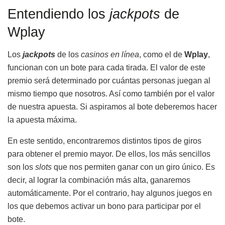
Entendiendo los
jackpots
de
Wplay
Los
jackpots
de los
casinos en línea
, como el de
Wplay
,
funcionan con un bote para cada tirada. El valor de este
premio será determinado por cuántas personas juegan al
mismo tiempo que nosotros. Así como también por el valor
de nuestra apuesta. Si aspiramos al bote deberemos hacer
la apuesta máxima.
En este sentido, encontraremos distintos tipos de giros
para obtener el premio mayor. De ellos, los más sencillos
son los
slots
que nos permiten ganar con un giro único. Es
decir, al lograr la combinación más alta, ganaremos
automáticamente. Por el contrario, hay algunos juegos en
los que debemos activar un bono para participar por el
bote.