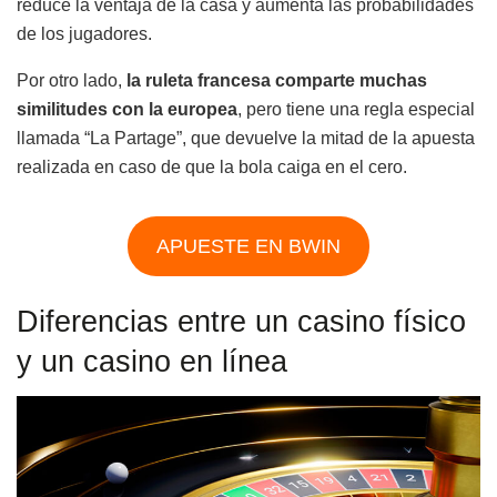
reduce la ventaja de la casa y aumenta las probabilidades
de los jugadores.
Por otro lado,
la ruleta francesa comparte muchas
similitudes con la europea
, pero tiene una regla especial
llamada “La Partage”, que devuelve la mitad de la apuesta
realizada en caso de que la bola caiga en el cero.
APUESTE EN BWIN
Diferencias entre un casino físico
y un casino en línea