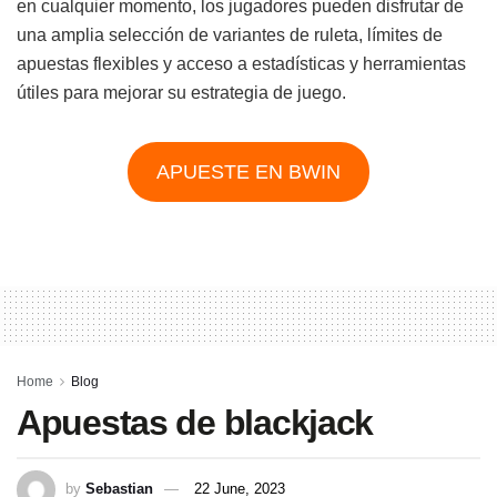
en cualquier momento, los jugadores pueden disfrutar de
una amplia selección de variantes de ruleta, límites de
apuestas flexibles y acceso a estadísticas y herramientas
útiles para mejorar su estrategia de juego.
APUESTE EN BWIN
Home
Blog
Apuestas de blackjack
by
Sebastian
22 June, 2023