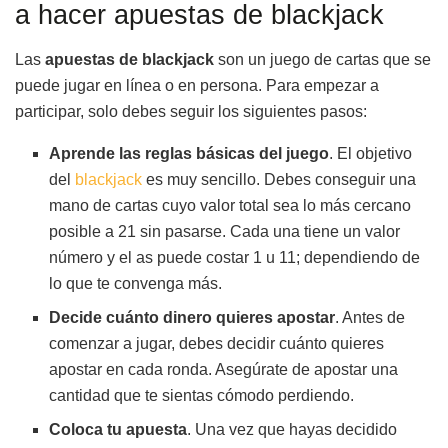
a hacer apuestas de blackjack
Las
apuestas de blackjack
son un juego de cartas que se
puede jugar en línea o en persona. Para empezar a
participar, solo debes seguir los siguientes pasos:
Aprende las reglas básicas del juego
. El objetivo
del
blackjack
es muy sencillo. Debes conseguir una
mano de cartas cuyo valor total sea lo más cercano
posible a 21 sin pasarse. Cada una tiene un valor
número y el as puede costar 1 u 11; dependiendo de
lo que te convenga más.
Decide cuánto dinero quieres apostar
. Antes de
comenzar a jugar, debes decidir cuánto quieres
apostar en cada ronda. Asegúrate de apostar una
cantidad que te sientas cómodo perdiendo.
Coloca tu apuesta
. Una vez que hayas decidido