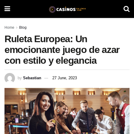
Home
Blog
Ruleta Europea: Un
emocionante juego de azar
con estilo y elegancia
by
Sebastian
27 June, 2023