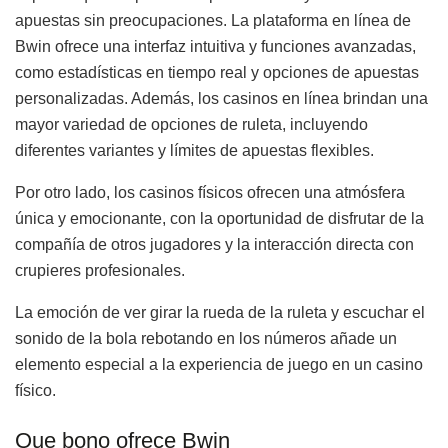
apuestas sin preocupaciones. La plataforma en línea de
Bwin ofrece una interfaz intuitiva y funciones avanzadas,
como estadísticas en tiempo real y opciones de apuestas
personalizadas. Además, los casinos en línea brindan una
mayor variedad de opciones de ruleta, incluyendo
diferentes variantes y límites de apuestas flexibles.
Por otro lado, los casinos físicos ofrecen una atmósfera
única y emocionante, con la oportunidad de disfrutar de la
compañía de otros jugadores y la interacción directa con
crupieres profesionales.
La emoción de ver girar la rueda de la ruleta y escuchar el
sonido de la bola rebotando en los números añade un
elemento especial a la experiencia de juego en un casino
físico.
Que bono ofrece Bwin