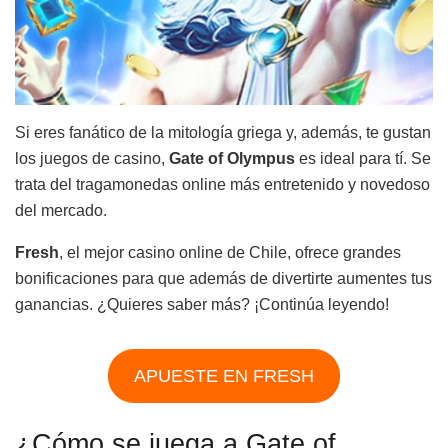
Si eres fanático de la mitología griega y, además, te gustan
los juegos de casino,
Gate of Olympus
es ideal para tí. Se
trata del tragamonedas online más entretenido y novedoso
del mercado.
Fresh
, el mejor casino online de Chile, ofrece grandes
bonificaciones para que además de divertirte aumentes tus
ganancias. ¿Quieres saber más? ¡Continúa leyendo!
APUESTE EN FRESH
¿Cómo se juega a Gate of