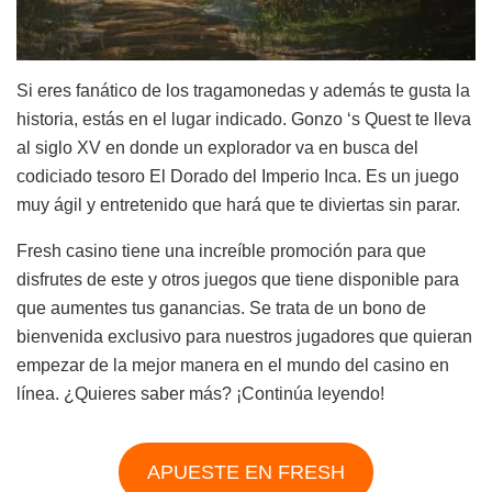
Si eres fanático de los tragamonedas y además te gusta la
historia, estás en el lugar indicado. Gonzo ‘s Quest te lleva
al siglo XV en donde un explorador va en busca del
codiciado tesoro El Dorado del Imperio Inca. Es un juego
muy ágil y entretenido que hará que te diviertas sin parar.
Fresh casino tiene una increíble promoción para que
disfrutes de este y otros juegos que tiene disponible para
que aumentes tus ganancias. Se trata de un bono de
bienvenida exclusivo para nuestros jugadores que quieran
empezar de la mejor manera en el mundo del casino en
línea. ¿Quieres saber más? ¡Continúa leyendo!
APUESTE EN FRESH