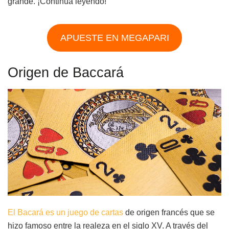
grande. ¡Continúa leyendo!
APUESTE EN MEGAPARI
Origen de Baccará
El Bacará es un juego de cartas
de origen francés que se
hizo famoso entre la realeza en el siglo XV. A través del