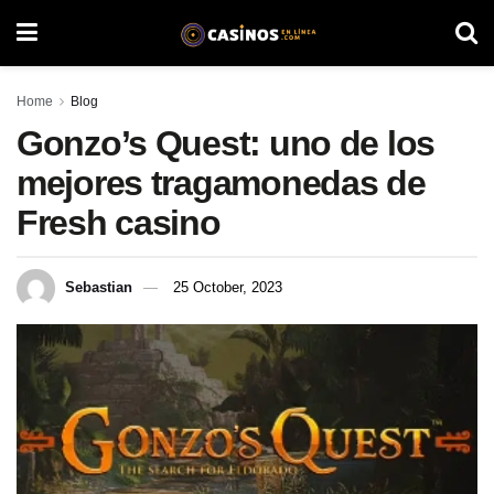
Home
Blog
Gonzo’s Quest: uno de los
mejores tragamonedas de
Fresh casino
Sebastian
25 October, 2023