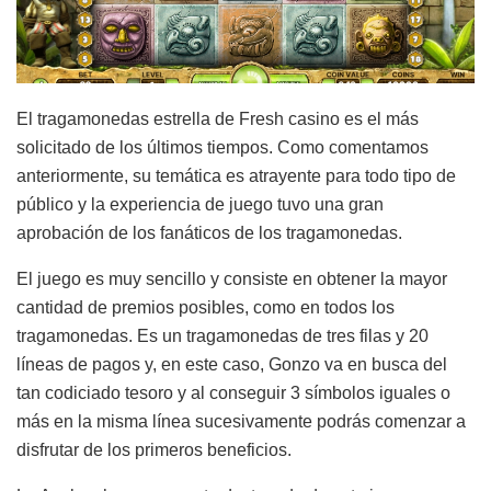
El tragamonedas estrella de Fresh casino es el más
solicitado de los últimos tiempos. Como comentamos
anteriormente, su temática es atrayente para todo tipo de
público y la experiencia de juego tuvo una gran
aprobación de los fanáticos de los tragamonedas.
El juego es muy sencillo y consiste en obtener la mayor
cantidad de premios posibles, como en todos los
tragamonedas. Es un tragamonedas de tres filas y 20
líneas de pagos y, en este caso, Gonzo va en busca del
tan codiciado tesoro y al conseguir 3 símbolos iguales o
más en la misma línea sucesivamente podrás comenzar a
disfrutar de los primeros beneficios.