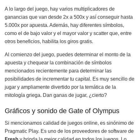
A lo largo del juego, hay varios multiplicadores de
ganancias que van desde 2x a 500x y así conseguir hasta
5.000x por apuesta. Además, hay diferentes símbolos,
como el de bajo valor y el mayor valor y scatter que, entre
otros beneficios, habilita los giros gratis.
Al comienzo del juego, puedes determinar el monto de la
apuesta y chequear la combinación de símbolos
mencionados recientemente para determinar las
posibilidades de incrementar tu capital. Es muy sencillo de
jugar y ampliamente divertido por la temática de la
mitología griega. Dan ganas de jugar, ¿cierto?
Gráficos y sonido de Gate of Olympus
Si mencionamos calidad de juegos online, es sinónimo de
Pragmatic Play. Es uno de los proveedores de software de
Fresh
y brinda la mejor calidad en todos los juegos. Lo