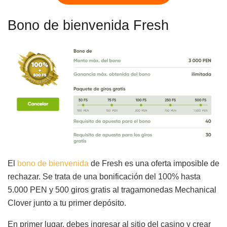
Bono de bienvenida Fresh
El
bono de bienvenida
de Fresh es una oferta imposible de
rechazar. Se trata de una bonificación del 100% hasta
5.000 PEN y 500 giros gratis al tragamonedas Mechanical
Clover junto a tu primer depósito.
En primer lugar, debes ingresar al sitio del casino y crear