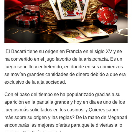
El Bacará tiene su origen en Francia en el siglo XV y se
ha convertido en el jugo favorito de la aristocracia. Es un
juego sencillo y entretenido, en donde en sus comienzos
se movían grandes cantidades de dinero debido a que era
exclusivo de la alta sociedad.
Con el paso del tiempo se ha popularizado gracias a su
aparición en la pantalla grande y hoy en día es uno de los
juegos más solicitados en los casinos. ¿Quieres saber
más sobre su origen y las reglas? De la mano de Megapari
encontrarás las mejores ofertas para que te diviertas a lo