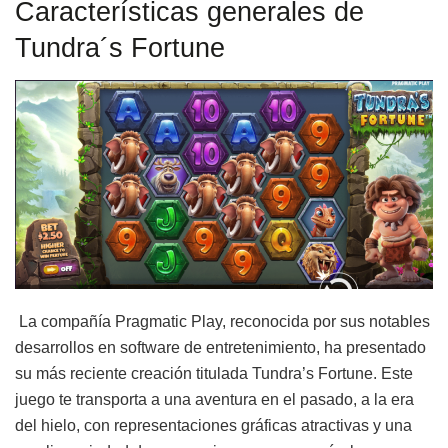
Características generales de
Tundra´s Fortune
La compañía Pragmatic Play, reconocida por sus notables
desarrollos en software de entretenimiento, ha presentado
su más reciente creación titulada Tundra’s Fortune. Este
juego te transporta a una aventura en el pasado, a la era
del hielo, con representaciones gráficas atractivas y una