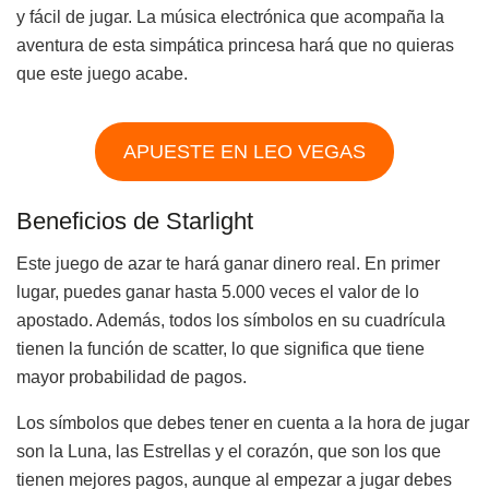
y fácil de jugar. La música electrónica que acompaña la
aventura de esta simpática princesa hará que no quieras
que este juego acabe.
APUESTE EN LEO VEGAS
Beneficios de Starlight
Este juego de azar te hará ganar dinero real. En primer
lugar, puedes ganar hasta 5.000 veces el valor de lo
apostado. Además, todos los símbolos en su cuadrícula
tienen la función de scatter, lo que significa que tiene
mayor probabilidad de pagos.
Los símbolos que debes tener en cuenta a la hora de jugar
son la Luna, las Estrellas y el corazón, que son los que
tienen mejores pagos, aunque al empezar a jugar debes