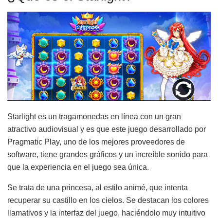
Starlight es un tragamonedas en línea con un gran
atractivo audiovisual y es que este juego desarrollado por
Pragmatic Play, uno de los mejores proveedores de
software, tiene grandes gráficos y un increíble sonido para
que la experiencia en el juego sea única.
Se trata de una princesa, al estilo animé, que intenta
recuperar su castillo en los cielos. Se destacan los colores
llamativos y la interfaz del juego, haciéndolo muy intuitivo