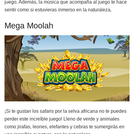
juego. Además, la música que acompaña al juego te hace
sentir como si estuvieras inmerso en la naturaleza.
Mega Moolah
¡Si te gustan los safaris por la selva africana no te puedes
perder este increíble juego! Lleno de verde y animales
como jirafas, leones, elefantes y cebras te sumergirás en