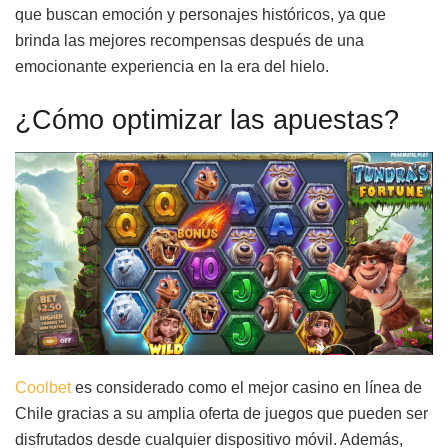
que buscan emoción y personajes históricos, ya que
brinda las mejores recompensas después de una
emocionante experiencia en la era del hielo.
¿Cómo optimizar las apuestas?
Coolbet
es considerado como el mejor casino en línea de
Chile gracias a su amplia oferta de juegos que pueden ser
disfrutados desde cualquier dispositivo móvil. Además,