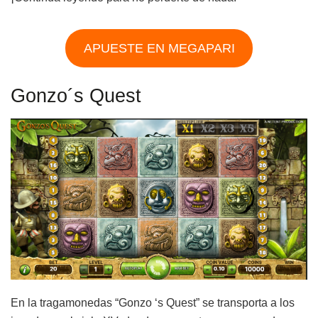
APUESTE EN MEGAPARI
Gonzo´s Quest
En la tragamonedas “Gonzo ‘s Quest” se transporta a los