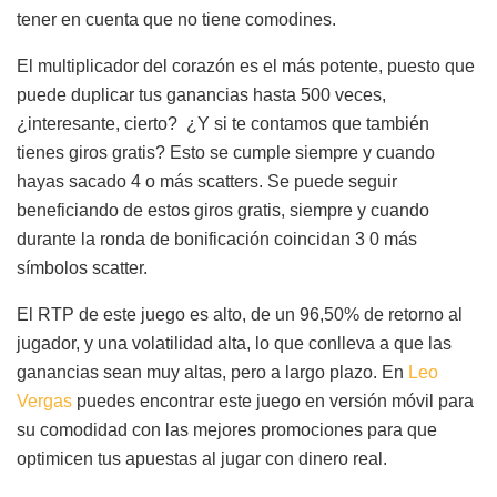
tener en cuenta que no tiene comodines.
El multiplicador del corazón es el más potente, puesto que
puede duplicar tus ganancias hasta 500 veces,
¿interesante, cierto? ¿Y si te contamos que también
tienes giros gratis? Esto se cumple siempre y cuando
hayas sacado 4 o más scatters. Se puede seguir
beneficiando de estos giros gratis, siempre y cuando
durante la ronda de bonificación coincidan 3 0 más
símbolos scatter.
El RTP de este juego es alto, de un 96,50% de retorno al
jugador, y una volatilidad alta, lo que conlleva a que las
ganancias sean muy altas, pero a largo plazo. En
Leo
Vergas
puedes encontrar este juego en versión móvil para
su comodidad con las mejores promociones para que
optimicen tus apuestas al jugar con dinero real.