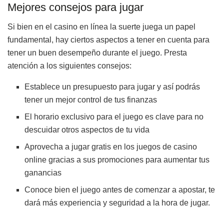
Mejores consejos para jugar
Si bien en el casino en línea la suerte juega un papel
fundamental, hay ciertos aspectos a tener en cuenta para
tener un buen desempeño durante el juego. Presta
atención a los siguientes consejos:
Establece un presupuesto para jugar y así podrás
tener un mejor control de tus finanzas
El horario exclusivo para el juego es clave para no
descuidar otros aspectos de tu vida
Aprovecha a jugar gratis en los juegos de casino
online gracias a sus promociones para aumentar tus
ganancias
Conoce bien el juego antes de comenzar a apostar, te
dará más experiencia y seguridad a la hora de jugar.