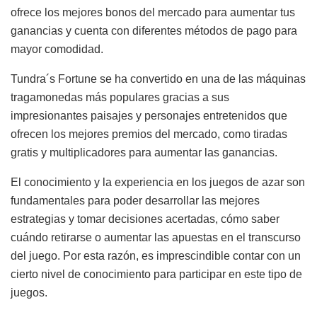
ofrece los mejores bonos del mercado para aumentar tus
ganancias y cuenta con diferentes métodos de pago para
mayor comodidad.
Tundra´s Fortune se ha convertido en una de las máquinas
tragamonedas más populares gracias a sus
impresionantes paisajes y personajes entretenidos que
ofrecen los mejores premios del mercado, como tiradas
gratis y multiplicadores para aumentar las ganancias.
El conocimiento y la experiencia en los juegos de azar son
fundamentales para poder desarrollar las mejores
estrategias y tomar decisiones acertadas, cómo saber
cuándo retirarse o aumentar las apuestas en el transcurso
del juego. Por esta razón, es imprescindible contar con un
cierto nivel de conocimiento para participar en este tipo de
juegos.