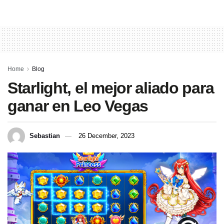
Home
Blog
Starlight, el mejor aliado para
ganar en Leo Vegas
Sebastian
26 December, 2023