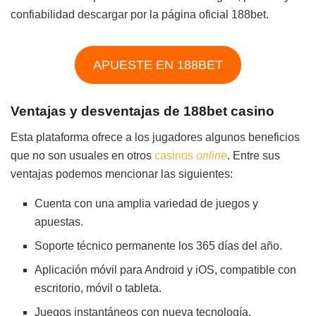
confiabilidad descargar por la página oficial 188bet.
APUESTE EN 188BET
Ventajas y desventajas de 188bet casino
Esta plataforma ofrece a los jugadores algunos beneficios
que no son usuales en otros
casinos
online
. Entre sus
ventajas podemos mencionar las siguientes:
Cuenta con una amplia variedad de juegos y
apuestas.
Soporte técnico permanente los 365 días del año.
Aplicación móvil para Android y iOS, compatible con
escritorio, móvil o tableta.
Juegos instantáneos con nueva tecnología.