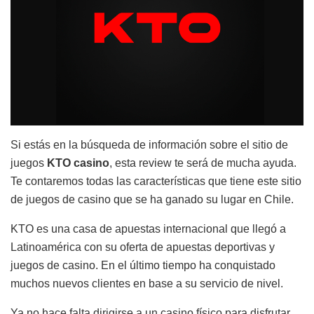
Si estás en la búsqueda de información sobre el sitio de
juegos
KTO casino
, esta review te será de mucha ayuda.
Te contaremos todas las características que tiene este sitio
de juegos de casino que se ha ganado su lugar en Chile.
KTO es una casa de apuestas internacional que llegó a
Latinoamérica con su oferta de apuestas deportivas y
juegos de casino. En el último tiempo ha conquistado
muchos nuevos clientes en base a su servicio de nivel.
Ya no hace falta dirigirse a un casino físico para disfrutar