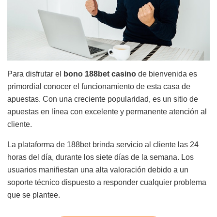
Para disfrutar el
bono 188bet
casino
de bienvenida es
primordial conocer el funcionamiento de esta casa de
apuestas. Con una creciente popularidad, es un sitio de
apuestas en línea con excelente y permanente atención al
cliente.
La plataforma de 188bet brinda servicio al cliente las 24
horas del día, durante los siete días de la semana. Los
usuarios manifiestan una alta valoración debido a un
soporte técnico dispuesto a responder cualquier problema
que se plantee.