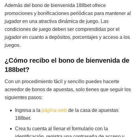
Además del bono de bienvenida 188bet ofrece
promociones y bonificaciones periódicas para mantener al
jugador en una atractiva dinámica de juego. Las
condiciones de juego deben ser comprendidas por el
jugador en cuanto a depósitos, porcentajes y acceso a los
juegos.
¿Cómo recibo el bono de bienvenida de
188bet?
Con un procedimiento fácil y sencillo puedes hacerte
acreedor de bonos de apuestas, solo tienes que seguir los
siguientes pasos:
Ingresa a la
página web
de la casa de apuestas
188bet.
Crea tu cuenta al llenar el formulario con la
identificación, registra una contraseña de acceso y