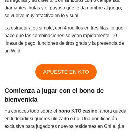
sus figuras y su diseño. Con símbolos como campanas,
diamantes, frutas y el payaso que le da nombre al juego,
se vuelve muy atractivo en lo visual.
La estructura es simple, con 4 rodillos en tres filas, lo que
hace que las combinaciones se vean rápidamente. 10
líneas de pago, funciones de tiros gratis y la presencia de
un Wild.
APUESTE EN KTO
Comienza a jugar con el bono de
bienvenida
Ya conoces todo sobre el
bono KTO casino
, ahora queda
en ti decidir si quieres utilizarlo o no. Una bonificación
exclusiva para jugadores nuevos residentes en Chile. ¡La