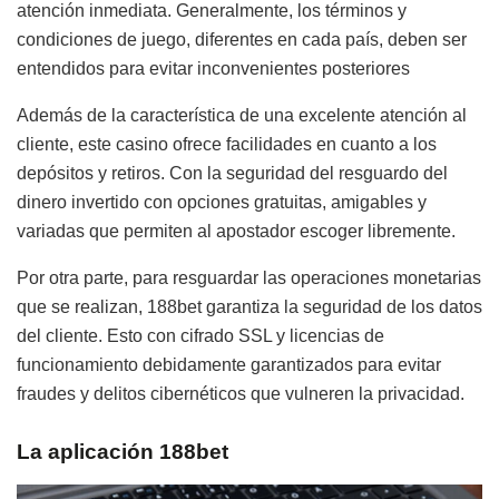
atención inmediata. Generalmente, los términos y
condiciones de juego, diferentes en cada país, deben ser
entendidos para evitar inconvenientes posteriores
Además de la característica de una excelente atención al
cliente, este casino ofrece facilidades en cuanto a los
depósitos y retiros. Con la seguridad del resguardo del
dinero invertido con opciones gratuitas, amigables y
variadas que permiten al apostador escoger libremente.
Por otra parte, para resguardar las operaciones monetarias
que se realizan, 188bet garantiza la seguridad de los datos
del cliente. Esto con cifrado SSL y licencias de
funcionamiento debidamente garantizados para evitar
fraudes y delitos cibernéticos que vulneren la privacidad.
La aplicación 188bet