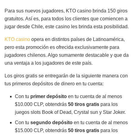
Para sus nuevos jugadores, KTO casino brinda 150 giros
gratuitos. Así es, para todos los clientes que comiencen a
jugar desde Chile, este casino les brinda esta posibilidad.
KTO casino
opera en distintos países de Latinoamérica,
pero esta promoción es ofrecida exclusivamente para
jugadores chilenos. Algo sumamente destacable y que da
una ventaja a los jugadores de este país.
Los giros gratis se entregarán de la siguiente manera con
tus primeros depósitos de dinero en tu cuenta:
Con tu
primer depósito
en tu cuenta de al menos
$10.000 CLP, obtendrás
50 tiros gratis
para los
juegos slots Book of Dead, Crystal sun y Star Joker.
Con tu
segundo depósito
en tu cuenta de al menos
$15.000 CLP, obtendrás
50 tiros gratis
para los