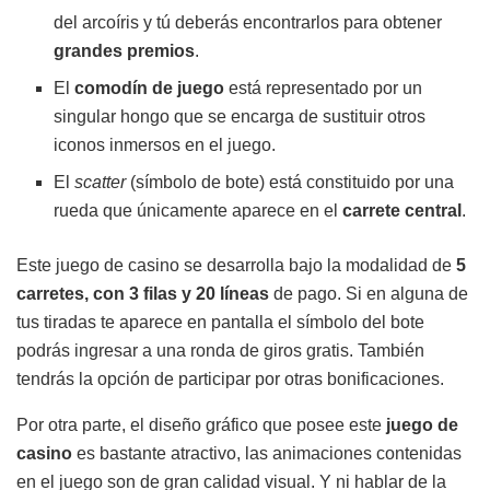
del arcoíris y tú deberás encontrarlos para obtener
grandes premios
.
El
comodín de juego
está representado por un
singular hongo que se encarga de sustituir otros
iconos inmersos en el juego.
El
scatter
(símbolo de bote) está constituido por una
rueda que únicamente aparece en el
carrete central
.
Este juego de casino se desarrolla bajo la modalidad de
5
carretes, con 3 filas y 20 líneas
de pago. Si en alguna de
tus tiradas te aparece en pantalla el símbolo del bote
podrás ingresar a una ronda de giros gratis. También
tendrás la opción de participar por otras bonificaciones.
Por otra parte, el diseño gráfico que posee este
juego de
casino
es bastante atractivo, las animaciones contenidas
en el juego son de gran calidad visual. Y ni hablar de la