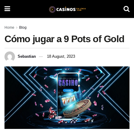
Home
Blog
Cómo jugar a 9 Pots of Gold
Sebastian
18 August, 2023