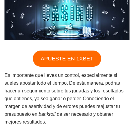
APUESTE EN 1XBET
Es importante que lleves un control, especialmente si
sueles apostar todo el tiempo. De esta manera, podrás
hacer un seguimiento sobre tus jugadas y los resultados
que obtienes, ya sea ganar o perder. Conociendo el
margen de asertividad y de errores puedes reajustar tu
presupuesto en
bankroll
de ser necesario y obtener
mejores resultados.