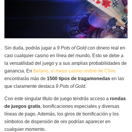
Sin duda, podrás jugar a
9 Pots of Gold
con dinero real en
casi cualquier casino en línea del mundo. Esto se debe a
la versatilidad del juego y a sus amplias probabilidades de
ganancia. En
Betano, el mejor casino
online
de Chile
encontrarás más de
1500 tipos de tragamonedas
en las
que claramente destaca
9 Pots of Gold
.
Con este singular título de juego tendrás acceso a
rondas
de juegos gratis
, bonificaciones especiales y diversas
líneas de pago. Además, los giros de bonificación y los
símbolos de dispersión de oro podrían aparecer en
cualquier momento.