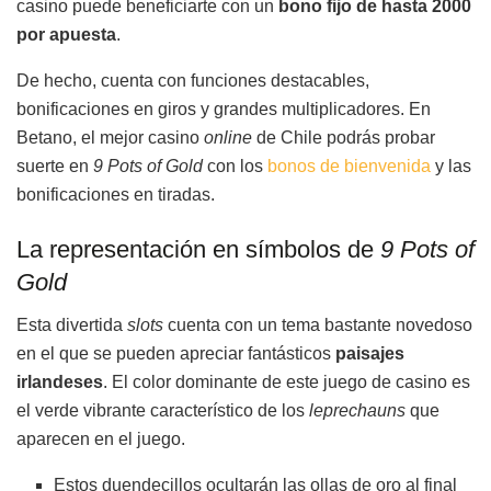
casino puede beneficiarte con un
bono fijo de hasta 2000
por apuesta
.
De hecho, cuenta con funciones destacables,
bonificaciones en giros y grandes multiplicadores. En
Betano, el mejor casino
online
de Chile podrás probar
suerte en
9 Pots of Gold
con los
bonos de bienvenida
y las
bonificaciones en tiradas.
La representación en símbolos de
9 Pots of
Gold
Esta divertida
slots
cuenta con un tema bastante novedoso
en el que se pueden apreciar fantásticos
paisajes
irlandeses
. El color dominante de este juego de casino es
el verde vibrante característico de los
leprechauns
que
aparecen en el juego.
Estos duendecillos ocultarán las ollas de oro al final