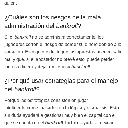
quien.
¿Cuáles son los riesgos de la mala
administración del
bankroll
?
Si el
bankroll
no se administra correctamente
,
los
jugadores corren el riesgo de perder su dinero debido a la
variación. Esto quiere decir que las apuestas pueden salir
mal y que, si el apostador no prevé esto, puede perder
todo su dinero y dejar en cero su
banckroll
.
¿Por qué usar estrategias para el manejo
del
bankroll
?
Porque las estrategias consisten en jugar
inteligentemente, basados en la lógica y el análisis. Esto
sin duda ayudará a gestionar muy bien el capital con el
que se cuenta en el
bankroll
.
Incluso ayudará a evitar